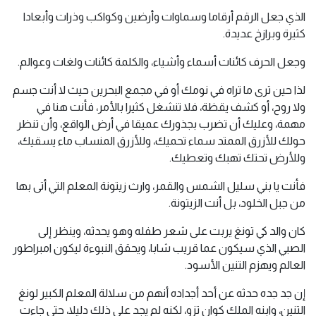
الذي جعل الرقم أرقاما وسماوات وأرضين وكواكب وذرات وأبعادا
كثيرة وبرازخ عديدة.
وجعل الحرف كائنات أسماء وأشياء، والكلمة كائنات ولغات وعوالم.
لذا حين ترى ما تراه في نومك أو في مجمع البحرين حيث لا أنت جسم
ولا روح، أو كشف يقظة، فلا تنشغل كثيرا بالأمر، فأنت هنا في
مهمة، وعليك أن تضرب بجذورك عميقا في أرض الواقع، وأن تنظر
حولك للأزرق الممتد سماء تحميك، وللأزرق المنساب ماء يسقيك،
وللأرض تحتك تهبك وتعطيك.
فأنت يا بني سليل الشمس والقمر، وارث زيتونة المعلم التي أتى بها
من جبل الخلود، بل أنت الزيتونة.
كان والد كي تونغ يربت على شعر طفله وهو يحدثه، وينظر إلى
الصبي الذي سيكون عما قريب شابا، ويحقق النبوءة ليكون امبراطور
العالم ويهزم التنين الأسود.
إن جد جده حدثه عن أحد أجداده أنهم من سلالة المعلم الكبير لونغ
التنين، وابنه الملك كوان تزو، لكنه لم يجد على ذلك دليلا، حتى جاءت