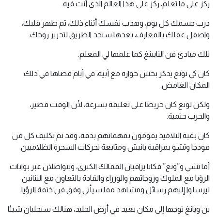
ركز على ما تعلم، ركز على هذا العالم الذي أنت فيه.
درب جسمك كل يوم، وهذب نفسك أثناء ذلك، ثم طهر قلبك،
واصقل عقلك بالمعارف، بعدها ستجد الطريق لتحرير روحك.
تلك مبادئ فن التايبنغ كما علمها لي المعلم.
كان كي تونغ يذكر بحنين حواره مع أبيه، في أيام قضاها في ذلك
المكان الغامض.
ولكن لونغ كان حريصا على تعليمه بسرعة، لأن الوقت قصير،
والحرب حتمية.
كان بقية التلاميذ يقومون بمهماتهم بدقة، وقد تم تكليف كل من
فودجا وتشو بمراقبة يانيش ومتابعة تحركات السحرة الظلاميين.
أما تشي و”ونغ” فكانا يراقبان الممالك الكبرى، ويتواصلان عبر بوابات
الرؤيا مع الملوك وزوجاتهم والوزراء والقادة بالتعاون مع التنانين
ليرسلوا إليهم رسائل ومشاهد مما سيأتي وفق فن ختمة الرؤيا.
ين ويانغ توجها إلى مكان بعيد في أرض الجليد، هنالك سيجلبان شيئا