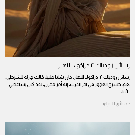
رسائل زودياك ٢ دراكولا النهار
رسائل زودياك ٢: دراكولا النهار. كان شابا طيبا، قالت جارته للشرطي.
نعم، حشرج العجوز في آخر الدرب، إنه أمر محزن، لقد كان يساعدني
دائما،
...
3
دقائق
للقراءة