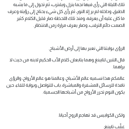
تلك الليلة التي رأى فيها نجما ينزل ويقترب، ثم تحول إلى ما يشبه
الطبق، وداخله لم ير إلا النور، ثم رأى كل شيء يحتاج إلى رؤيته وعرف
ما كان عليه أن يعرفه، ومنذ تلك اللحظة صار قليل الكلام كثير
الصمت دائم الترقب، وصار يعرف مرارة زمن الانتظار.
الرؤى بوابتنا التي نعبر بها إلى أرض الأشباح.
قال التنين لتايبنغ وهما يتابعان كلام الأب الحكيم لابنه من حيث لا
يراهما.
عالمكم هذا نسميه عالم الأشباح، وعالمنا هو عالم الأرواح، والرؤى
نافذة للرسائل المشفرة والمباشرة، باب للتواصل وبوابة للقاء، حين
يكون النوم تحرر الأرواح من أشباحها الجسمية.
ولكن الكوابيس قد تهاجم الروح أحيانا.
عقّب تايبنغ.