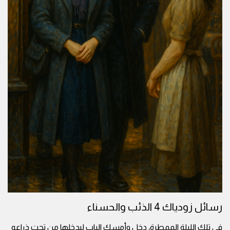
رسائل زودياك 4 الذئب والحسناء
في تلك الليلة الممطرة، دخل وأمسك الباب ليدخلها من تحت ذراعه