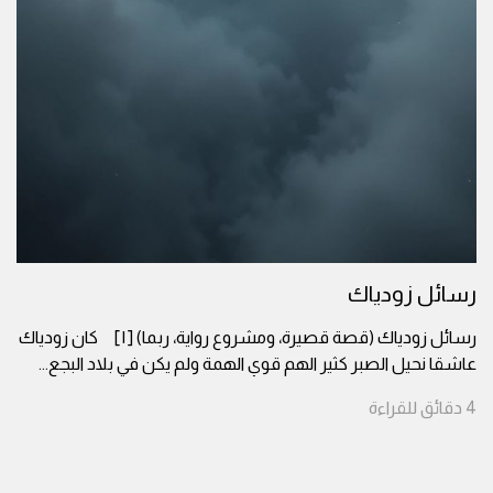
رسائل زودياك
رسائل زودياك (قصة قصيرة، ومشروع رواية، ربما) [١] كان زودياك
عاشقا نحيل الصبر كثير الهم قوي الهمة ولم يكن في بلاد البجع
...
4
دقائق
للقراءة