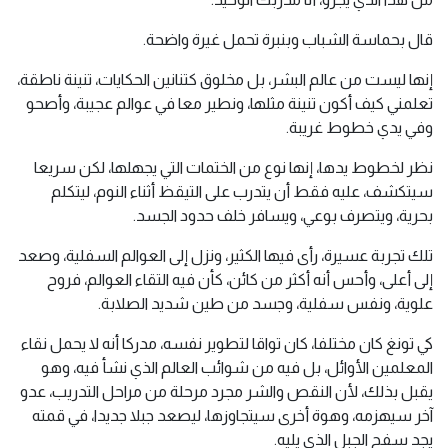
قال بحماسة الشباب وبنبرة تحمل غيرة واضحة.
إنها ليست من عالم البشر، بل مخلوق كتنانين الحكايات، تنينة ناطقة،
تعلمني كيف أكون تنينة مثلها، ونطير معا في عوالم عجيبة، وأصحو
وفي يدي خطوط غريبة.
نظر لخطوط يدها، إنها نوع من الختمات التي يجهلها، لكن سريعا
سيتكشف، عليه فقط أن يتدرب على التيقظ أثناء النوم، ليتكلم
بحرية، ويتصرف بوعي، ويسافر خلف حدود الجسد.
تلك تجربة عسيرة، رأى فيها الكثير، ونزل إلى العوالم السفلية، وصعد
إلى أعلى، وأحس أنه أكثر من كائن، كأن فيه التقاء العوالم، فروح
علوية، ونفس سفلية، وجسد من طين شديد الصلابة.
كي تونغ كان مختلفا، كان تواقا لتطوير نفسه، مدركا أنه لا يحمل نقاء
المعلمين الأوائل، بل فيه من شوائب العالم الذي نشأ فيه، وهو
يقبل بذلك، لأن النقص والشر مجرد مرحلة من مراحل التدريب، عدو
آخر سيهزمه، وهوة أخرى سيتجاوزها، ليصعد جبلا جديدا، في قمته
يجد سفح الجبل الذي يليه.