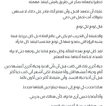
خطيرا يضعانه بمكر في طريق يانيش لينفذ مهمته.
عليك أن تصعد الجبل، وأن تعلم أنك قادر على ذلك، لا تستهن
بقواك، أنت تحمل من دمي.
قال لونغ لكي تونغ.
والحقيقة أن التدريب لم يكن في عالم المادة بل كان برزخيا، فيما
يشبه الرؤيا التي يصحو منها كي تونغ متحمسا لينفذ كل ما رآه.
لقد كان لونغ يعده للقائه، وكان يضع قناعا على وجهه حتى لا يراه
تلميذه، لحكمة أخفاها عنه المعلم.
حياة أخرى تلك التي كانت قبل أن نأتي الدنيا، وحياة أخرى أعيشها حين
أنام، وحياة أعيشها الآن وأنا متيقظ، لكني أشعر أني كنت حيا أكثر
قبل أن أحيا حياة الجسد، وأني متيقظ أكثر حين أكون نائما.
هكذا تحدث كي تونغ إلى حبيبته جينارا حين التقاها مجددا.
وأنا أيضا يا حبيبي أرى ما تراه، كأن هنالك من يدربني..
من هذا الذي يجرؤ، أنا مدربك الوحيد.