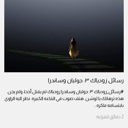
رسائل زودياك ٣: جوليان وساندرا
#رسائل_زودياك ٣: جوليان وساندرا زودياك لم يقتل أحدا، ولم يجن.
هذه ترهاتك يا لوشن. هتف صوت في القاعه الكبيره. نظر اليه الراوي
بابتسامه ماكره
...
2
دقائق
للقراءة