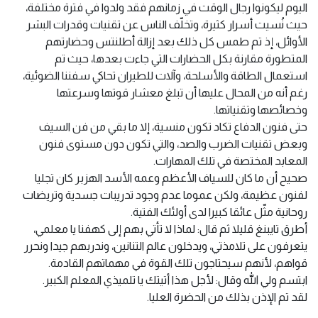
اليوم ليكونوا رجال الوقت في زمانهم فقد ولدوا في فترة مختلفة،
حيث نُسيت أسرار كثيرة، وتخلّف الناس عن تقنيات وقدرات البشر
الأوائل، إذ تم طمس كل ذلك بعد إزالة أطلنتس وحضارتهم
المتطورة مقارنة بكل الحضارات التي جاءت بعدها، حيث تم
استعمال الطاقة والأسلحة، وآلات للطيران تحاكي سفننا الضوئية،
رغم أنه من المحال عليها أن تبلغ معشار قوتها وسرعتها
وخصائصها وتقنياتها.
حتى فنون الدفاع تكاد تكون منسية، إلا ما بقي من فن السيف
وبعض تقنيات الضرب والصد، والتي تكون دون مستوى فنون
المعابد المختصة في تلك المهارات.
صحيح أن ما كان للسياف الأعظم وعمه الأسد الهزبر كان تجليا
لفنون عظيمة، ولكن عموما عدم وجود تدريبات جسدية وتريضات
روحانية مثّل عائقا كبيرا لدى أولئك الفتية.
أطرق تايبنغ قليلا ثم قال: لماذا لا تأتي بهم إلى كهفنا يا معلمي،
يتعرفون على تلامذتي، ويدخلون عالم التنانين، وندربهم جيدا ونحرر
قواهم، لأنهم سيحتاجون تلك القوة في مهماتهم القادمة.
ابتسم ولي الله وقال: لأجل هذا أتيتك يا تلميذي المعلم الكبير.
لقد تم الإذن بذلك من الحضرة العليا.