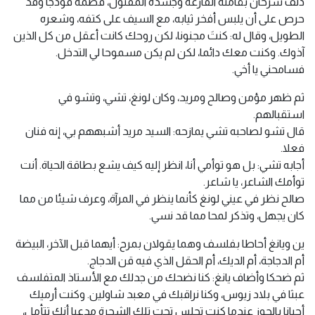
دلف سرحان بقامته الفارعة وجسده المفتول، فضمه فودجا وقد
حرص على أن يلبس أفخر ثيابه، مع السيف على كتفه، وشعره
الطويل، وقال له: كنتَ مجنونا، لكن روحك كانت أعقل من كل الذين
آذوك. وكنت معك دائما، لكن لم يكن مسموحا لي التدخل.
فسامحني يا أخي.
ثم ظهر مؤمن وصالح ومريد، وكان لونغ، تشي، وتشو في
استقبالهم.
قال تشو لصاحبه تشي يمازحه: السيد مريد أشبههم بي، إنه فنان
فعلا.
أجابه تشي: بل هو توأمي أنا، انظر إليه كيف يشع بطاقة الحياة. أنت
توأمك الشاعر، يا شاعر.
صالح نظر في عيني لونغ كأنما ينظر في المرآة، وعرف شيئا من مما
كان يجهل، وتذكر لمحا مما قد نسي.
ين ويانغ أحاطا بفلسف وهما يقولان بمرح: أيهما قبل الآخر، البيضة
أم الدجاجة، أم الديك، أم الحقل الذي فيه قن الدجاج.
ثم ضحكا وأضاف يانغ: كنا نضحك من جدلك مع الأستاذ المتفلسف
عبثا في بلاد زيوس، وكنا نراقبك في معبد شاولين. وكنت أرميك
أحيانا بالجوز عندما كنت تجلس تحت تلك الشجرة مدعيا أنك تتأمل،