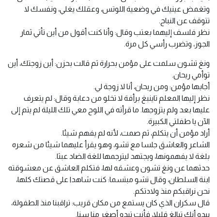
وتغمض عينيك في وضعية اللوتس، وعقلك يغلي، ونفسك لا
تتوقف عن النباح.
نظر فلسف إليهما بعتب وقال: وأنا كنت أقول من أين تأتي ثمار
الجوز، وتضرب رأسي كل مرة.
ونغ تشون سلمت على مؤمن بحرارة ثم قالت بحزن: أين زوجتك، أين
توأمي ريحان.
أجابها مؤمن: ومن ريحان، أنا لا زوجة لي.
نظر إليها المعلم تاينبغ برأفة لا تخلو من دعابة وقال: لم يتعرف
عليها بعد ولم يتزوجها. ما قرأته في اللوح معي تلك الليلة لم يتم إلى
الآن يا طفلتي الكبيرة.
أراد مؤمن أن يتكلم، ثم صمت، لأنه لم يفهم شيئا.
الشاعر والعاشق جلسا مع تشو، وهو يقرأ عليهما شيئا من شعره
بلغة لا يفهمونها، ويجتهد ليترجمها للغة الضاد عبثا.
حدثهما عن ونغ تشون وعشقه لها، فتكلم العاشق عن معشوقته
ابنة السلطان، وقال تشو مبتسما: كنت شاهدا على قصتك كلها،
نحن نراقبكم منذ ولادتكم.
قال سكران الذي كان يستمع من مكان قريب: تراقبنا منذ الطفولة،
يبدو أنك تبالغ قليلا، فأنت تبدو أصغر منا سنا.