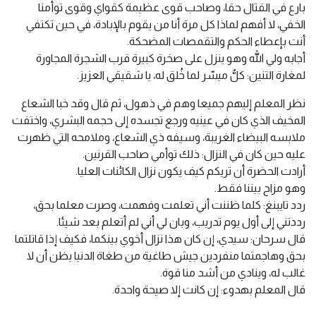
بارع في القتال حقا، وصاحب قوى عظيمة كقواي وقوى توأمنا
الخفي، لا أفهم لماذا كل مرة أنا من يقوم بالإبادة، في حين تكتفي
أنت بإعطاء الحكم والتقمصات المضحكة.
أجابه ولي الله وهو ينزل على صخرة كبيرة قرب الشجرة المجاورة
لمغارة التنين: كلٌّ ميسّر لما خُلق له، يا شقيقي العزيز.
نظر المعلم إليهم جميعا وهم في ذهول، ثم قال وقد خبا الشعاع
المخيف الذي كان في عينيه ورجع تجسده إلى حجمه البشري، واختفت
ملابسه البيضاء الغريبة، وسيفه ذي الشعاع، وملامحه التي ظهرت
عليه حين كان في النزال: ذلك توأمي صاحب القرنين.
أرادت الحضرة أن تريكم كيف يكون نزال الكائنات العليا.
وهو مزاح بيننا فقط.
ردد تايبنغ: كلما ظننت أني تعلمت وفهمت، وصرت معلما بحق،
رددتني إلى أول يوم تدريب، وبان لي أني لم أتعلم بعد شيئا.
قال سرحان: سيدي، إن كان هذا نزال أخوي بينكما، فكيف إذا قاتلتما
بحق وهاجمتما منفردين جيش طاغية من طغاة الدنيا يظن أن لا
غالب له، وينادي من أشد منا قوة.
قال المعلم بهدوء: إن كانت إلا صيحة واحدة.