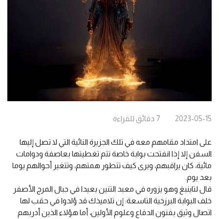
2023-05-15
7
دقائق
للقراءة
على امتداد مقامهم معه في تلك الجزيرة النائية التي لا تصل إليها
السفن إلا إذا انفتحت بوابة خاصة تتم تغطيتها بعاصفة ودوامات
مائية، كان يراقبهم، ويرى كيف تتطور همتهم، وتتغير أحوالهم يوما
بعد يوم.
قال لتاينبغ وهو يزوره في معبد التنين بعيدا في جبال المرج الأصفر
خلف البوابة البرزخية التاسعة: إن تلاميذك قد وُلدوا في حقب لها
اتصال وثيق بفنون الدفاع وعلوم الأولين، أما هؤلاء الذين أدربهم