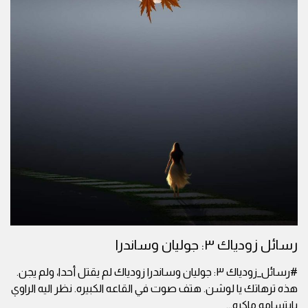
رسائل زودياك ٣: جوليان وساندرا
#رسائل_زودياك ٣: جوليان وساندرا زودياك لم يقتل أحدا، ولم يجن.
هذه ترهاتك يا لوشن. هتف صوت في القاعه الكبيره. نظر اليه الراوي
بابتسامه ماكره
...