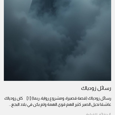
رسائل زودياك
رسائل زودياك (قصة قصيرة، ومشروع رواية، ربما) [١] كان زودياك
عاشقا نحيل الصبر كثير الهم قوي الهمة ولم يكن في بلاد البجع
...
4
دقائق
للقراءة