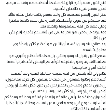
فتح التنين فمه وأخرج نارا زرقاء مشعة أحاطت بهم ونفذت فيهم،
فخرج منهم شيء كالدخان الأسود.
نظر التنين إليهم فسمعه كل واحد منهم يكلمه داخل عقله قائلا:
لقد منحتكم من قوتي، وأعطيتكم القدرة على فهم كلامنا تخاطرا،
وعلى فهم كل لغة تسمعونها، والكلام بها.
وما ترونه من دخان هو تبخر ما بقي من أنفسكم الأمارة، أنتم الآن
من الكُمّل.
ردد صالح بينه وبين نفسه أن التنين هو أعظم كائن رآه وأقوى
مخلوق شاهده.
سمع التنين يقول له وهو يختفي: بل معلمك أعظم وأقوى، هو
معلمنا القديم، وهو وشقيقه التوأم، مع الوحش الأعظم توأمهما
الثالث، أقوى منا جميعا.
تكلم ولي الله بلسان من لغة قديمة، مخاطبا الفتية وقد أشعت
أجسادهم وكانوا يفهمون من حيث لا يعلمون كل حرف مما يقول:
إن فنون الدفاع وهب من القدير لكل من خلق، فكل ملاك أو روحان
أو جان أو جني أو إنسي أو كائن قبل البشر الطينيين،
أو حيوان ودابة مما برأ في عالمكم والعوالم قبلكم وحولكم وفوقكم،
له أسلوب مودع في روحه يدافع به عن نفسه، ويختلف جزئيا أو كليا
عن أسلوب الكائن الآخر.