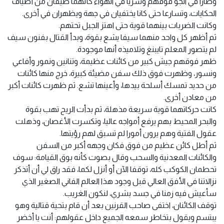
وطارا في الجو فوقهم وسريا في الهواء كأنهما طيفان من أطياف
الحكايات، وتسارعا حتى كانا يختفيان في جهة ويظهران في أخرى.
وكانت الضربات بينهما قوية حتى اهتز الجبل تحتهم.
ثم أظهر كل واحد منهما سيفا يشع بقوة، وبدأ القتال بفنون سيف
لم يتصور المعلم تايبنغ وتلاميذه أنها موجودة.
ظهر فوقهم جيش كبير من كائنات عظيمة، وتنانين ونمور وأفاعي
ونسور، وظهرت فوق ذلك سفن مضيئة كبيرة، خرج منها كائنات
من حديد تمسك أسلحة بيدها، وأعينها تشع. ثم ظهرت كائنات أكبر
من معادن أخرى.
كانت حركاتهما قوية سريعة مذهلة، ثم بدأت الريح تهب بقوة
والبحر المحيط بهم يرفع أمواجه عاليا، وتكسرت الأغصان، وذهلت
عقول الفتية وهم يرون أمورا لم تسبق لهم رؤيتها.
ثم أطل كائن عظيم من فوق فكان وجهه أكبر من السفن
والكائنات المعدنية والسحب وقال بصوت كأنه بوق القيامة: سوف
تحطمان الكوكب كله، توقفا الآن أو أنزل لكما، فقد راق لي أن أتذكر
نزالاتنا في الأفق العالي قبل وجود هذا العالم الفاني الصغير الذي
سأعيش فيه زمنا في جسد بشري، لنكون الغريب.
توقف الكائنان، اختفى صاحب القرنين بعد أن قام بتحية قتالية وهو
يبتسم ويقول بتخاطر سمعه الجميع داخل عقولهم: أنت يا أخضر