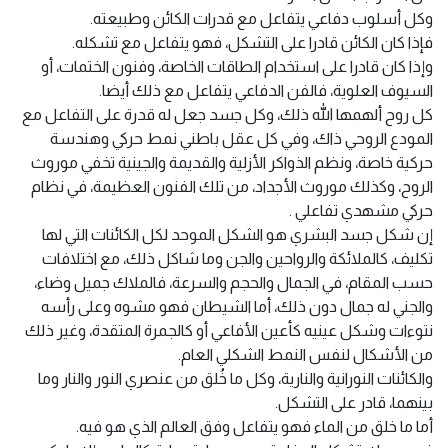
وكل أسلوب دفاعي يتفاعل مع قدرات الكائن وطبيعته.
فإذا كان الكائن قادرا على التشكل، فهو يتفاعل مع تشكله.
وإذا كان قادرا على استخدام الطاقات الخاصة، وفنون الختمات، أو
السيوف العلوية، فالفن الدفاعي يتفاعل مع ذلك أيضا.
كل روح ألهمها الله ذلك، وكل جسد جعل له قدرة على التفاعل مع
المودع الروحي ذاك، وفي كل عقل باطني نمط حركي وهندسة
حركية خاصة، ونظم الذواكر الأزلية والقديمة والجينية تخفي موروث
الروح، وكذلك موروث الأجداد، من تلك الفنون العظيمة، في نظام
حركي مشهدي تفاعلي .
إن شكل جسد البشري هو الشكل الموحد لكل الكائنات التي لها
تكليف، كالملائكة والرواحين والجن وما شاكل ذلك، مع اختلافات
حسب المقام، في الجمال والحجم والسرعة، فالملاك جميل وضاء،
والجني له جمال دون ذلك، أما الشيطان فهو مشوه وعلى رأسه
نتوءات وشكل عينيه كأعين الأفاعي أو كالجمرة المتقدة، وغير ذلك
من الأشكال لنفس النمط الشكلي العام.
والكائنات النورانية والنارية، وكل ما خُلق من عنصري النور والنار وما
بينهما، قادر على التشكل.
أما ما خلق من الماء فهو يتفاعل وفق العالم الذي هو فيه.