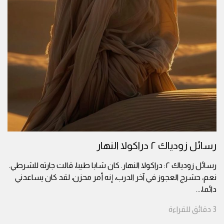
رسائل زودياك ٢ دراكولا النهار
رسائل زودياك ٢: دراكولا النهار. كان شابا طيبا، قالت جارته للشرطي.
نعم، حشرج العجوز في آخر الدرب، إنه أمر محزن، لقد كان يساعدني
دائما،
...
3
دقائق
للقراءة