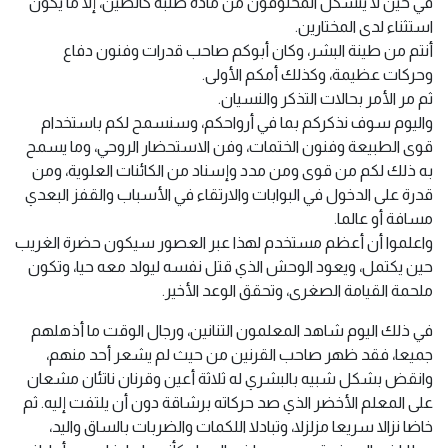
في حين لا يتشكل المخلوقون من مادة صلبة كالطين، إلا ما يكون
استثناء لدى المختارين.
أنتم من طينة البشر، وكان أبوكم صاحب قدرات وفنون دفاع
وحركات عظيمة، وكذلك أمكم الأولى.
ثم مر الأمر بحالات التذكر والنسيان.
واليوم سوف نذكركم بما في أرواحكم، وسنسمح لكم باستخدام
قوى الطبيعة وفنون الختمات، وفن الاستحضار الروحي، وما يسمح
به ذلك لكم من قوى ومن مدد وإسناد من الكائنات العلوية، ومن
قدرة على الدخول في البوابات والارتقاء في الأسباب والقفز البعدي
مسافة أو عالما.
واعلموا أن أعظم مستخدم لهذا عبر العصور سيكون حضرة الغريب
حين يكتمل، ويعود الوحش الذي قتل نفسه ليولد معه حيا، وتكون
ملحمة القيامة الصغرى، وتحقق الوعد الأخير.
في ذلك اليوم شاهد المعلمون التنانين، ورجال الوقت ما أذهلهم
جميعا، فقد ظهر صاحب القرنين من حيث لم يشعر أحد منهم،
وانقض بشكل شبيه بالبشري له ثلاثة أعين وقرنان ناتئان مشعان
على المعلم الأخضر الذي صد حركاته برشاقة دون أن يلتفت إليه. ثم
خاضا نزالا سريعا مزلزلا، وتبادلا اللكمات والضربات بالساق واليد،