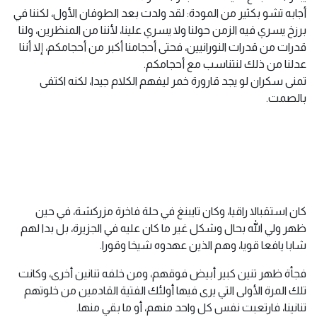
أجابه تشو بكثير من المودة: لقد ولدت بعد الطوفان الأول، لكننا في
برزخ يسري فيه الزمن حولنا ولا يسري علينا، لأننا من المنظرين، ولنا
قدرات من قدرات النورانيين، فحتى أحجامنا أكبر من أحجامكم، إلا أننا
عدلنا من ذلك لنتناسب مع أحجامكم.
تمنى سكران لو يجد قارورة خمر ليفهم الكلام جيدا، لكنه اكتفى
بالصمت.
كان استقبالا راقيا، وكان تايبنغ في حلة فاخرة مزركشة، في حين
ظهر ولي الله بحال وشكل غير ما كان عليه في الجزيرة، بل بدا لهم
شابا يافعا قويا، وهم الذين عهدوه شيخا وقورا.
فجأة ظهر تنين كبير أبيض فوقهم، ومن خلفه تنانين أخرى، وكانت
تلك المرة الأولى التي يرى فيها أولئك الفتية القادمين من خلوتهم
تنانينا، فارتعبت نفس كل واحد منهم، أو ما بقي منها.