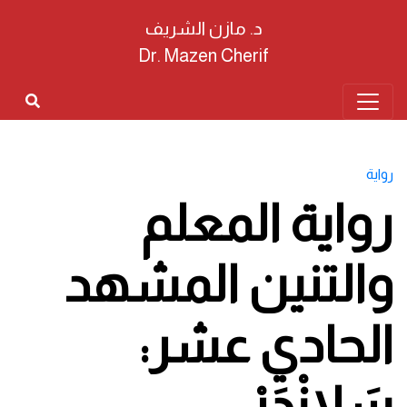
د. مازن الشريف
Dr. Mazen Cherif
رواية
رواية المعلم
والتنين المشهد
الحادي عشر:
سَلانْدَرْ