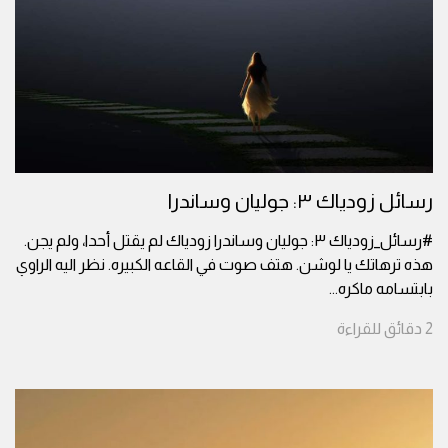
رسائل زودياك ٣: جوليان وساندرا
#رسائل_زودياك ٣: جوليان وساندرا زودياك لم يقتل أحدا، ولم يجن.
هذه ترهاتك يا لوشن. هتف صوت في القاعه الكبيره. نظر اليه الراوي
بابتسامه ماكره
...
2
دقائق
للقراءة