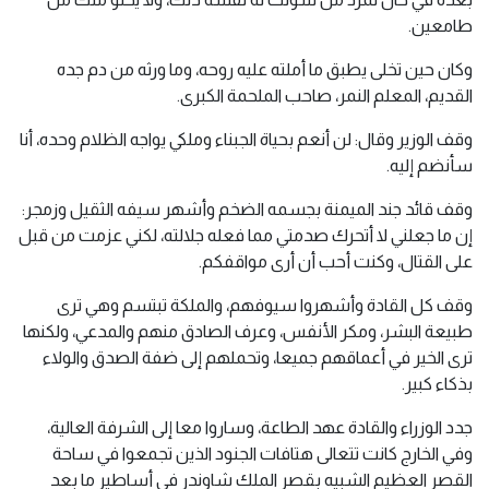
طامعين.
وكان حين تخلى يطبق ما أملته عليه روحه، وما ورثه من دم جده
القديم، المعلم النمر، صاحب الملحمة الكبرى.
وقف الوزير وقال: لن أنعم بحياة الجبناء وملكي يواجه الظلام وحده، أنا
سأنضم إليه.
وقف قائد جند الميمنة بجسمه الضخم وأشهر سيفه الثقيل وزمجر:
إن ما جعلني لا أتحرك صدمتي مما فعله جلالته، لكني عزمت من قبل
على القتال، وكنت أحب أن أرى مواقفكم.
وقف كل القادة وأشهروا سيوفهم، والملكة تبتسم وهي ترى
طبيعة البشر، ومكر الأنفس، وعرف الصادق منهم والمدعي، ولكنها
ترى الخير في أعماقهم جميعا، وتحملهم إلى ضفة الصدق والولاء
بذكاء كبير.
جدد الوزراء والقادة عهد الطاعة، وساروا معا إلى الشرفة العالية،
وفي الخارج كانت تتعالى هتافات الجنود الذين تجمعوا في ساحة
القصر العظيم الشبيه بقصر الملك شاوندر في أساطير ما بعد