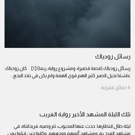
رسائل زودياك
رسائل زودياك (قصة قصيرة، ومشروع رواية، ربما) [١] كان زودياك
عاشقا نحيل الصبر كثير الهم قوي الهمة ولم يكن في بلاد البجع
...
4
دقائق
للقراءة
تلك الليلة المشهد الأخير رواية الغريب
ليلة طال انتظارها. حدث عنها المحبوب، ثم وصيه، فريحانتاه، في
مشاهد الفرح به، ومشاهد ألمهم ووجعهم. وكانوا حين ابتلوا بمن