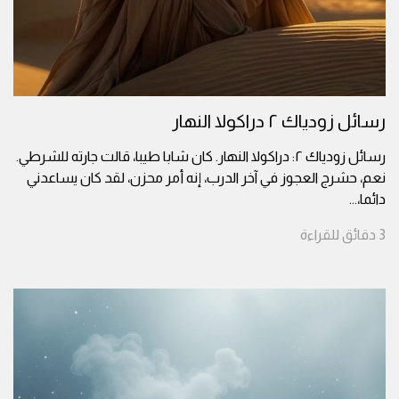
رسائل زودياك ٢ دراكولا النهار
رسائل زودياك ٢: دراكولا النهار. كان شابا طيبا، قالت جارته للشرطي.
نعم، حشرج العجوز في آخر الدرب، إنه أمر محزن، لقد كان يساعدني
دائما،
...
3
دقائق
للقراءة