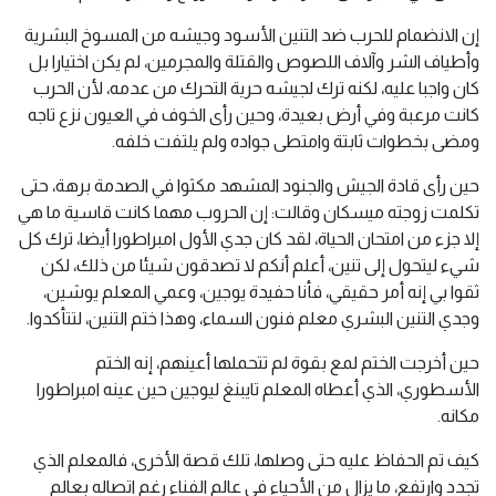
إن الانضمام للحرب ضد التنين الأسود وجيشه من المسوخ البشرية
وأطياف الشر وآلاف اللصوص والقتلة والمجرمين، لم يكن اختيارا بل
كان واجبا عليه، لكنه ترك لجيشه حرية التحرك من عدمه، لأن الحرب
كانت مرعبة وفي أرض بعيدة، وحين رأى الخوف في العيون نزع تاجه
ومضى بخطوات ثابتة وامتطى جواده ولم يلتفت خلفه.
حين رأى قادة الجيش والجنود المشهد مكثوا في الصدمة برهة، حتى
تكلمت زوجته ميسكان وقالت: إن الحروب مهما كانت قاسية ما هي
إلا جزء من امتحان الحياة، لقد كان جدي الأول امبراطورا أيضا، ترك كل
شيء ليتحول إلى تنين، أعلم أنكم لا تصدقون شيئا من ذلك، لكن
ثقوا بي إنه أمر حقيقي، فأنا حفيدة يوجين، وعمي المعلم يوشين،
وجدي التنين البشري معلم فنون السماء، وهذا ختم التنين، لتتأكدوا.
حين أخرجت الختم لمع بقوة لم تتحملها أعينهم، إنه الختم
الأسطوري، الذي أعطاه المعلم تايبنغ ليوجين حين عينه امبراطورا
مكانه.
كيف تم الحفاظ عليه حتى وصلها، تلك قصة الأخرى، فالمعلم الذي
تجدد وارتفع، ما يزال من الأحياء في عالم الفناء رغم اتصاله بعالم