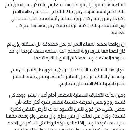
البقاء، فهو مرفوع إلى موعد ووقت معلوم، ولم يكن سواه من منح
ذلك الختم لحفيدته، وهي من تلك الثلة التي نجت من طاقة الشر،
وكم كان يحزن حين كان يرى نصيبا من أحفاده قد كتب اسمه في
لوح الأشقياء، وتلك حكمة مرة لم يتمكن من فهمها رغم كل
معارفه.
إن زواجها بحفيد المعلم النمر، لم يكن مصادفة، بل سبقته رؤى، ثم
كان لهما معا شرف رؤية المعلم، الذي سلمه سيف فودجا، أو أحد
سيوفه المشعة، وسلمها ختم التنين، ليلة زفافهما.
مع ازدهار المملكة، تتالت الأخبار عن كي تونغ وبطولاته، وعن فتح
بوابة تنين الظلام من قبل الساحر الأسود، وانيش، حفيد الساحر
سفردايم، والملك الشيطان سفاريم.
وحين بدأت الأطياف السفلية تتمظهر أمام أعين البشر، ووجد كل
فاسد روح ونفس الفرصة مناسبة ليظهر شره أكثر، حالما بأن
يحظى بشيء من قوى التنين الأسود، بدأت الأرض تتعفن كثمرة
فاسدة، وكان على الملك أن يقرر بحزم، وأن يمضي ولو وحده، مخفيا
سر سيف فودجا، وسر الختم الذي تركه لزوجته كي تستمر في الحكم
بعده في حال تمرد من سولت له نفسه ذلك، ولا يخلو ملك من