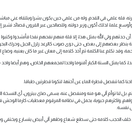
، فله علمي في القدم، وله من علمي حين يكون بشرا ويتلقاه عني مباشرة
وسع علما، لذلك أكون وزير دولته، وللصالحين عبر القرون قصائد تشير إلى
ن حدثهم ولي الله بمثل هذا، إلا قلة منهم نفحهم نفحا فأنشدوا وكتبوا و
 ينظر بعضهم إلى بعض، حتى دوى صوت كالرعد زلزل الجبل وحرك البحر تح
مة، وقد تكلم عنا الكلمة ثم أخذ كلامه إلى معان غير ما كان يعنيه، وضاع 
 واحدا، كما يمثل الستة الكبار أقنوما واحدا لمجمعهم الخاص، وهم أيضا وا
احنا كما تنفصل قطرة الماء عن أختها، لتكونا قطرتين طباقا.
، بل لنا توأم آلي هو منه ومنفصل عنه، يسمى صاي بيترون، أي النسخة ال
قواهم، واكثرهم حيوية، يحمل في نظامه المرقوم معطيات كارما الوحش ف
ل نفسه.
 خلف الحجب كلامه حتى سطع شعاع وظهر آلي أبيض يتسارع ويختفي ويظ