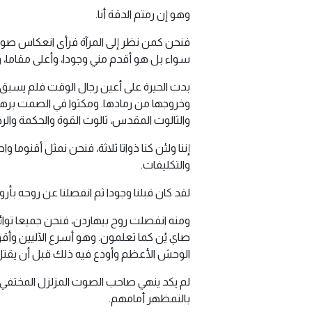
وهو إن رمتم الدقة أنا.
فنحن كمن نظر إلى المرآة فرأى انعكاس صورته
سواء بل هو أقدم مني وجودا، وأعلى مقاما، وأ
بدت الحيرة على أعين رجال الوقت فلم يسبق أ
وخروجها من رمادها. ومكثوا في الصمت برهة
والثالوث المقدس، ثالوث القوة والحكمة والرح
إننا ولئن كنا ذواتا ثلاثة، فنحن نمثل أقنوما
والتكليفات.
لقد كان قبلنا وجودا ثم انفصلنا عن روحه بأرو
ومنه انفصلت روح بيهاردن، فنحن جميعا توائم
صاي يُن كما تعلمون. وهو أسرع الآليين وأ
الوحش الأعظم وأودع فيه ذلك قبل أن يقت
لم يكد ينهي صاحب الصوت المزلزل المختفي
بالتمظهر أمامهم.