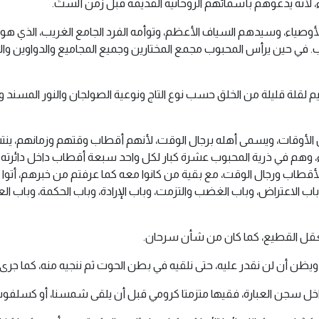
، لأنه يدعوهم بأسمائهم الروحانية القديمة قبل زمن ألستُ.
الأوصياء، وسيدهم السياف الأعظم، وتوأمه الفرد الجامع الغريب، الذي هو
محبوب. في حين يرأس المحبوب مجمع المختارين وجميع المجاميع والدواوين
م لقلة قليلة من الخلق حسب نوع التاج ونوعية الصولجان والنور المسند وا
الأوقات، ويسمى أهله برجال الوقت، لأنهم أقطاب وقتهم وزمانهم، ينت
راء، وهم في ذرية المحبوب عشرة كبار لكل واحد سبعة أقطاب داخل دائرته 
أقطاب ورجال الوقت، مع بقية من كانوا معه كما عرفتم من خبرهم، أتوا م
باب الاعتراض، وباب الغضب والتزمت، وباب الإرادة، وباب الحكمة، وباب ال
 لعقل القطيع، كما كان من شأن سرحان.
يظن أن لن نقدر عليه، حتى نلقيه في بطن الحوت ثم ننجيه منه، كما جرى 
اخل سجن العبارة، فقيها متزمتا كرومي قبل أن يلقى شمسنا، أو كسلفوت