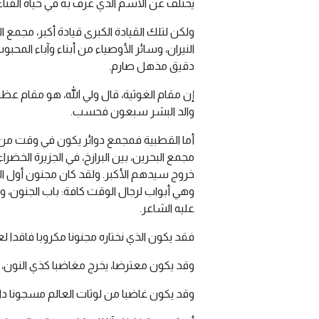
يختلف عن الاسم الذي عرف به في حياة الفناء
ولكن لتلك القيادة الكبرى قيادة أكبر، مجمع 
النيران، وسائر الأوصياء من أبناء وآباء ال
دقيق مذهل صارم.
إن مقام الغوثية، قال ولي الله، هو مقام عظي
والد البشر سبعون فحسب.
أما القطبية فمجمع دوائر يكون في وقت من 
مجمع البحرين، بين البرازخ، في الجزيرة الخض
خروج سيدهم الأكبر. ولقد كان مجنون أول ال
وهي أبواب لرجال الوقت كافة: باب الجنون، و
عليه الشاعر.
فقد يكون الذي نختاره مجنونا مكروبا فاقدا
وقد يكون معترضا، يخرج مغاضبا كذي النون، و
وقد يكون غاضبا من لوثات العالم مسجونا د