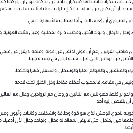
ن كشاعر، سكرانا هائما تائها كسكران، باحثا عن الحكمة دون أن يدركها 
. أو أن يكون من البداية سالكا إلينا راغبا فينا باحثا عنا ساعيا نحونا كمري
ن الضروري أن يُعرف البدل، أما القطب فاشتهاره حتمي.
وبدل الأبدال، والوتد الأكبر، وقطب دائرة القطبية، وعين مثلث الغوثية، و
وى صاحب القرنين، رغم أن قوتي لا تقل عن قوته، وعلمه لا يقل عن علم
 الأصل من الوحش الذي قتل نفسه ليحل في جسده جنينا.
المنتقلين، والعوالم العليا والوسطى، والسفلى قهرا وتحكما.
، وليس في مقامه، فالمحبوب أعظم مقاما، وكل الخلق تحت قدمه.
لدوائر كلها، فهو تنين مع التنانين، وروحان مع الرواحين، وعال مع العا
ن يتفطن إليه أحد.
كوينه لتحوي الوحش الذي هو قوة وطاقة وتشكلات وكائنات وآليون وغي
معا حين يكتمل، حتى لا يبقى لمعاند له مجال، ولجاحد جدال. لأن أدعياء 
يضا.