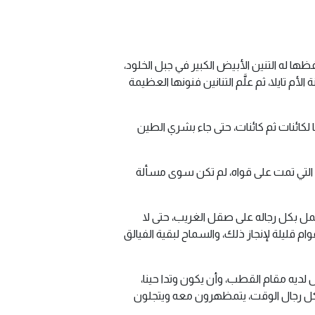
ها له التنين الأبيض الكبير في جبل الخلود،
أم تايلا، ثم علَّم التنانين فنونها العظيمة
ائنات ثم كائنات، حتى جاء بشري الطين
 التي تمت على قواه، لم تكن سوى مسألة
عمل بكل رجاله على صقل الغريب، حتى لا
قليلة لإنجاز ذلك، والسماح لبقية الفيالق
لديه مقام القطب، وأن يكون وتدا حينا،
ى كل رجال الوقت، يتمظهرون معه ويتجلون