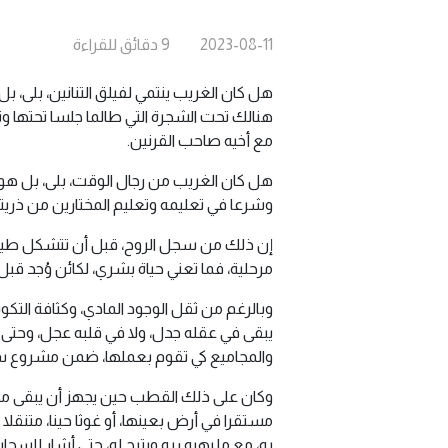
2023-08-11
9
دقائق
للقراءة
هل كان الغريب ينتمي لفيلق التنانين، بلى، ب
هنالك تحت الشجرة التي طالما جلسا تحتها وتباد
مع أخيه صاحب القرنين.
هل كان الغريب من رجال الوقت، بلى، بل هو
وشرعا في تعليمه وتعليم المختارين من ذريته
إن ذلك من سجل الروح، قبل أن تتشكل طينة 
مرحلية، فما تعني حياة بشري، لكائن وُجد قبل
وبالرغم من ثقل الوجود المادي، وكثافة التك
يبقى في عقله جدل، ولا في قلبه عجل، وحتى ي
والمجاميع كي تقوم بعملها، ضمن مشروع س
وكان على ذلك القطب حين يجهز أن يبقى مخفيا
مستقرا في أرض بعينها، أو غوثا حينا، متنق
به، مع ما يهبه ربه ويتيح له، حتى أشار ل