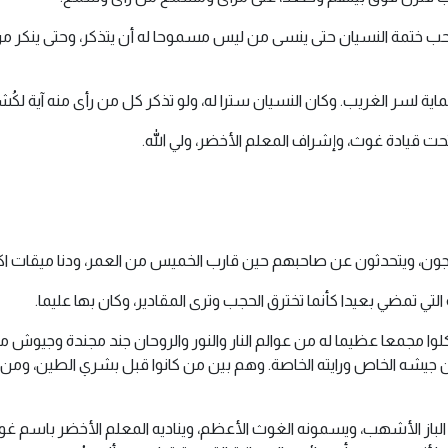
 ختمة النسيان حتى ينسى من ليس مسموحا له أن يتذكر، وحتى ينكر من 
اية لسر الغريب. وكان النسيان سترا له، ولو تذكر كل من رأى منه آية لك
ت قيادة غوث، وإشراف المعلم الأخضر، ولي الله.
ناجون، ويتحدثون عن صاحبهم حين قارب الخميس من العمر، ودنا ميقات اكت
التي تمضي بعيدا كأنما تخترق الحجب وترى المقادير، وكان بها عليما.
لوا مجمعا عظيما له من عوالم النار والنور والروحان جند مجندة وجي
جيشه الخاص ورايته الخاصة. وهم بين من كانوا قبل بشري الطين، ومن
لباز الأشهب، ويسمونه الغوث الأعظم، ويناديه المعلم الأخضر باسم غو