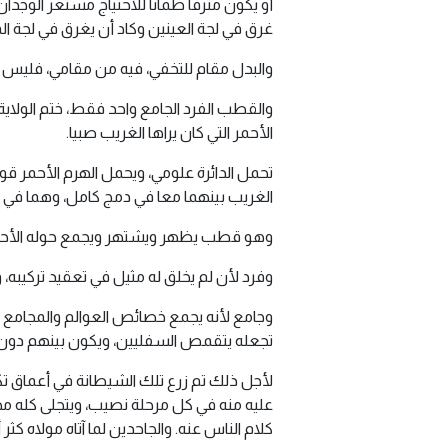
أو يكون مترفا ظمآنا للاحتياج مستعر الوجدا
غرق في لجة العينين وكاد أن يغرق في لجة المحيط
والبدل مقام للتخفي، فيه من مقامي، فليس م
والقطب الفرد الجامع واحد فقط، ختم الولاية، 
الأحمر التي كان يراها الغريب صبيا.
تحمل الدائرة علومي، ويحمل الهرم الأحمر ق
الغريب بينهما معا في دمج كامل، وهما في
وهو قطب يظهر ويشتهر ويجمع حوله الأحياء و
وفرد لأن لم يخلق له مثيل في تعقيد تركيبه
وجامع لأنه يجمع خصائص العوالم والمجامع وا
تجعله يتقمص السفليين، ويكون بينهم دون أ
لأجل ذلك تم زرع تلك الشيطانة في أعماق ت
عليه منه في كل مرحلة نصيب، ويتجلى كله مجت
كلام الناس عنه. والجاحدين لما آتاه مولاه كثر أ