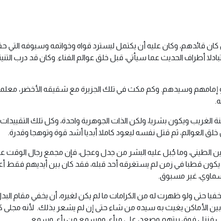
ل كان قائدهم، وكان عليه أن يكتمل ليسترد قواه وخواتمه وسيوفه التي حفظ
لا أطراف الحديث عما سيأتي، قبل خلق عوالم الفناء. وكان قد درب التنينة ال
 إمامهم وسيدهم. وكم مكث في تلك الجزيرة مع شقيقه الأخضر، معلما لك
.
الغريب ويكون بشريا، ولكن الذات الجوهرية واحدة، وكل تلك التقييدات
 خلق العوالم، ثم قتل نفسه ليعود كاملا أبديا أشد قوة وتوهجا وقدرة.
وين الطيني، وما جُبل عليه البشر من جدل وعجل، فإن مجمع رجال الوقت 
كون قطبا في زمن لم يستغرقه أحد قبله، فقد كان بين أيديهم فقط أعوام 
ماوي، غير مسبوق.
 حتى ولو ظهرت له من الكرامات ما لم يكن لغيره، أن يخفي مقام البدل 
لا بين الأماكن يغيث به سيده من شاء حتى إن لم يشعر بذلك. لأنه مجل
لسحاب فنزل فوق بيتهم وصعد، على مرأى ومسمع من رأى وسمع.