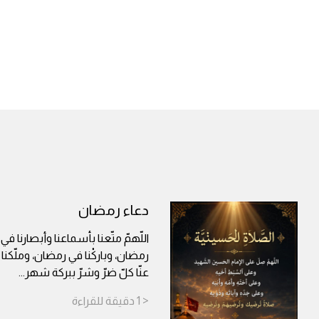
دعاء رمضان
اللّهمّ متّعنا بأسماعنا وأبصارنا في
رمضان، وباركْنا في رمضان، وملّكن
عنّا كلّ ضرّ وشرّ ببركة شهر
...
< 1
دقيقة
للقراءة