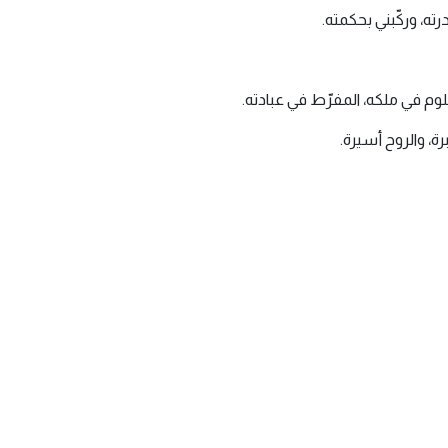
ه، وركّبني بحكمته.
وم في ملكه، المفرّط في عبادته.
، والروح أسيرة.