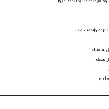
ما أناروا، وجندك إذ بالمدد أغاروا.
ت نزغه، وأتممت نورك.
 بما تشاء.
ل نعماء.
.
 أعلم.