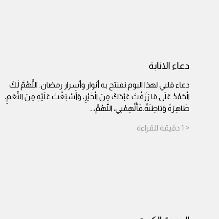
دعاء الانابة
دعاء قلبي لهذا اليوم.نفتتح به أنوار وأسرار رمضان. اللَّهُمَّ لَكَ
الْحَمْدُ عَلَى مَا رَزَقْتَ عَبْدَكَ مِنَ الْخَيْرِ، وَأَسْبَغْتَ عَلَيْهِ مِنَ النِّعَمِ،
ظَاهِرَةً وَبَاطِنَةً.فَأَلْهِمْنِي، اللَّهُمَّ،
...
< 1
دقيقة
للقراءة