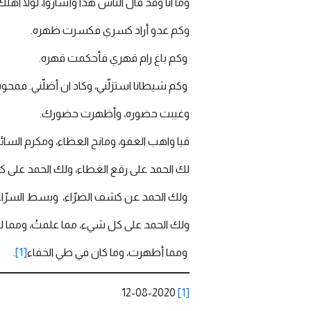
وما انا وقد قال الناس هذا وأشاروا، لولا اهلك و
وكم عدو أراد كسري فكسرت ظهره.
وكم باغ رام قهري فأحكمت قهره.
وكم شيطانا استزلّني، وكاد ان أضلّني. فمحو
وغيبت حضوره، وأظهرت حضورك.
فيا واهب العفو، ومانح العطاء، ومكرم السائل
لك الحمد على رفع الغطاء، ولك الحمد على ك
ولك الحمد عن كشف الضرّاء، وبسط السرّاء
ولك الحمد على كل شيء، مما علمتُ، ومما لم
ومما أظهرت، وما كان في طي الخفاء
[1]
.
12-08-2020
[1]