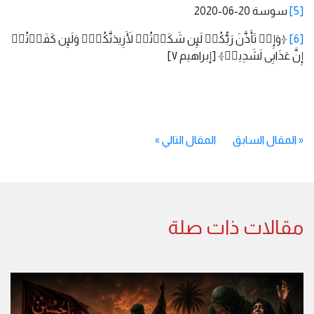
[5]
سوسة 20-06-2020
[6]
﴿وَإِذۡ تَأَذَّنَ رَبُّكُمۡ لَىِٕن شَكَرۡتُمۡ لَأَزِیدَنَّكُمۡۖ وَلَىِٕن كَفَرۡتُمۡ
إِنَّ عَذَابِی لَشَدِیدࣱ﴾ [إبراهيم ٧]
«
المقال السابق
المقال التالي
»
مقالات ذات صلة