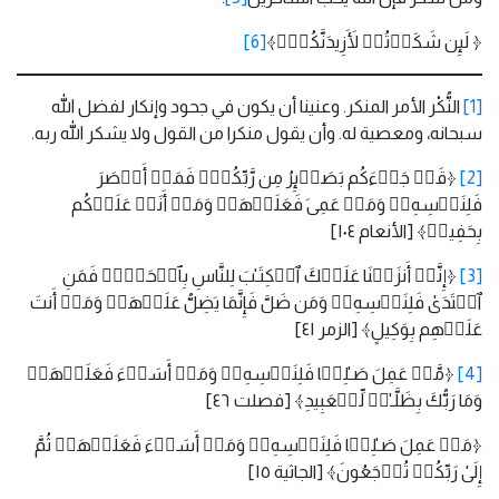
﴿ لَىِٕن شَكَرۡتُمۡ لَأَزِیدَنَّكُمۡۖ﴾
[6]
[1]
النُّكْر الأمر المنكر. وعنينا أن يكون في جحود وإنكار لفضل الله
سبحانه، ومعصية له. وأن يقول منكرا من القول ولا يشكر الله ربه.
[2]
﴿قَدۡ جَاۤءَكُم بَصَاۤىِٕرُ مِن رَّبِّكُمۡۖ فَمَنۡ أَبۡصَرَ
فَلِنَفۡسِهِۦۖ وَمَنۡ عَمِیَ فَعَلَیۡهَاۚ وَمَاۤ أَنَا۠ عَلَیۡكُم
بِحَفِیظࣲ﴾ [الأنعام ١٠٤]
[3]
﴿إِنَّاۤ أَنزَلۡنَا عَلَیۡكَ ٱلۡكِتَـٰبَ لِلنَّاسِ بِٱلۡحَقِّۖ فَمَنِ
ٱهۡتَدَىٰ فَلِنَفۡسِهِۦۖ وَمَن ضَلَّ فَإِنَّمَا یَضِلُّ عَلَیۡهَاۖ وَمَاۤ أَنتَ
عَلَیۡهِم بِوَكِیلٍ﴾ [الزمر ٤١]
[4]
﴿مَّنۡ عَمِلَ صَـٰلِحࣰا فَلِنَفۡسِهِۦۖ وَمَنۡ أَسَاۤءَ فَعَلَیۡهَاۗ
وَمَا رَبُّكَ بِظَلَّـٰمࣲ لِّلۡعَبِیدِ﴾ [فصلت ٤٦]
﴿مَنۡ عَمِلَ صَـٰلِحࣰا فَلِنَفۡسِهِۦۖ وَمَنۡ أَسَاۤءَ فَعَلَیۡهَاۖ ثُمَّ
إِلَىٰ رَبِّكُمۡ تُرۡجَعُونَ﴾ [الجاثية ١٥]