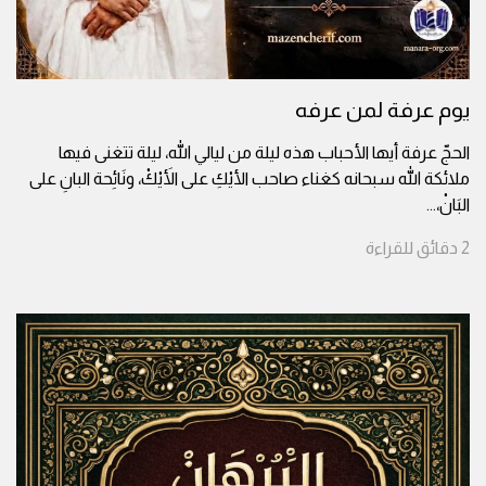
يوم عرفة لمن عرفه
الحجّ عرفة أيها الأحباب هذه ليلة من ليالي الله، ليلة تتغنى فيها
ملائكة الله سبحانه كغناء صاحب الأيْكِ على الأَيْكْ، ونَائِحة البانِ على
البَانْ،
...
2
دقائق
للقراءة