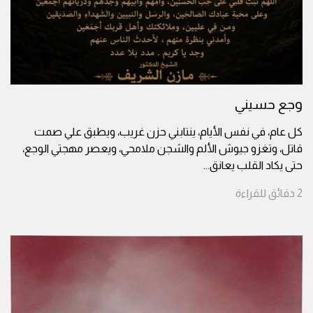
وجع حسيني
كل عام، في نفس الأيام، ينتابني حزن غريب، ويطبق علي صمت
قاتل، وتغزو جيوش الألم والشجن ملامحي، ويعصر مهجتي الوجع،
حتى يكاد القلب يعانق
...
2
دقائق
للقراءة