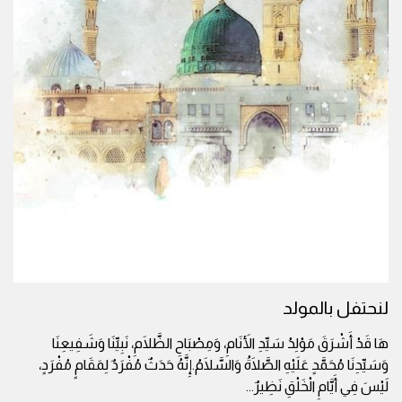
لنحتفل بالمولد
هَا قَدْ أَشْرَقَ مَوْلِدُ سَيِّدِ الأَنَامِ، وَمِصْبَاحِ الظَّلَامِ، نَبِيِّنَا وَشَفِيعِنَا
وَسَيِّدِنَا مُحَمَّدٍ عَلَيْهِ الصَّلَاةُ وَالسَّلَامُ.إِنَّهُ حَدَثٌ مُفْرَدٌ لِمَقَامٍ مُفْرَدٍ،
لَيْسَ فِي أَيَّامِ الْخَلْقِ نَظِيرٌ
...