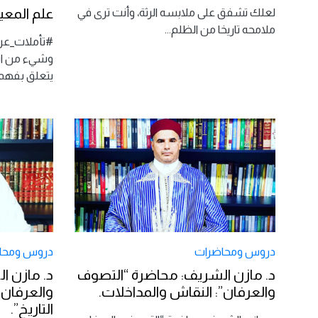
علم المعي
لعلك تشفق على ملابسه الرثة، وأنت ترى في
ملامحه تاريخا من الظلم
...
#تأملات_عرفا
وشيء من اسر
يتعلق بفهم
دروس ومحاضرات
دروس ومحا
د. مازن الشريف: محاضرة “التصوف
د. مازن ا
والعرفان”: النقاش والمداخلات.
والعرفان
التاريخ”.