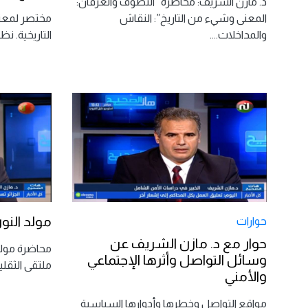
د. مازن الشريف: محاضرة “التصوف والعرفان:
المعنى وشيء من التاريخ”: النقاش
مختصر لمعنى
والمداخلات.
...
التاريخية. ن
مولد النور
حوارات
حوار مع د. مازن الشريف عن
محاضرة مولد 
وسائل التواصل وأثرها الإجتماعي
ملتقى الثقلي
والأمني
مواقع التواصل وخطرها وأدوارها السياسية