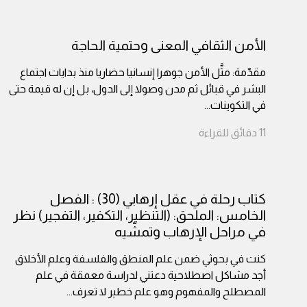
الأمن الثقافي المعنى وحتمية الحاجة
مقدّمة: مثَّل الأمن جوهرا إنسانيا حضاريا منذ بدايات اجتماع
البشر في قبائل ثم مدن وصولا إلى الدول، بل إن له قيمة حتى
في التكوينات
...
11
دقائق
للقراءة
كتاب رحلة في عقل إرهابي (30) : الفصل
الخامس: الملحق: (التنظير، التكفير، التفجير) نظر
في مراحل الإرهاب وتمشّيه
كنت في بحوثي ضمن علم المنطق والفلسفة وعلم الأخلاق
أجد مشاكل اصطلاحية دعتني لدراسة معمقة في علم
المصطلح والمفهوم وهو علم خطير لا تعرف
...