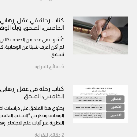
الخامس: الملحق: وباء الوها
لم أكن أعرف شيئا عن الوهابية، ك
نسمع
...
6
دقائق
للقراءة
الخامس: الملحق
يحتوي هذا الملحق على دراسات اختر
الوهابية ونظريتي “التنظير، التكفير
النظرية عبر آليات علم الاجتماع، و
2
دقائق
للقراءة