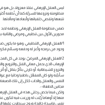
ليس العقل الإرهابي عقلا معزولا، بل هو في
منظومته ونزوعها للسريّة،كما أن نُظمه أكثر
تتبعها وتقصي خلفياتها وأبعادها ومآلاتها.
ضمن منظومة العقل الإرهابي ونظمه لابد 
محورين الأول بين تنظيمي ومرضي والثانية بين
1/العقل الإرهابي التنظيمي: وهو ما يكو
وجود من برمجه وأعز له ودفعه وسمّم فكره
2/العقل الإرهابي المرضيّ: يوجد في كل ال
الإرهاب الذي يحمل معاني القتل والترويع 
والنزوع للشيطانية. أو خارجي بتأثرّ بقاتل 
سأبيّنه ولو كان المفعّل باطنيا وذاتيا مع ع
النفس والعقل والذات ككل إلى تلك الصبغة ا
مجانين الطغاة -.
ولكن فيما يخص رحلتي هذه في العقل الإرها
منها إلا أوهاما زُيّنت له وزرعت فيه لتكون
نفس فاسدة حاقدة وروح سيطرت عليها الظلما