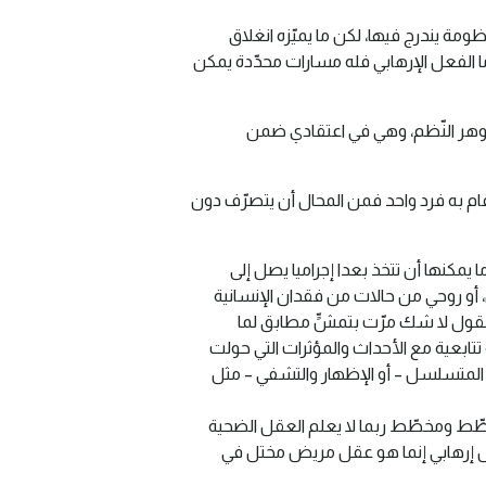
ة يندرج فيها، لكن ما يميّزه انغلاق
ما الفعل الإرهابي فله مسارات محدّدة يمكن
هر النّظم، وهي في اعتقادي ضمن
 به فرد واحد فمن المحال أن يتصرّف دون
مكنها أن تتخذ بعدا إجراميا يصل إلى
أو روحي من حالات من فقدان الإنسانية
لعقول لا شك مرّت بتمشٍّ مطابق لما
تتابعية مع الأحداث والمؤثرات التي حولت
 المتسلسل – أو الإظهار والتشفي – مثل
ِّط ومخطّط ربما لا يعلم العقل الضحية
 عقل إرهابي إنما هو عقل مريض مختل في