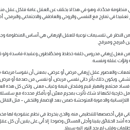
 منظومة محدّدة، وهو في هذا لا يختلف عن العقل عامة فلكل عقل منظوم
 تعقيدا في تمازج مع النفسي والروحي والعاطفي والاجتماعي والبرمجي. أ
من النظر في تقسيمات نوعية للعقل الإرهابي هي أساس المنظومة وجو
 مُبرمِج ومبرمَج.
ن ضمن فعل إرهابي مدروس خلفه خطط ومخطّطون وعقيدة فاسدة ولو قام
 ولوّث عقله ونفسه.
مجتمعات والعصور عقل إرهابي مرضي أو عرضي، بمعنى أن نفوسا مريضة ما ي
والتشفي. ويكون ذلك بأثر ذاتي نفسي مريض، أو نفسي من صدمة أو مرض، 
أو أثر فساد مجتمع وانهيار قيم وفقدان قيمة وغياب معنى. ولكن كل هذه ا
وامل خارجية لكنها لا شك تأثرت بمجرم معيّن أو بأفكار محددة مع سلسلة 
للاإنسانية والدموية المتوحشة ضمن بعد الإضمار والتخفي – مثل القاتل
بي فإني أخصصها للتنظيمي منه، والذي ينخرط في نظم عنقودية لها مخط
 عنده أشد الحقائق يقينا وأجلى المسائل وضوحا. إلا أني على يقين أن كل
ت وقلب لم يجد النور إليه سبيلا.