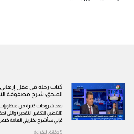
الملحق: شرح مصفوفة النظ
بعد شروحات كثيرة من منظورات مخ
(التنظير، التكفير، التفجير) والتي 
فإني سأشرح نظريتي العامة ضمن
5
دقائق
للقراءة