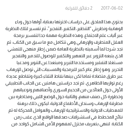
2017-06-02
2
دقائق
للقراءة
يحتوي هذا الملحق على دراسات اخترتها بعناية، أولها حول وباء
الوهابية ونظريتي “التنظير، التكفير، التفجير”، ثم تفسير لتلك النظرية
عبر آليات علم الاجتماع، وهذه النظرية مهمة جدا لتفسير برمجة
العقل المتطرف والإرهابي وهي تتكامل مع ما سبق من الكتاب. ثم
تجد شرحا لما أسميته بالنظرية العامة ضمن إطار منهجي للتمشي
الذي يتبعه التزوير عبر التعهير والتكفير للوصول للتدمير والتفجير
مستغلا التفقير ومستخدما التبرير ومبتعدا عن التنوير ومدعيا
التحرير. وهو إطار عام كبير للبرمجية والمسببات التي توصل للإرهاب
عبر طرق متضادة تماما لكن بينها نقاط التقاء كبيرة وتقاطع عديدة
رغم توازيها الظاهري. ثم تجد دراستين هامتين عن الجانب التطبيقي
الأولى حول العائدين من الجحيم السوري وأصنافهم ونوعياتهم
وخطورة كل صنف منهم، والثانية حول الوضع الليبي ومخاطره بين
مطرقة الإرهاب وسندان الأطماع الدولية، ليكون ذلك برهنة
للمعطيات الدولية والاستراتيجية للإرهاب والعوامل المحركة له ثم
نتائج المخطط في استشرافات صدقها الواقع الذي عقب زمن
الكتابة. لننهي بتعريف مختزل لمفهوم الأمن الشامل كواحد من