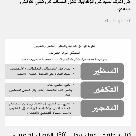
أكن أعرف شيئا عن الوهابية، ككل الشباب من جيلي، لم نكن
نسمع
...
6
دقائق
للقراءة
كتاب رحلة في عقل إرهابي (30) : الفصل الخامس: