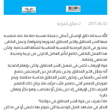
2017-06-02
2
دقائق
للقراءة
الله سبحانه خالق الإنسان أعطى حقيقة نفسية صادمة عنه، فنفسه
فيها الشر المطلق والخير المطلق (فجورها وتقواها)، وعمل الباطن
يتمحور في اختيار البرمجية النفسية المناسبة لتتبنّاها الشخصية. ولكن
هذا العمل الباطني خاضع لتأثير العامل الخارجي من تربية ومحيط
مجتمعي وثقافة…
قوة الإرهاب تكمن في تفعيل الشر المطلق، ولكن بإيهام الضحية
أنه يفعّل الخير المطلق، وحين يتم الدمج بين البرمجيتين يصبغ
المدنّس بالمقدّس، وتكون للشر المطلق قداسة مطلقة. ويتم
تعويض الضمير الحي بضمير ميّت مزيّف فلا يرتاح ذلك الضمير
المزيف داخل الإرهابي إلا حين يقتل أو يغتصب، وهو يكبّر ويهلل
طربا.
ماذا نعرف عن قوة الشر المطلق في دواخلنا؟
النظر في مشاهد القتل الوحشية التي تقوم بها داعش أو في ما كان