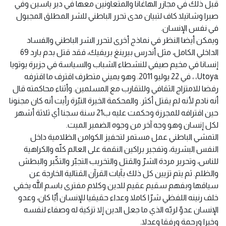
قبل ذلك في مجازر الهاغانا والمتعاونين معها في دير ياسين وفي
صبرا وشاتيلا كاف لتبيان مدى تحرر الباطني للشر المطلق المجبول
في نفس الإنسان.
ويمكن أيضا النظر في نماذج أخرى لتحرر الشر الباطني والفساد
الداخلي الكامل، مثل أندرس بيرينغ بريفيك، فقد قتل بدم بارد 69
إنسانا في مخيم صيفي للنشطاء الشباب والسياسة في جزيرة يوتويا
Utoya، ، في 22 يوليو 2011. وهو يميني متطرف اقترف ما اقترفه
رفضا للامتزاج الثقافي وللتقارب مع المسلمين. وأثناء محاكمته قال
أنه نادم لأنه لم يقتل أكثر. والمحكمة الخيرة النيّرة رأيت أنه كان مجنونا
حين اقترافه للمجرزة وحكمت عليه ب21 سنة سجنا أي ثلاثة أشهر
لكل إنسان وهو وجه آخر من وجوه الضمير الميت.
التمشي الباطني عمل مستمر لتحفيز الكوامن الظلامية داخل
النفس البشرية، وتفجير براكين النقمة على العالم كلّه والكراهية
للناس، وتحرير مردة الشرّ والقتل والتخريب التجبّر والتكّبر والبطش
والظلم. ثم يتم تزيين كل ذلك بآيات القرآن القتالية الخارجة عن
سياقها وبفهم سقيم عقيم للدين وكلام مفترى باسم الله يخفي
خلف رنينه اللفظي شرّا كاملا وعداء حقيقيا للإنسان أيّا كان، وعدو
الإنسان عدوّ لربّه الذي ما جعل الدين إلا تزكية له وصفاء لنفسه
وخيرا ورحمة ورفقا وعدلا.