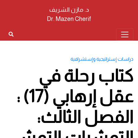
د. مازن الشريف
Dr. Mazen Cherif
دراسات إستراتيجية وإستشرافية
كتاب رحلة في
عقل إرهابي (17) :
الفصل الثالث:
التمشيات:التمشي