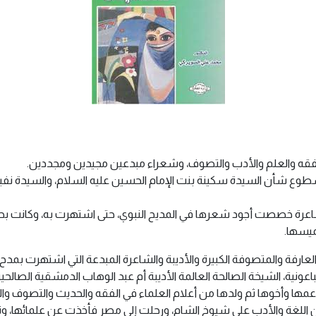
فقه والعلم والأدب والتصوف، وشعراء مبدعين مجيدين ومجددين.
 شأن السيدة سكينة بنت الإمام الحسين عليه السلام، والسيدة نفيسة 
شاعرة خصصت أجود شعرها في المديح النبوي، حتى اشتهرت به، وكانت بحق
ميسها.
 العارفة والمتصوفة الكبيرة والأديبة والشاعرة المبدعة التي اشتهرت بمدح 
عونية، الشيخة الصالحة العالمة الأديبة أم عبد الوهاب الدمشقية الص
وعمها وأخوها ثم ولدها من أعلام العلماء في الفقه والحديث والتصوف و
 اللغة والأدب على شيوخ الشام، ورحلت إلى مصر فأخذت عن علمائها، ونالت 