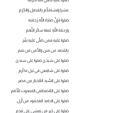
عشرا وَيَشمَلكُم بِالفَضل وَالكَرَم
صَلوا فَإِنَّ صَلاةَ اللَّه رَحمَته
وَرَحمَة اللَّهِ عَنها سائر النِّعَم
صَلوا عَلَيهِ فمن صَلَّى عَلَيهِ يَفُز
بِالقَصد من منن وَالأَمن من نقم
صَلوا عَلى سَيدي صَلوا عَلى سندي
صَلوا عَلى شافِعي في نَيل ما أرم
صَلوا عَلى السَّيد المُختار مِن مضر
صَلوا عَلى المُصطَفى المَبعوث لِلأُمَم
صَلوا عَلى الحامد المَحمود من أَزَل
صَلوا عَلى خَير مَن يَمشي عَلى قَدَم