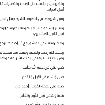
والتدريس، وعكفت على الإبداع والتصنيف، فا
أهل الدولة.
ومن شيوخها في التصوف الشيخ جمال الدين إ
وتعتبر السيدة عائشة الباعونية الصوفية الوح
قبل القرن العشرين».
ولدت وماتت في دمشق مع أن أصولها ترجع لبلدة با
رحمها الله رحمة واسعة ونفحنا مما نفحها به
ومن بديع شعرها في الذات الشريفة قولها:
صَلوا عَلى مَن عليه اللَّه خالَقه
صَلى وَسَلم في الآزال وَالقدم
صَلوا عَلى بَهجَة الكَونين أَحمَد مَن
سَما وَسُمّيَ قَبل اللَّوح وَالقَلَم
صَلوا عَلَيهِ يُصلي اللَّه تَكرمة