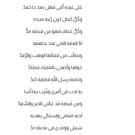
عَلى عَبدِهِ أَثنى فَهَل بَعدَ ذا حَمدُ
وَكُلُّ كَمال دُونَ رُتبة مجده
وَكُلُّ عَطاء فَهوَ مِن فَيضِهِ مدُّ
لَهُ الغاية اللاتي يلاذ بِجاهها
ويطلُب مِن تلقائها الوَهب وَالرِّفدُ
حَواها وَأَضحى بِالمَليك مملكاً
وَخاصة رسل اللَّهِ قاطِبَة جُندُ
بِهِ لذت في أَمري وَفُزت بِما أَشا
وَمِن فَيضِهِ قَد عَمَّني الجَبر والسَّعدُ
لَدَيهِ مَقامي وَاِستنائي بِهديه
سَبيلي وَوَجدي في محبتهِ جدُ