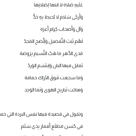
عَلَيهِ صَلاة لا انتها لِصَلاتِها
وَأَزكَى سَلام لا يُحيط بِهِ حَدُّ
وَآل وَأَصحاب كِرام أَعزة
لَهُم ثَبَتَ التَّفضيل وَاِتَّضح المَجدُ
مَدى الدَّهر ما هَبَّ النَّسيم بِرَوضة
تَمايل فيها البان وَاِبتَسَم الوَردُ
وَما سجعت فَوقَ الآراك حمامة
وَهاجَت تَباريح الهَوى وَنَما الوَجد
وتقول في قصيدة فيها نفس البردة التي خم
في حُسن مَطلَعِ أَقمار بِذي سَلَم