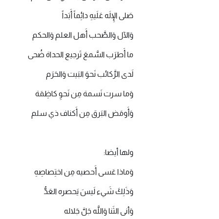
صَلى الإِلَه عَلَيهِ دائِماً أَبَداً
وَالآل وَالصَّحب أَهل العلم وَالحكم
ما أَطرَب السَّمعَ تَرجيع الحداة ضُحى
لَدى الرَّكائب نَحوَ البَيت وَالحَرَم
وَما سرت نَسمة مِن نَحوِ كاظِمَة
وَأَومَض البَرق مِن أَكناف ذي سلم
ولها أيضا:
وَماذا عَسى أَحصيه مِن اختِصاصِهِ
وَذَلِكَ شَيء لَيسَ يَحصره العَدُّ
وَأنى الثَنا وَاللَّه جَلَّ جَلاله