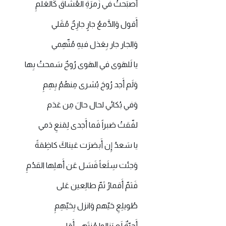
أَصبَحتُ في زُمرَةِ العُشّاق كَالعَلَمِ
أَقول وَالدَّمعُ جارٍ جارِحٌ مُقَلي
وَالجار جار بِعَذل فيهِ مُتّهِمي
يا لَلهَوى في الهَوى رُوحٌ سَمحتُ بِها
وَلَم أَجد رُوحَ بُشرى مِنهُمُ بِهِمِ
وَفي بُكائي لحال حالَ مِن عَدَم
لفّقتُ صَبراً فَما أَجدى لِمَنعِ دَمي
يا سَعدُ إِن أَبصَرَت عَيناكَ كاظِمَةً
وَجئت سِلَعاً فَسَل عَن أَهلِها القدُمِ
فَثمّ أَقمارُ تَمّ طالِعين عَلى
طُويلِعِ حَيّهم وَانزل بِحَيّهِمِ
أَحِبّةٌ لَم يَزالوا مُنتَهى أَمَلي