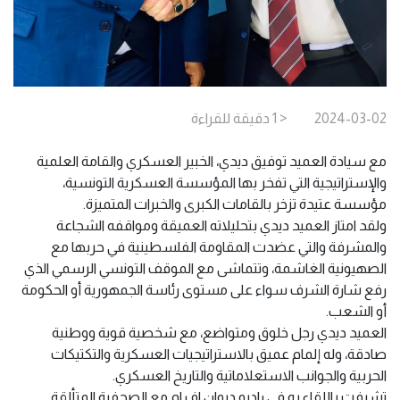
2024-03-02
< 1
دقيقة
للقراءة
مع سيادة العميد توفيق ديدي، الخبير العسكري والقامة العلمية
والإستراتيجية التي تفخر بها المؤسسة العسكرية التونسية،
مؤسسة عتيدة تزخر بالقامات الكبرى والخبرات المتميزة.
ولقد امتاز العميد ديدي بتحليلاته العميقة ومواقفه الشجاعة
والمشرفة والتي عضدت المقاومة الفلسطينية في حربها مع
الصهيونية الغاشمة، وتتماشى مع الموقف التونسي الرسمي الذي
رفع شارة الشرف سواء على مستوى رئاسة الجمهورية أو الحكومة
أو الشعب.
العميد ديدي رجل خلوق ومتواضع، مع شخصية قوية ووطنية
صادقة، وله إلمام عميق بالاستراتيجيات العسكرية والتكتيكات
الحربية والجوانب الاستعلاماتية والتاريخ العسكري.
تشرفت باللقاء به في راديو ديوان اف ام مع الصحفية المتألقة