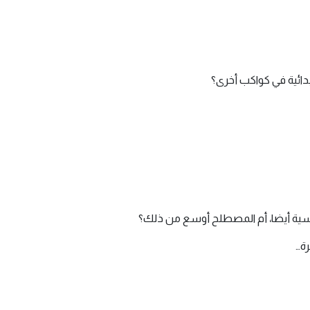
دائية في كواكب أخرى؟
سية أيضا، أم المصطلح أوسع من ذلك؟
ة…