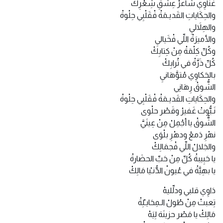
غَناوِي شَاعرْ عِشْقِ شِعْرِكْ
والحِكَاياتِ القَديـمَةْ فْقَلْبِي حِلْوةْ
والهِلاَليِ
والأميرَةْ اللِّي فْخَياليِ
وكُلِّ كِلْمَةْ مِنْ كِتابِكْ
كُلِّ ذَرَّةْ في تُرابِكْ
بالحَكاوِي مْتوَّهَانيِ
الشُّوقْ رِهَانِي
والحِكَاياتِ القَديـمَةْ فْقَلْبِي حِلْوةْ
نَـبُّوتْ غَفيرْ وقَصْر حلْوى
الشُّوقْ يا أجْمِلْ مِنْ عِينَيَّ
نهْرِ دَمعْ ودهْرِ بلْوَى
والجَلالْ اللِّي فْجمَالِكْ
يا حَبِيبةْ كُلِّ مِنْ حَبِّ الحضَارةْ
يا بهِيَّةْ في عُيونْ الدُّنـْيا مَالِكْ
دَاوِي قلبي ودلِّليهْ
تِعبتْ مِنْ طُولْ الـمِحَايـْلِةْ
مَالِكْ يا مَصْر حزينَة لِيَهْ