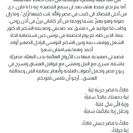
أما عم نجم، فقط هتف بعد ان سمع القصيدة: إيه دا يا مازن…دي
من أحلى القصائد الي كتبت في مصر والله…انت كتبتها ازّاي”، وما زال
صوته وهو يهتزّ عشقا ووجعا من أثر كلماتي يرنّ في أذن روحي،
وكانت لنا مواعيد في دمشق عند صديقي وصديقه الشاعر الدكتور
عماد الدين طه، ثم يوم احتضنته في تونس حين استضافه اتحاد
الشغل ووقفت بينه وبين الشاعر التونسي الراحل الصغير أولاد
أحمد وهما يتسامقان شعرا.
قصيدتي صعيدية، فيها بث الأرواح الهائمة بحب البهيّة، مصريّة
عاشقة، تسري مع النيل وتمشي مع قوافل العشاق وتسرح في
ربوع مصر وتحمل أصوات الغلابة وأنغام عمالقة الفن وعمالقة
العشق…..أرجو أن تلمس قلوبكم.
مَالِكْ يا مَصْر حزينَة لِيَهْ
لِيهْ دمعتك عالخدِّ سايلِةْ
وإيهْ اللِّي تبكي عَلِيَهْ
وحِمْل إيهْ عالِكْتفْ شايلِةْ
مَالِكْ يا مَصْر حبيبتي مَالِكْ
إيهْ جَرالِكْ