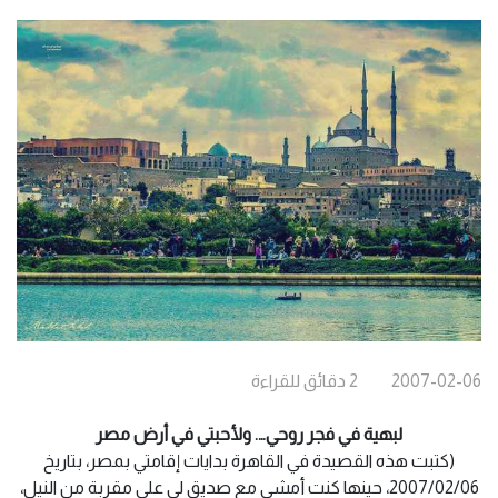
2007-02-06
2
دقائق
للقراءة
لبهية في فجر روحي…. ولأحبتي في أرض مصر
(كتبت هذه القصيدة في القاهرة بدايات إقامتي بمصر، بتاريخ
‏06‏/02‏/2007‏، حينها كنت أمشي مع صديق لي على مقربة من النيل،