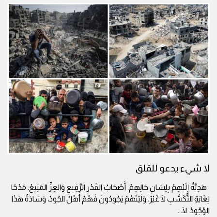
لا شيء يدعو للقلق
هَدِيَّةٌ إِلَيْهِمْ بِلِسَانِ حَالِهِمْ. أَصْحَابُ القَدْرِ الرَّفِيعِ وَالعِزِّ المَنِيعْ. مَدْحًا
لِغَايَةِ التَّكَسُّبِ لَا غَيْرْ. وَلَيْتَهُمْ يَجُودُونَ فَهُمْ أَهْلُ الجُودْ، وَسَادَةُ هَذَا
الوُجُودْ. لَا
...