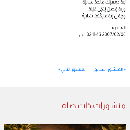
لِيهْ دمْعتِكْ عالخدِّ سايلِةْ
وإيهْ فِضلْ نِبْكِي عَلِيَهْ
وحِمْل إيهْ عالِكْتفْ شايلِةْ
القاهرة
«
المنشور السابق
المنشور التالي
»
منشورات ذات صلة