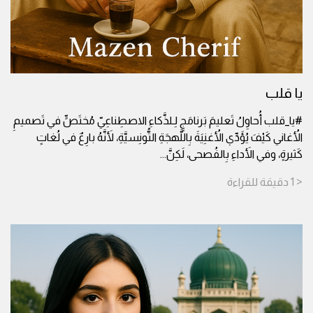
يا قلب
#يا_قلب أُحاوِلُ تَعليمَ بَرنامَجٍ لِـلذَّكاءِ الاصطِناعِيّ مُختَصٍّ في تَصميمِ
الأُغاني كَيْفَ يُؤَدِّي الأُغنِيَةَ بِاللَّهجَةِ التُّونِسيَّةِ، لأَنَّهُ بارِعٌ في لُغاتٍ
كَثيرةٍ، وفي الأَداءِ بِالفُصحى، لَكِنَّ
...
< 1
دقيقة
للقراءة