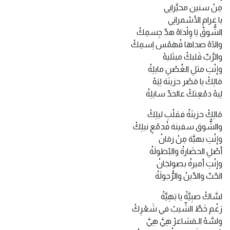
مِنْ سنين محيَّرانِي
يا غرامِ الأسْمرانِي
الشُّوقْ يَا وِلْداهْ هدِّ جِسمِكْ
والآهْ صداهَا فْهَمْس اِسمِكْ
والرَّبِّ قَلبكْ مبتَليهْ
وإنْتِ مثلِ الغُصْنِ مايلِةْ
مَالِكْ يا مَصْر حزينَة لِيَهْ
لِيهْ دمْعِتكْ عالخدِّ سايلِةْ
مَالِكْ حزينَةْ فقلْبِ ليلِكْ
والشُّوق سفينة فْدمْعِ نيلِكْ
وإنْتِ بهيَّة مِنْ زمَانْ
أصْلِ الحضَارةْ والبُطولَةْ
وإنْتِ أميرةْ بصولجَانْ
الحُبِّ والدِّينْ والرُّجولَةْ
لسَّاكْ صبِيَّةْ يا بَهِيَّةْ
رَغْم خَطِّ الشِّيبْ في شَعْرِكْ
ولسَّهْ الـمَشاعرْ هِيَّ هِيَّ