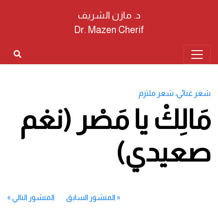
د. مازن الشريف
Dr. Mazen Cherif
شعر غنائي
،
شعر ملتزم
مَالِكْ يا مَصْر (نغم
صعيدي)
«
المنشور السابق
المنشور التالي
»