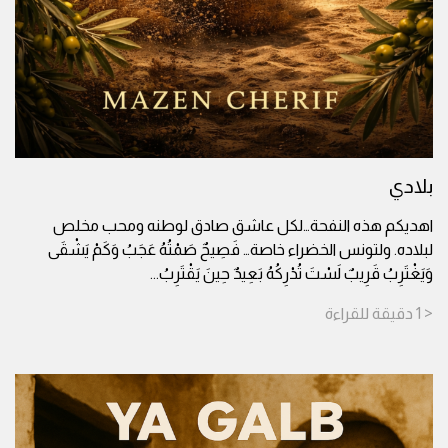
بلادي
اهديكم هذه النفحة…لكل عاشق صادق لوطنه ومحب مخلص
لبلاده. ولتونس الخضراء خاصة… فَصِيحٌ صَمْتُهُ عَجَبُ وَكَمْ يَشْقَى
وَيَغْتَرِبُ قَرِيبٌ لَسْتَ تُدْرِكُهُ بَعِيدٌ حِينَ يَقْتَرِبُ
...
< 1
دقيقة
للقراءة