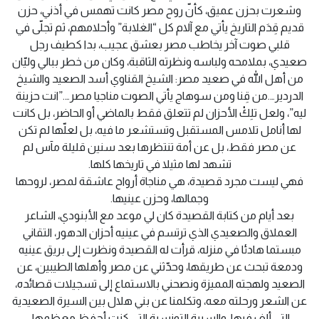
وشعرت بحزن عميق، كأنّ روح مصر كانت تهمس في أذني، حزن
قديم قِدَم التاريخ يأتي مع آلام كل “الغلابة” وأحلامهم، ثم تجلّى في
قلبي صوت آخر يخاطب مصر بعشق عجيب، بدا كطيف رجل
صعيدي، بملامحه ولباسه ونظرته الثاقبة، وكان من خطر ببالي وليّان
من أهل الله في صعيد مصر: الشيخ القناوي أسد الصعيد والشيخ
الدردير….من قِنا ومن سوهاج يأتي الصوت مناجيا مصر….”انت حزينة
ليه”، ولعل تلِكْ الأحزان لم تتعلق فقط بالماضي أو الحاضر، بل كانت
لها أنامل تلامس المستقبل وتستشعر ما فيه، بل لعلّها لم تكن
عن مصر فقط، بل عن أمة تنتظرها بعد سنين قليلة مآس لم
تشهد لها مثيلا في تاريخها كلها.
فهي ليست مجرد قصيدة، هي مناجاة أرواح عاشقة لمصر، لروحها
وجمالها، وحزن عينيها.
بعد أيام من كتابة القصيدة كان لي موعد مع الأبنودي، الشاعر
العملاق والصعيدي الذي ترتسم في عينيه أحزان الدهور، التقاني
مبستما هادئا في منزله، قرأت له القصيدة ونظرت إلى بريق عينيه
ودمعة تبحث عن طريقها، وحدّثني عن مصر وأهلها الطيبين، عن
الصعيد ولهجته المميزة ونصحني بالاستماع إلى تسجيلات قصائده،
عن الشعر ورحلته معه، وتكلمنا عن بني هلال بين السيرة الصعيدية
التي ألف فيها، والسيرة التونسية التي كنت أحفظ معظمها.