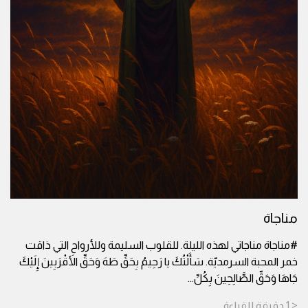
مناجاة
#مناجاة مناجاتي لهذه الليلة. للقلوب السليمة وللأرواح التي ذاقت
خمر المحبة السرمديّة. سَأَلْتُكَ يا رَحِيمُ بِحَقِّ طَهَ وَحَقِّ الأَقْرَبِينَ إِلَيْكَ
جَاهَا وَحَقِّ الصَّالِحِينَ بِكُلِّ
...
< 1
دقيقة
للقراءة