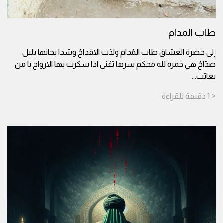
طاب المدام
إلى حضرة العشاق طاب المُدام ولذت الاقداحُ وشدا بحانها بلبل
صدّاحُ هي خمره لله محكم سرها تفنى اذا سكرت بها الارواح يا من
يعاتب
...
< 1
دقيقة
للقراءة