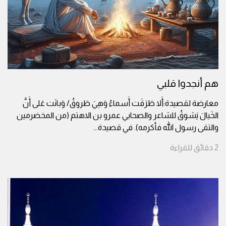
هم أنجدوا قلبي
معارضة لقصيدة:أَلا طَرَقَت أَسماءُ وَهِيَ طَروقُ/ وَبانَت عَلى أَنَّ
الخَيالَ يَشوقُ للشاعر والصحابي عمرو بن الاهتم (من المخضرمين
والتقى رسول الله فأكرمه). في قصيدة
...
2
دقائق
للقراءة