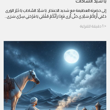
يا سيد السادات
إلى حضرته العظيمة مع شديد الاعتذار. يَا سَيِّدَ السّاداتِ يَا خَيْرَ الوَرى
دَعْنِي أُرَاكُمْ سَيِّدِي حَتَّى أَرَى فَإِذَا رَأَتْكُمْ مُقْلَتِي يَا فَرْحَتِي سِرِّي سَرَى
...
< 1
دقيقة
للقراءة