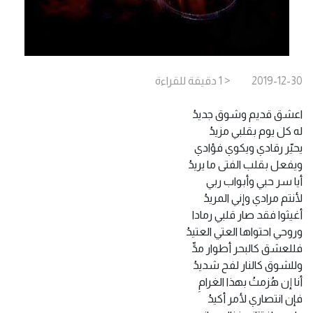
2019-12-30
< 1
دقيقة
للقراءة
اعشق قديم وشوق جديدُ
له كل يوم بقلبي مزيدُ
يحيّر رقادي ويكوي فؤادي
ويفعل بقلب الفتى ما يريدُ
أيا سر حبي وأبواب ربي
لأنتم مرادي وإني المريدُ
أغيثوا فقد صار قلبي رمادا
وروحي احتواها العتي العتيدُ
فللعشق كالبحر أطوار مدٍّ
وللشوق كالنار لفح شديدُ
أنا إن هُزمتُ بهذا الغرامِ
فإن انتصاري لأمر أكيدُ