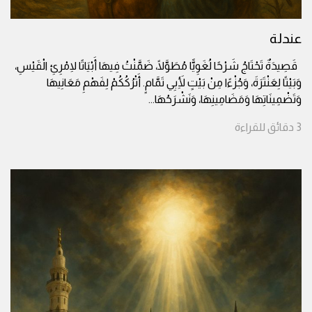
عندلة
قَصِيدَةٌ تَحْتَاجُ شَرْحًا لُغَوِيًّا مُطَوَّلًا، ضَمَّنْتُ فِيهَا أَبْيَاتًا لِامْرِئِ الْقَيْسِ،
وَبَيْتًا لِعَنْتَرَةَ، وَجُزْءًا مِنْ بَيْتٍ لِأَبِي تَمَّامٍ. أَتْرُكُكُمْ لِفَهْمِ مَعَانِيهَا
وَتَضْمِينَاتِهَا وَمَضَامِينِهَا، وَنَشْرَحُهَا
...
3
دقائق
للقراءة