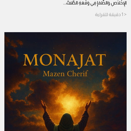
الإِخْلَاصِ وَالظَّمَإِ فِي وَقْعَةِ الطَّفِّ،
...
< 1
دقيقة
للقراءة