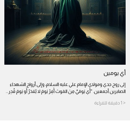
أي يومين
إلى روح جدي ومولاي الإمام علي عليه السلام، وإلى أرواح الشهداء
الصابرين أجمعين. “أَي يَومَيَّ مِنَ المَوتَ أَفِرْ يَومَ لا يُقدَرُ أَو يَومَ قُدِر
...
< 1
دقيقة
للقراءة