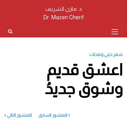
د. مازن الشريف
Dr. Mazen Cherif
شعر ديني ونفحات
اعشق قديم
وشوق جديدُ
«
المنشور السابق
المنشور التالي
»