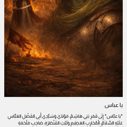
يا عباس
*يا عبّاس* إِلَى قَمَرِ بَنِي هَاشِمْ، مَوْلَايَ وَسَيِّدِي أَبِي الفَضْلِ العَبَّاسِ
عَلَيْهِ السَّلَامُ، الْمُحَارِبِ العَظِيمِ وَلَيْثِ القَنْطَرَةِ، صَاحِبِ مَلْحَمَةِ