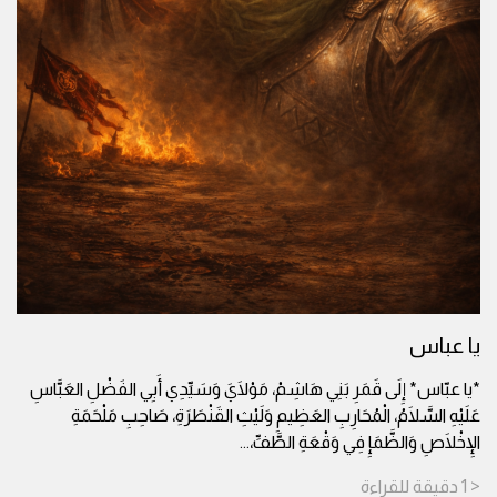
يا عباس
*يا عبّاس* إِلَى قَمَرِ بَنِي هَاشِمْ، مَوْلَايَ وَسَيِّدِي أَبِي الفَضْلِ العَبَّاسِ
عَلَيْهِ السَّلَامُ، الْمُحَارِبِ العَظِيمِ وَلَيْثِ القَنْطَرَةِ، صَاحِبِ مَلْحَمَةِ
الإِخْلَاصِ وَالظَّمَإِ فِي وَقْعَةِ الطَّفِّ،
...
< 1
دقيقة
للقراءة