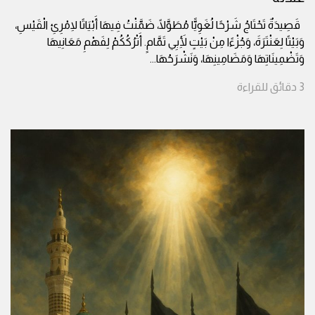
قَصِيدَةٌ تَحْتَاجُ شَرْحًا لُغَوِيًّا مُطَوَّلًا، ضَمَّنْتُ فِيهَا أَبْيَاتًا لِامْرِئِ الْقَيْسِ،
وَبَيْتًا لِعَنْتَرَةَ، وَجُزْءًا مِنْ بَيْتٍ لِأَبِي تَمَّامٍ. أَتْرُكُكُمْ لِفَهْمِ مَعَانِيهَا
وَتَضْمِينَاتِهَا وَمَضَامِينِهَا، وَنَشْرَحُهَا
...
3
دقائق
للقراءة