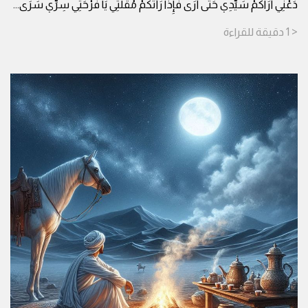
دَعْنِي أُرَاكُمْ سَيِّدِي حَتَّى أَرَى فَإِذَا رَأَتْكُمْ مُقْلَتِي يَا فَرْحَتِي سِرِّي سَرَى
...
< 1
دقيقة
للقراءة