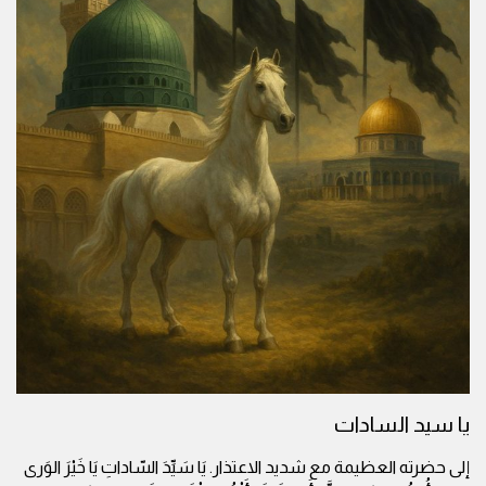
يا سيد السادات
إلى حضرته العظيمة مع شديد الاعتذار. يَا سَيِّدَ السّاداتِ يَا خَيْرَ الوَرى