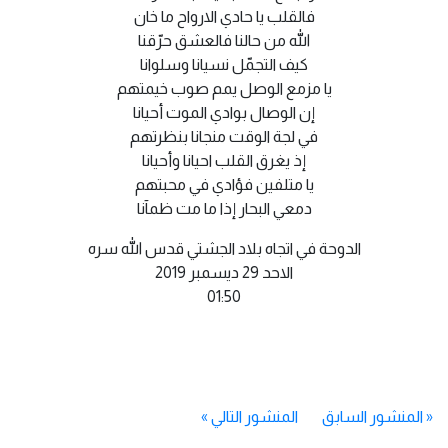
فالقلب يا حادي الارواح ما خان
الله من حالنا فالعشق حرّقنا
كيف التجمّل نسيانا وسلوانا
يا مزمع الوصل يمم صوب خيمتهم
إن الوصال بوادي الموت أحيانا
في لجة الوقت منجانا بنظرتهم
إذ يغرق القلب احيانا وأحيانا
يا متلفين فؤادي في محبتهم
دمعي البحار إذا ما مت ظمآنا
الدوحة في اتجاه بلاد الجشتي قدس الله سره
الاحد 29 ديسمبر 2019
01:50
«
المنشور السابق
المنشور التالي
»