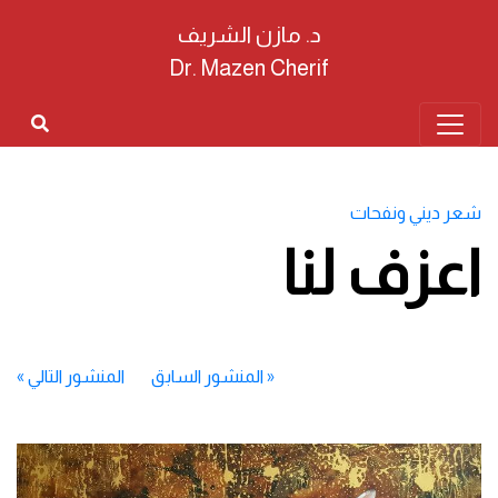
د. مازن الشريف
Dr. Mazen Cherif
شعر ديني ونفحات
اعزف لنا
«
المنشور السابق
المنشور التالي
»