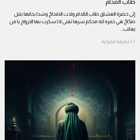
طاب المدام
إلى حضرة العشاق طاب المُدام ولذت الاقداحُ وشدا بحانها بلبل
صدّاحُ هي خمره لله محكم سرها تفنى اذا سكرت بها الارواح يا من
يعاتب
...
< 1
دقيقة
للقراءة