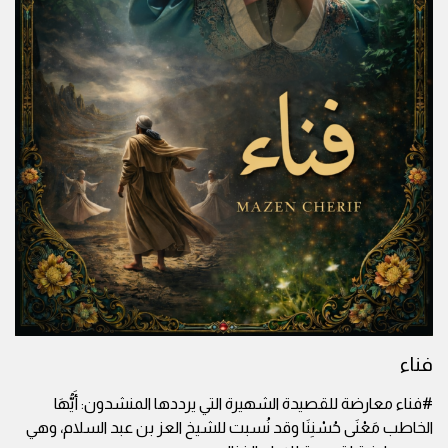
فناء
#فناء معارضة للقصيدة الشهيرة التي يرددها المنشدون: أَيُّهَا
الخاطب مَعْنَى حُسْنِنَا وقد نُسبت للشيخ العز بن عبد السلام، وهي