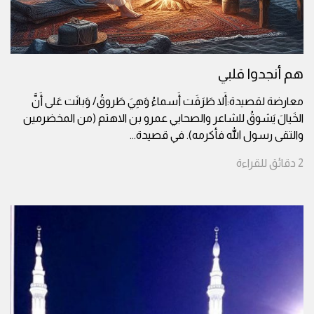
هم أنجدوا قلبي
معارضة لقصيدة:أَلا طَرَقَت أَسماءُ وَهِيَ طَروقُ/ وَبانَت عَلى أَنَّ
الخَيالَ يَشوقُ للشاعر والصحابي عمرو بن الاهتم (من المخضرمين
والتقى رسول الله فأكرمه). في قصيدة
...
2
دقائق
للقراءة