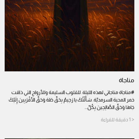
مناجاة
#مناجاة مناجاتي لهذه الليلة. للقلوب السليمة وللأرواح التي ذاقت
خمر المحبة السرمديّة. سَأَلْتُكَ يا رَحِيمُ بِحَقِّ طَهَ وَحَقِّ الأَقْرَبِينَ إِلَيْكَ
جَاهَا وَحَقِّ الصَّالِحِينَ بِكُلِّ
...
< 1
دقيقة
للقراءة