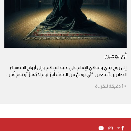
أي يومين
إلى روح جدي ومولاي الإمام علي عليه السلام، وإلى أرواح الشهداء
الصابرين أجمعين. “أَي يَومَيَّ مِنَ المَوتَ أَفِرْ يَومَ لا يُقدَرُ أَو يَومَ قُدِر
...
< 1
دقيقة
للقراءة