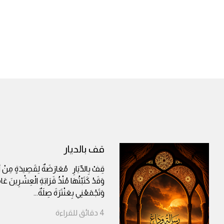
قف بالديار
قِفْ بِالدِّيَارِ مُعَارَضَةٌ لِقَصِيدَةٍ مِنْ أَرْ
وَقَدْ كَتَبْتُهَا مُنْذُ قَرَابَةِ الْعِشْرِينَ عَامً
وَتَجْمَعُنِي بِعَنْتَرَةَ صِلَةٌ
...
4
دقائق
للقراءة