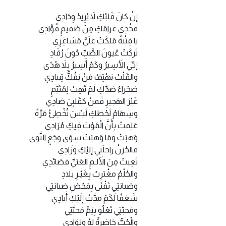
إنْ كانَ قَلبُكِ لاَ يُرِيدُ وِدَادِي
فخُذِي غرامَكِ مِنْ صَميمِ فُؤَادِي
يا فِتْنةً مَلكَتْ علَيَّ مَشاعِرِي
تَركَتْ عُيونَ الصَّبِّ دُونَ رُقَادِ
إنـِّي الأَسِيرُ وكَمْ أَسِيرُ بِلاَ هُدًى
والقَلْبُ يَهْتِفُ مَنْ يَفُكُّ قِيادِي
صَحْراءُ صَدِّكِ لَمْ تَهِبْ لِمُتَيَّمٍ
غَيْرَ الهَجيرِ فَمنْ كقَلبِيَ صَادِي
وسِهَامُ لَحْظكِ لَيـْسَ تُخْطِئُ مَرَّةً
عَلِمتْ بِأَنَّ الْمَوْتَ فِيكِ مُرَادِي
وَهبَتْ ومَا وَهبَتْ سِوَى وجَعِ النَّوى
فالحُزنُ راحلَتِي إليْكِ وزَادِي
تَعِبتْ مِنَ الأَلـمِ العَتيِّ قصَائدِي
والحُلْمُ مغْترِبٌ بِغَيْـرِ بلادِ
وصَبابَتِي تَفْنَى بِمَحْضِ صَبابَتِي
شَغفًا لَكَمْ مدَّتْ إلَيْكِ أَيادِي
ومَحبَّتِي تَعْلُو بِيَمِّ مَحبَّتِي
والْحُبُّ حَاضِرةٌ لهُ وبَوَادِي