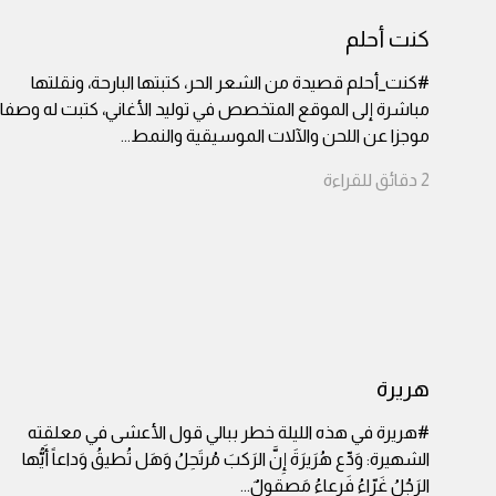
كنت أحلم
#كنت_أحلم قصيدة من الشعر الحر، كتبتها البارحة، ونقلتها
مباشرة إلى الموقع المتخصص في توليد الأغاني، كتبت له وصفا
موجزا عن اللحن والآلات الموسيقية والنمط
...
2
دقائق
للقراءة
هريرة
#هريرة في هذه الليلة خطر ببالي قول الأعشى في معلقته
الشهيرة: وَدِّع هُرَيرَةَ إِنَّ الرَكبَ مُرتَحِلُ وَهَل تُطيقُ وَداعاً أَيُّها
الرَجُلُ غَرّاءُ فَرعاءُ مَصقولٌ
...