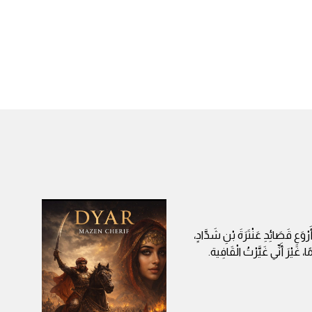
وَعِ قَصَائِدِ عَنْتَرَةَ بْنِ شَدَّادٍ،
ا، غَيْرَ أَنِّي غَيَّرْتُ الْقَافِية.