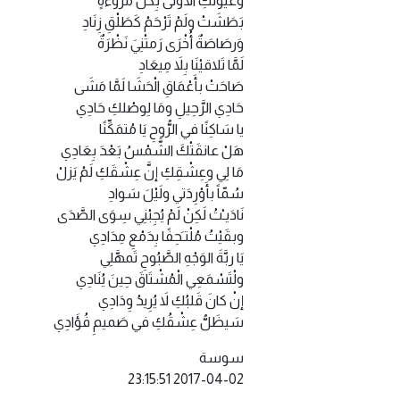
وعُيونُكِ الأَوْلَى بِكُلِّ مُروءَةٍ
بَطَشَتْ ولَمْ تَرْحَمْ كَطَلْقِ زِنَادِ
وَرصَاصَةٌ أُخْرَى رَمتْنِيَ نَظْرَةٌ
لَمَّا تَلاقيْنَا بِلاَ مِيعَادِ
صَاحَتْ بأَعْمَاقِ الْحَشَا لَمَّا مَشَى
حَادِي الرَّحِيلِ ومَا لِوصْلكِ حَادِي
يا سَاكِنًا في الرُّوحِ يَا مُتمَكِّنًا
هَلْ عانقَتْكَ الشَّمْسُ بَعْدَ بِعَادِي
مَا لِي وعِشْقِكِ إنَّ عِشْقَكِ لَمْ يَزلْ
سُمّاً بأَوْرِدَتي ولَيْلَ سَوادِ
نَادَيـْتُ لَكِنْ لَمْ يُجِبْنِي سِوَى الصَّدَى
وبقَيْتُ مُلْتـَحِفًا بِدَمْعِ مِدَادِي
يَا ربَّةَ الوَجْهِ الصَّبُوحِ تَمهَّلِي
ولْتَسْمَعِي الْمُشْتَاقَ حِينَ يُنَادِي
إنْ كانَ قَلبُكِ لاَ يُرِيدُ وِدَادِي
سَيظَلُّ عِشْقُكِ في صَميمِ فُؤَادِي
سوسة