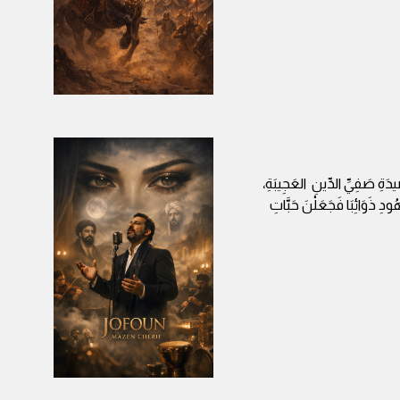
ِ صَفِيِّ الدِّينِ العَجِيبَةِ،
ودِ ذَوَائِبَا فَجَعَلْنَ حَبَّاتِ