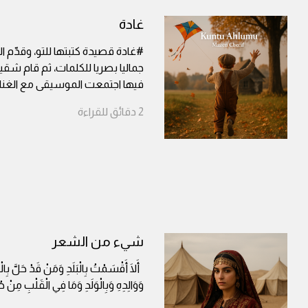
غادة
#غادة قصيدة كتبتها للتو، وقدّم ا
جماليا بصريا للكلمات، ثم قام شقيق 
فيها اجتمعت الموسيقى مع الغنا
2
دقائق
للقراءة
شيء من الشعر
أَلَا أَقْسَمْتُ بِالْبَلَدِ وَمَنْ قَدْ حَلَّ بِالْبَ
وَوَالِدِهِ وَبِالْوَلَدِ وَمَا فِي الْقَلْبِ مِنْ