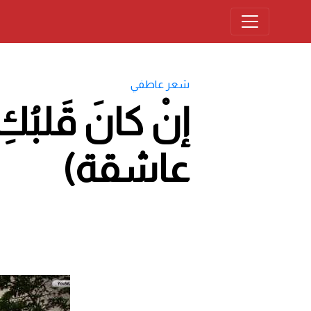
شعر عاطفي
إنْ كانَ قَلبُك
عاشقة)