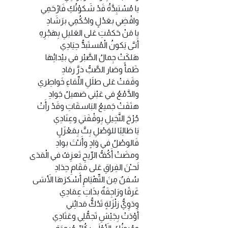
يا مُسْتبِدَّةُ قَدْ شَكوْتُكِ فَارْحَمِي
واقْضِي بعَدْلٍ واحْكُمِي برَشَادِ
يا مَنْ حَكمْتِ عَلى العَليلِ بِهَجْرِهِ
أَنـَّى يَكونُ الْمُستَبدُّ حِيَادِي
هَلكَتْ جِمالُ الصَّبْر في بيْدائِهَا
ظَمأً وصَار الصَّبُّ ذرَّ رمَادِ
وقَفتْ عَلى طلَلِ اللِّقاءِ خَواطِري
والدَّمْعُ في عَيْني صَهيلُ جَوادِ
هتَفَتْ جَميعُ البَاسقَاتِ وقَدْ رأَتْ
جُرْحَ النَّخِيلِ بِوقْفَتي وعِنَادِي
يَا طَالِبًا للوَصْلِ بِتَّ بِمَعْزَلٍ
فَالوصْلُ في وَادٍ وأَنـْتَ بوادِ
ومضَتْ أَكُفُّ الرِّيحِ تَعزِفُ في الْمَدَى
لَحـْنَ الفِراقِ عَلى مَقَامِ حِدَادِ
سُفنٌ مِنَ التِّهْيَامِ أَسْكرَهَا الأَسَى
غَرقًا ورَاجِفَةٌ بذَاتِ عِمَادِي
ودَوِيُّ زلْزَلةٍ تَدُكُّ مَدائِني
أَوْدَتْ بِجَيْشِ تَجمُّلِي وعَتَادِي