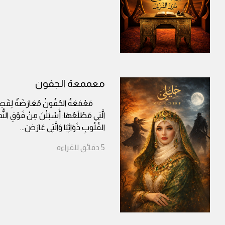
معممعة الجفون
مَعْمَعَةُ الجُفُونْ مُعَارَضَةٌ لِقَصِيدَة
الَّتِي مَطْلَعُهَا: أَسْبَلْنَ مِنْ فَوْقِ النُّهُ
القُلُوبِ ذَوَائِبَا وَالَّتِي عَارَضَ
...
5
دقائق
للقراءة