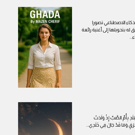
لذكاء الاصطناعي تصورا
له بتحويلها إلى أغنية رائعة
ء
...
لَدِ بِأُمِّ الصَّبِّ إِذْ وَلَدَتْ
 حُرَقٍ وَمَا قَدْ جَالَ فِي خَلَدِي
...