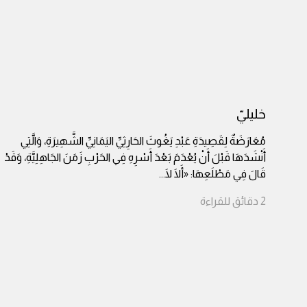
خليليّ
مُعَارَضَةٌ لِقَصِيدَةِ عَبْدِ يَغُوثَ الحَارِثِيِّ اليَمَانِيِّ الشَّهِيرَةِ، وَالَّتِي
أَنْشَدَهَا قَبْلَ أَنْ يُعْدَمَ بَعْدَ أَسْرِهِ فِي الحَرْبِ زَمَنَ الجَاهِلِيَّةِ، وَقَدْ
قَالَ فِي مَطْلَعِهَا: «أَلَا لَا
...
2
دقائق
للقراءة