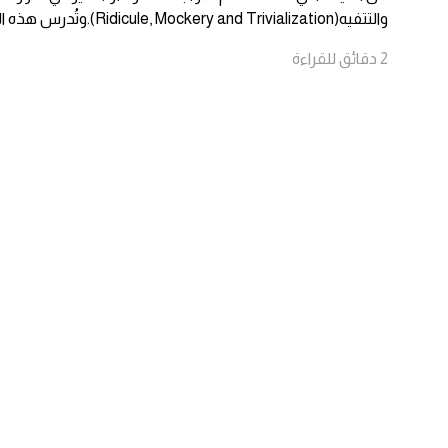
والتتفيه(Ridicule, Mockery and Trivialization).وتُدرس هذه الآليات
2
دقائق
للقراءة