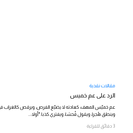
مقالات نقدية
الرد على عم خميس
عم خميّس المهف، كعادته لا يضيّع الفرص، ويرقص كالغراب في
وينطق هُجرا، ويقول فُحشا، ويفتري كذبا.*أولا:
...
3
دقائق
للقراءة