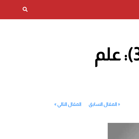
موسوعة البرهان، الجزء الأول (34): علم
«
المقال السابق
المقال التالي
»