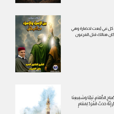
ّ كل نبي يُبعث لحضارة وهي
كان هنالك قتل الفرعون
بَاحِ الظَّلَامِ، نَبِيِّنَا وَشَفِيعِنَا
ُ.إِنَّهُ حَدَثٌ مُفْرَدٌ لِمَقَامٍ