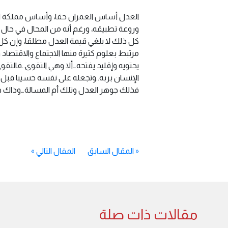
العدل أساس العمران حقا، وأساس مملكة الر
وروعة تطبيقه، ورغم أنه من المحال في حال كح
كل ذلك لا يلغي قيمة العدل مطلقا، وإن كل
مرتبط بعلوم كثيرة منها الاجتماع والاقتصا
يحتويه وإقليد يفتحه…ألا وهي التقوى..فالتق
الإنسان بربه..وتجعله على نفسه حسيبا قب
فذلك جوهر العدل وتلك أم المسالة…وذاك خير الزاد إلى يوم الم
«
المقال السابق
المقال التالي
»
مقالات ذات صلة