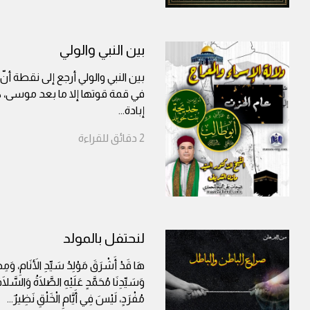
بين النبي والولي
بين النبي والولي أرجع إلى نقطة أن
في قمة قوتها إلا ما بعد موسى، 
إبادة
...
2
دقائق
للقراءة
لنحتفل بالمولد
هَا قَدْ أَشْرَقَ مَوْلِدُ سَيِّدِ الأَنَامِ، وَمِصْ
وَسَيِّدِنَا مُحَمَّدٍ عَلَيْهِ الصَّلَاةُ وَالسَّلَام
مُفْرَدٍ، لَيْسَ فِي أَيَّامِ الْخَلْقِ نَظِيرٌ
...