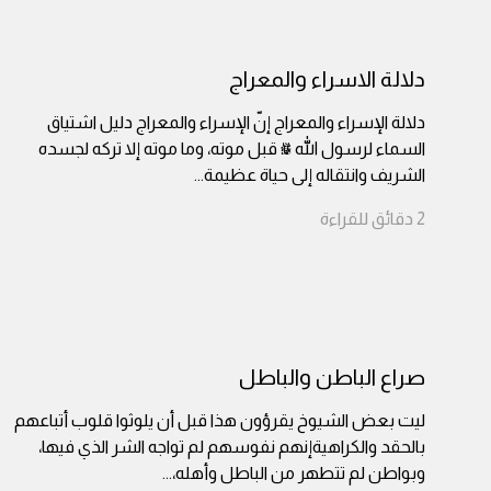
دلالة الاسراء والمعراج
دلالة الإسراء والمعراج إنّ الإسراء والمعراج دليل اشتياق
السماء لرسول الله ﷺ قبل موته، وما موته إلا تركه لجسده
الشريف وانتقاله إلى حياة عظيمة
...
2
دقائق
للقراءة
صراع الباطن والباطل
ليت بعض الشيوخ يقرؤون هذا قبل أن يلوثوا قلوب أتباعهم
بالحقد والكراهيةإنهم نفوسهم لم تواجه الشر الذي فيها،
وبواطن لم تتطهر من الباطل وأهله،
...