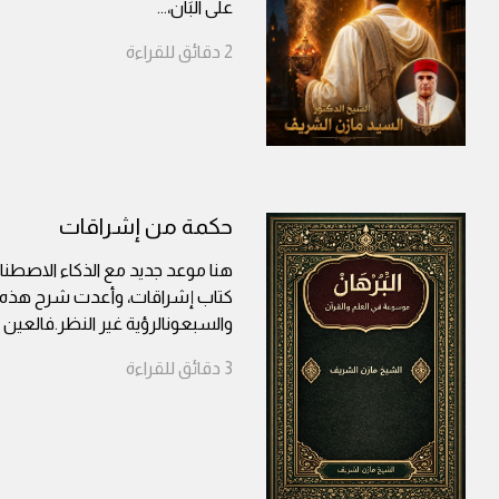
على البَانْ،
...
2
دقائق
للقراءة
حكمة من إشراقات
هنا موعد جديد مع الذكاء الاصطناعي
كتاب إشراقات، وأعدت شرح هذه ال
والسبعونالرؤية غير النظر.فالعين 
3
دقائق
للقراءة