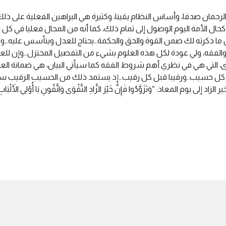
حمان صدقا، وأساس النظام يقينا، وكثيرة هي البراهين الفعلية على ذل
ال الأمة اليوم الوصول إلى تمام ذلك، كما أنه من المحال فعليا في كل ت
 ما ذكرته لك ضمن القوة والحق والحكمة…يحتاج للعدل ويتأسس عليه…و
د والفقه، ولي عودة لكل هذه العلوم بشيء من التفصيل المختزل…وإن لل
وى، التي هي في نظري أهم شروط الفقه كما سيأتي البيان، هي ضمانة الع
ل كل حسيب..ورقيبا قبل كل رقيب…إذ يستمد ذلك من الحسيب الرقيب سبح
عاد: “وَتَزَوَّدُوا فَإِنَّ خَيْرَ الزَّادِ التَّقْوَى وَاتَّقُونِ يَا أُوْلِي الأَلْبَابِ﴿197