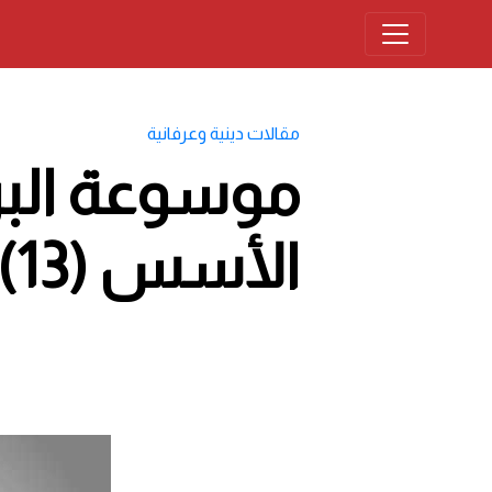
مقالات دينية وعرفانية
الأسس (13) العدل (3)