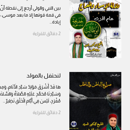
بين النبي والولي أرجع إلى نقطة أن
في قمة قوتها إلا ما بعد موسى، 
إبادة
...
2
دقائق
للقراءة
لنحتفل بالمولد
هَا قَدْ أَشْرَقَ مَوْلِدُ سَيِّدِ الأَنَامِ، وَمِصْ
وَسَيِّدِنَا مُحَمَّدٍ عَلَيْهِ الصَّلَاةُ وَالسَّلَام
مُفْرَدٍ، لَيْسَ فِي أَيَّامِ الْخَلْقِ نَظِيرٌ
...
2
دقائق
للقراءة