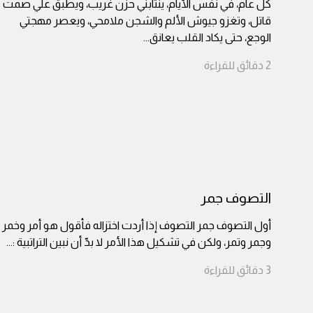
كل عام، في نفس الأيام، ينتابني حزن غريب، ويطبق علي صمت
قاتل، وتغزو جيوش الألم والشجن ملامحي، ويعصر مهجتي
الوجع، حتى يكاد القلب يعانق
...
2
دقائق
للقراءة
التصوف جمر
أول التصوف جمر التصوف إذا أردت اختزاله فأقول هو أمر وخمر
وجمر وتمر، ولكن في تشكيل هذا الأمر لا بدّ أن نبين التراتبية :
...
3
دقائق
للقراءة