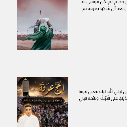
ن محرم، لم يكن موسى قد
ل بعد أن شكوا بغرقه ثم
 ليالي الله، ليلة تتغنى فيها
على الأَيْكْ، ونَائِحة البانِ