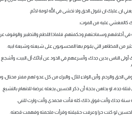
ي ان عليك ان تقول الحق ولا تخشى في الله لومة لائم.
اك كالمغشي عليه من الموت.
ت في أخلاقهم وسماحتهم وحكمتهم، فلماذا اللطم والتطبير والوقوف عن 
لكثير من المظاهر التي يقوم بها المحسوبون على شيعته وشيعة ابيه.
أولى الناس بدين جدك، وأسرعهم في الذود عن آبائك آل البيت، وأشجع الن
 وفي الحق والرحم. وأين الولاء للآل، والبراء من كل عدو لهم مفتر محتال،
 قتلة جده، او يداهن بحجة أن ذكر الحسين يجعله عرضة للاتهام بالتشيع.
ة سنة جدك وأنت فوق ذلك كله فأنت محمدي وأنت وارث للنبي.
ب الحسين لو كنت حرا وعرفت حقيقته وقرأت ملحمته وفهمت قصته.