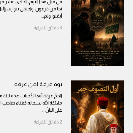
في مثل هذا اليوم، الحادي عشر م
نجا من فرعون، واحتفى بنو إسرائي
أيقنوا.ولم
...
3
دقائق
للقراءة
يوم عرفة لمن عرفه
الحجّ عرفة أيها الأحباب هذه ليلة من
ملائكة الله سبحانه كغناء صاحب الأيْكِ 
على البَانْ،
...
2
دقائق
للقراءة