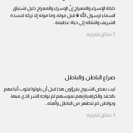
دلالة الإسراء والمعراج إنّ الإسراء والمعراج دليل اشتياق
السماء لرسول الله ﷺ قبل موته، وما موته إلا تركه لجسده
الشريف وانتقاله إلى حياة عظيمة
...
2
دقائق
للقراءة
صراع الباطن والباطل
ليت بعض الشيوخ يقرؤون هذا قبل أن يلوثوا قلوب أتباعهم
بالحقد والكراهيةإنهم نفوسهم لم تواجه الشر الذي فيها،
وبواطن لم تتطهر من الباطل وأهله،
...
3
دقائق
للقراءة