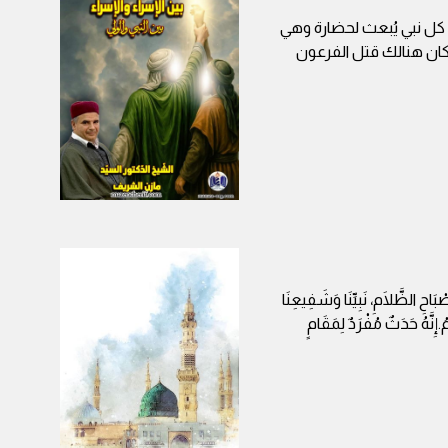
ّ كل نبي يُبعث لحضارة وهي
كان هنالك قتل الفرعون
بَاحِ الظَّلَامِ، نَبِيِّنَا وَشَفِيعِنَا
ُ.إِنَّهُ حَدَثٌ مُفْرَدٌ لِمَقَامٍ