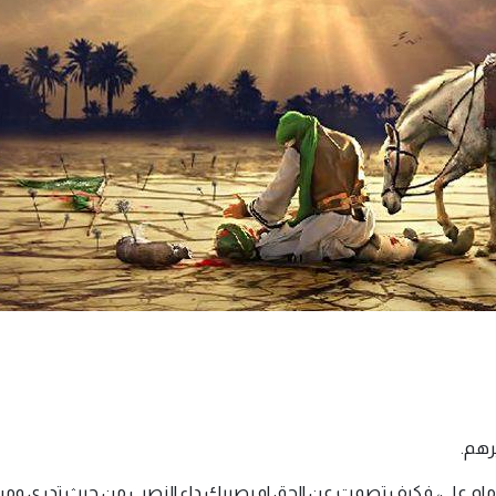
رهم.
إمام علي، فكيف تصمت عن الحق او يصيبك داء النصب من حيث تدري ومن 