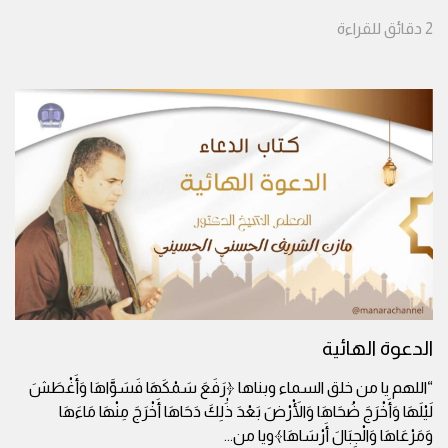
2
دقائق
للقراءة
الدعوة الهائية
“اللهم يا من خلق السماء وبناها ﴿رَفَعَ سَمْكَهَا فَسَوَّاهَا وَأَغْطَشَ
لَيْلَهَا وَأَخْرَجَ ضُحَاهَا وَالْأَرْضَ بَعْدَ ذَٰلِكَ دَحَاهَا أَخْرَجَ مِنْهَا مَاءَهَا
وَمَرْعَاهَا وَالْجِبَالَ أَرْسَاهَا﴾ويا من
...