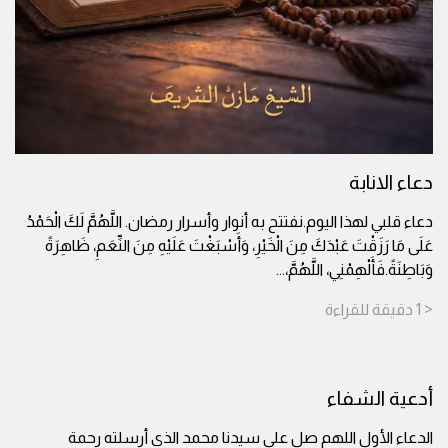
دعاء الانابة
دعاء قلبي لهذا اليوم.نفتتح به أنوار وأسرار رمضان. اللَّهُمَّ لَكَ الْحَمْدُ
عَلَى مَا رَزَقْتَ عَبْدَكَ مِنَ الْخَيْرِ، وَأَسْبَغْتَ عَلَيْهِ مِنَ النِّعَمِ، ظَاهِرَةً
وَبَاطِنَةً.فَأَلْهِمْنِي، اللَّهُمَّ،
...
< 1
دقيقة
للقراءة
أدعية الشفاء
الدعاء الأول اللهم صل على سيدنا محمد الذي أرسلته رحمة