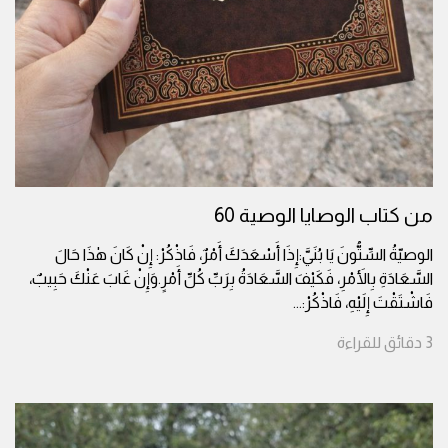
من كتاب الوصايا الوصية 60
الوصيّةُ السِّتُّونَ يَا بُنَيَّ:إِذَا أَسْعَدَكَ أَمْرٌ، فَاذْكُرْ: إِنْ كَانَ هٰذَا حَالَ
السَّعَادَةِ بِالأَمْرِ، فَكَيْفَ السَّعَادَةُ بِرَبِّ كُلِّ أَمْرٍ.وَإِنْ غَابَ عَنْكَ حَبِيبٌ،
فَاشْتَقْتَ إِلَيْهِ، فَاذْكُرْ:
...
3
دقائق
للقراءة