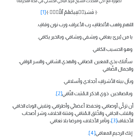
(صورة مع أخي المحدث الشيخ فريد الباجي الحسني في مكة المكرمة)
﴿ فَسَیَكۡفِیكَهُمُ ٱللَّهُۚ ﴾
[1]
اللهم واهب الألطافِ، رب الأعراف، ورب نون وقافِ.
يا من يُبرئ يعافي، ويشفي ويشافي، وبالخير يكافي.
وهو الحسيب الكافي.
سألتك بذي المعين الصافي، والهدي الشافي، والسر الوافي،
والجمال الضّافي.
وبآل بيته الأشرافِ، أجدادي وأسلافي.
وبالصالحين ذوي الذكر الـمُثبت النّافي
[2]
.
أن تزكّي أوصافي، وتحفظ أعضائي وأطرافي، وتقيني الوباء الخافي،
والقلب الجافي، والخُلق الـمُنافي، وفتنة الخلاف، وشر أصحاب
الأحقاف
[3]
، وتآمر الأحلاف، ومرضا بلا تعافي.
إنك الرحيم المعافي
[4]
.