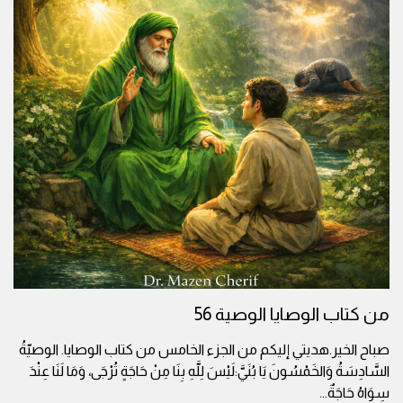
من كتاب الوصايا الوصية 56
صباح الخير.هديتي إليكم من الجزء الخامس من كتاب الوصايا. الوصيّةُ
السَّادِسَةُ وَالخَمْسُونَ يَا بُنَيَّ:لَيْسَ لِلَّهِ بِنَا مِنْ حَاجَةٍ تُرْجَى، وَمَا لَنَا عِنْدَ
سِوَاهُ حَاجَةٌ
...