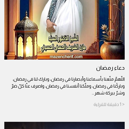
دعاء رمضان
اللّهمّ متّعنا بأسماعنا وأبصارنا في رمضان، وبارك لنا في رمضان،
وباركْنا في رمضان، وملّكنا أنفسنا في رمضان، واصرف عنّا كلّ ضرّ
وشرّ ببركة شهر
...
< 1
دقيقة
للقراءة