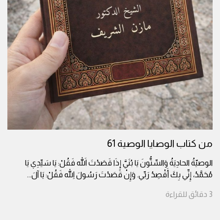
من كتاب الوصايا الوصية 61
الوصيّةُ الحادِيَةُ وَالسِّتُّونَ يَا بُنَيَّ إِذَا قَصَدْتَ اللهَ فَقُلْ: يَا سَيِّدِي يَا
مُحَمَّدُ، إِنِّي بِكَ أَقْصِدُ رَبِّي. وَإِنْ قَصَدْتَ رَسُولَ اللهِ فَقُلْ: يَا آلَ
...
3
دقائق
للقراءة