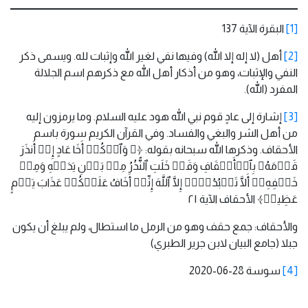
[1]
البقرة الآية 137
[2]
أهل (لا إله إلا الله) وفيها نفي لغير الله وإثبات لله. ويسمى ذكر
النفي والإثبات، وهو من أذكار أهل الله مع ذكرهم اسم الجلالة
المفرد (الله).
[3]
إشارة إلى عادٍ قوم نبي الله هود عليه السلام. وما يرمزون إليه
من أهل الشر والبغي والفساد. وفي القرآن الكريم سورة باسم
الأحقاف. وذكرها الله سبحانه بقوله: ﴿۞ وَٱذۡكُرۡ أَخَا عَادٍ إِذۡ أَنذَرَ
قَوۡمَهُۥ بِٱلۡأَحۡقَافِ وَقَدۡ خَلَتِ ٱلنُّذُرُ مِنۢ بَیۡنِ یَدَیۡهِ وَمِنۡ
خَلۡفِهِۦۤ أَلَّا تَعۡبُدُوۤا۟ إِلَّا ٱللَّهَ إِنِّیۤ أَخَافُ عَلَیۡكُمۡ عَذَابَ یَوۡمٍ
عَظِیمࣲ﴾ الأحقاف الآية ٢١
والأحقاف: جمع حقف وهو من الرمل ما استطال، ولم يبلغ أن يكون
جبلا (جامع البيان لابن جرير الطبري)
[4]
سوسة 28-06-2020