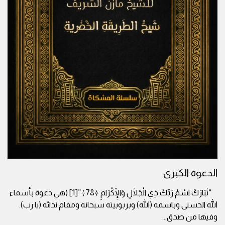
الدعوة الكبرى
“تَبَارَكَ اسْمُ رَبِّكَ ذِي الْجَلَالِ وَالْإِكْرَامِ ﴿78﴾”[1] (هي دعوة بأسماء
الله الحسنى وباسمه (الله) وبربوبيته سبحانه ومقام ندائه (يا رب).
وفيها من صدق
...