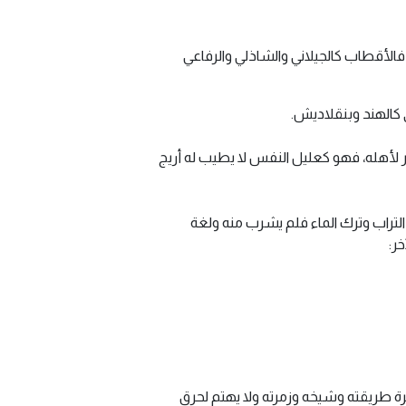
الأقطاب كالجيلاني والشاذلي والرفاعي
 كالهند وبنقلاديش.
لأهله، فهو كعليل النفس لا يطيب له أريج
لتراب وترك الماء فلم يشرب منه ولغة
ر:
ائرة طريقته وشيخه وزمرته ولا يهتم لحرق