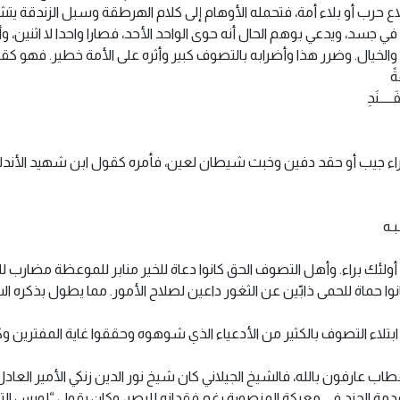
لاع حرب أو بلاء أمة، فتحمله الأوهام إلى كلام الهرطقة وسبل الزندقة يت
 جسد، ويدعي بوهم الحال أنه حوى الواحد الأحد، فصارا واحدا لا اثنين، وأنه
يال. وضرر هذا وأضرابه بالتصوف كبير وأثره على الأمة خطير. فهو كق
ةً
ـــــنَدِ
 ثراء جيب أو حقد دفين وخبث شيطان لعين، فأمره كقول ابن شهيد الأندل
ـبـه
لئك براء. وأهل التصوف الحق كانوا دعاة للخير منابر للموعظة مضارب ل
ا حماة للحمى ذابّين عن الثغور داعين لصلاح الأمور. مما يطول بذكره السي
 ابتلاء التصوف بالكثير من الأدعياء الذي شوهوه وحققوا غاية المفترين 
اب عارفون بالله، فالشيخ الجيلاني كان شيخ نور الدين زنكي الأمير العاد
قدمة الجند في معركة المنصورة رغم فقدانه للبصر، وكان يقول “لويس التا