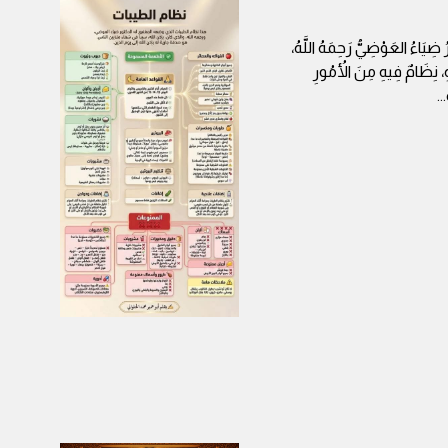
 ضِيَاءُ العَوْضِيُّ رَحِمَهُ اللَّهُ،
هِ، نِظَامٌ فِيهِ مِنَ الأُمُورِ
...