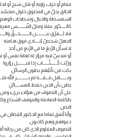
مقام أو خراب زاوية أو قتل شيخ أو اند
الخالق يحلّ في المخلوق حلول متجسّد في
السفسطة والخبال وشطحات الوهم والخ
كالــــــثـّور عقلا ومثلُ التّيـــــــــس معرف
فلا يُــــفرّق بيـــــــــــن الــــــــــحـــقّ والـــــفَ
الجهلُ شخصٌ يُنـــــادي فوق هـامته
لا تسأل الرّبعَ ما في الرّبع من أحدِ
أو مندسّ فيه مزوّر له لغاية نفس أو
ورُبّت كُـــــــتّـــــــاب إذا قيـــــــــل زوّروا
بكت من تأنيّهم بطون الرسائلِ
ونــــــــاقلِ فـــقــــه لم يـــــــــــــر الله قلــ
يظن بأن الدين حفظ المســـــائلِ
على أن التصوف من هؤلاء بريء ومن أو
بالكلمة الصادقة والموقف الشجاع وكانو
النص.
وأنا أتفق تماما مع الدكتور القطان في
دعواهم وهم كاذبون.
التصوف المقاوم الذي كان من رجاله أقط
الصليبيين، والإمام الشاذلي كان في م