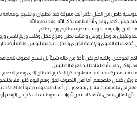
نوسية خاض من الجبل الأخر ألف معركة ضد الطليان، والشيخ بوعمامة ش
يش كامل وقال: أنا أقاتلهم بذكر الله. وقد نصره الله.
د الحق والموقف الواجب لنصرة مظلوم وردع ظالم.
ا وتقبيل يد وهزّ رؤوس وامتلاء بطن وفراغ عقل وقلب وزيغ نفس وروح
 جُمعت له الفتوى والإمامة الكبرى وأدخل التيجانية لتونس ولكنه أيضا ك
لحاكم الموحدي، ولكنه لم تكن تأخذ من ماله شيئأ بل تنسج الصوف للمجاهد
 ولكن كانت أيضا قلاعا لرد الغزاة الصليبيين.
نفسه، حركة نقد لابد منها، وشكرا للدكتور القطان الذي وضع الاصبع عل
يّن ضلال منهجهم، أما اهل التصوف الحق وهم اليوم كثير، فلا يختلفون مع
هم في قلوبهم حرقة بل يجمعون أن أعداء التصوف درعوا أولئك الأدعياء، أ
ت آن لها ان تنتهي، لأنها كانت من أبواب سقوط شباب كثر في الوهم أو ال