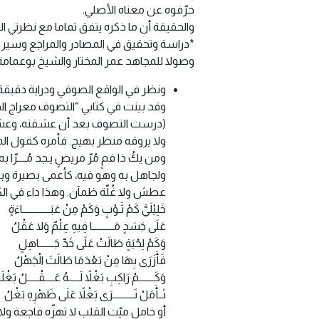
حرّفوه عن معناه الأصلي.
والحقيقة أن ما ذكره يتفق تماما مع نظرتي ال
*دراسة وتحقيق في المصادر والمراجع وسير 
وصولا للمجاهد عمر المختار والشيخ بوعمامة
ونظر في الواقع الصوفي ودراية دقيقة 
وقد بينت في كتابي “التصوف معراج ال
(درست التصوف بعد أن عشقته، وعشقته
ولا يروقه منظر بهيج. فأمره كقول الم
ومن يكُ ذا فمٍ مُرّ مريضٍ يـجد مُــــرّا به ال
ولجاهل به وهو فيه، كأعمى بصيرة وبص
عطش ولا غُلّة ظمآن. وهذا داء في الك
خَلِيْلَيَّ كَمْ ثَـوْبٍ وَكَمْ مِنْ عَبَـــــــــــــاءَةٍ
عَلَى جَسَدٍ مَــــــــــا فِيهِ عِلْمٌ وَلا عَقْلُ
وَكَمْ لِحْيَةٍ طَالَتْ عَلَى خَدِّ جَـــــــاهِلٍ
فَأَزَرَى بِهَا مِنْ بَعْدَمَا طَالَتَ الْجَهْلُ
وَكَـــــــمْ رَاكِبِ بَغْلاً لَـــــهُ عَــــقْـــــلُ بَغْلَه
تَــأَمَلْ تَــــــــــرَى بَغْلاً عَلَى ظَهْرِهِ بَغْلُ
أو خامل ميّت القلب لا تهزّه فاجعة ول