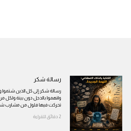
رسالة شكر
رسالة شكر:إلى كل الذين شتموا وس
واتهموا بالدجل دون بينة.ولكل من
تحركت فيها فلول من مشارب شت
2
دقائق
للقراءة