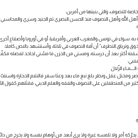
خاصة للتصوف، والتي بنيتها من أمرين:
أهل الله وأهل التصوف منذ الحسن البصري ثم الجنيد وسري والمحاسبي ف
.
به، سواء في تونس والمغرب العربي وأفريقيا، أو في أوروبا وأصقاع أخرى
ذوق وترياق التطرف” أن آفة التصوف في ثلاثة، وأستشهد بالنص كاملا:
 أكثر بعد أن درسته، ومسني من الحزن ما مسّني لجاحد لفضله مكفّر 
تنبي:
ــــمـاء الزّلالَ
ر ومختل عقل ونظر بلغ نبع ماء بعد وعثا سفر فالتقم الحجارة واستفّ ا
ثير من المتطفلين على التصوف والفقه والعلم الديني، فمَثَلهم كقول الآخ
ِ
ا يحرّكه أمر ولا تلمسه غيرة ولا يرى أبعد من أوهام نفسه ولا يخرج من د