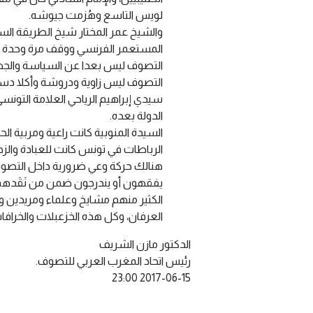
لويس التاسع وهُزمت جيوشه.
والشيخ عمر المختار شيخ الطريقة الس
المستعمر الفرنسي ووقف مرة وحدة ضد ج
التصوف ليس بعدا عن السياسة والجها
التصوف ليس زاوية ودروشة وأكلا دسم
سيدي إبراهيم الرياحي العلامة التونسي
الدولة بعده.
السيدة المنوبية كانت راعية ومربية ا
الرباطات في تونس كانت للعبادة والزهد،
هنالك حركة وعي ضرورية داخل التصوف 
يفقهون أو يندرجون ضمن من نَقَدهم وب
الكثير منهم مشايخ وعلماء ومريدين ول
العرفان، وكل هذه الخزعبلات والخرافا
الدكتور مازن الشريف
رئيس اتحاد المغرب العربي للتصوف.