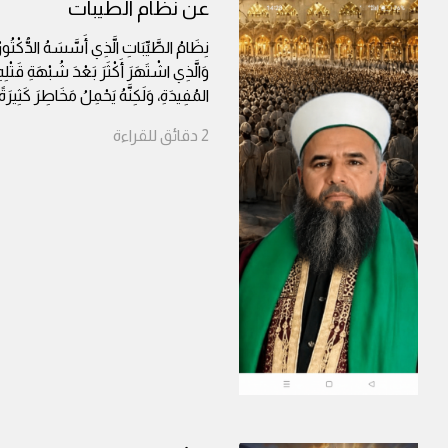
عن نظام الطيبات
نِظَامُ الطَّيِّبَاتِ الَّذِي أَسَّسَهُ الدُّكْتُورُ
وَالَّذِي اشْتَهَرَ أَكْثَرَ بَعْدَ شُبْهَةِ قَتْلِ
المُفِيدَةِ، وَلَكِنَّهُ يَحْمِلُ مَخَاطِرَ كَثِيرَةً
2
دقائق
للقراءة