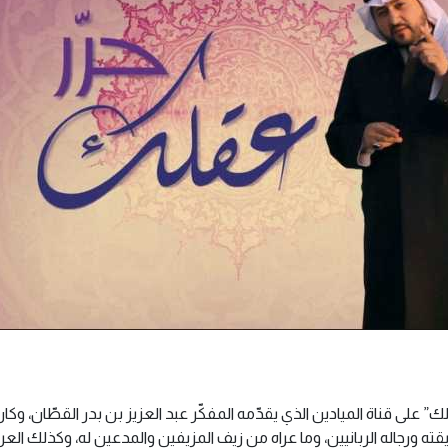
” على قناة الميادين الذي يقدّمه المفكّر عبد العزيز بن بدر القطّان، و
قته ورجاله الربانيين، وما عراه من زيف المزيفين والمدعين له، وكذلك ال