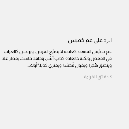
الرد على عم خميس
عم خميّس المهف، كعادته لا يضيّع الفرص، ويرقص كالغراب
في القفص.ولكنه كالعادة كذاب أشر، وحاقد حاسد، يقطر غلا،
وينطق هُجرا، ويقول فُحشا، ويفتري كذبا.*أولا:
...
3
دقائق
للقراءة