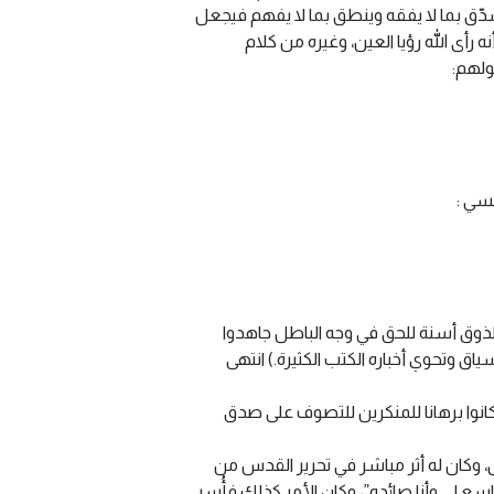
شدّق بما لا يفقه وينطق بما لا يفهم فيجعل
 رأى الله رؤيا العين، وغيره من كلام
ولهم:
سي :
لذوق أسنة للحق في وجه الباطل جاهدوا
اق وتحوي أخباره الكتب الكثيرة.) انتهى
وكانوا برهانا للمنكرين للتصوف على صدق
ل، وكان له أثر مباشر في تحرير القدس من
سع لي وأنا صائده”، وكان الأمر كذلك فأُسر