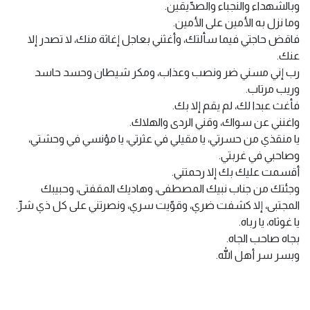
وبالشهداء والنجباء والصدّيقين.
وما نزل به الأمين على الأمين.
فاقض حاجتي فيما سألتك، وأغثني بعاجل إغاثة منك، لا تصدر إلا
عنك.
رب إني مسني ضر ونصب وعذاب، ومكر شيطان وحسد حاسد
وريب مرتاب.
فأغث عبدا لك، لم يقم إلا بك.
واغنني عن سواك، وقني الردى والهلاك.
يا منقذي من حسرتي، يا مقيلي في عثرتي، يا مؤنسي في وحشتي،
وصاحبي في غربتي.
أقسمت عليك بك إلا رحمتني.
وجئتك من جناب نبيك المصطفى، وهاديك المقفتى، وحبيبك
المجتبى، إلا كشفت ضري، وقوّيت سري، ونصرتني على كل ذي شرِّ.
يا غوثاه، يا رباه.
بجاه صاحب الجاه.
وبسر سر أهل الله.