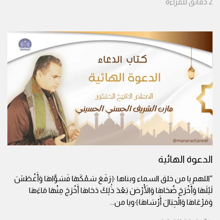
2
دقائق
للقراءة
الدعوة الهائية
“اللهم يا من خلق السماء وبناها ﴿رَفَعَ سَمْكَهَا فَسَوَّاهَا وَأَغْطَشَ
لَيْلَهَا وَأَخْرَجَ ضُحَاهَا وَالْأَرْضَ بَعْدَ ذَٰلِكَ دَحَاهَا أَخْرَجَ مِنْهَا مَاءَهَا
وَمَرْعَاهَا وَالْجِبَالَ أَرْسَاهَا﴾ويا من
...