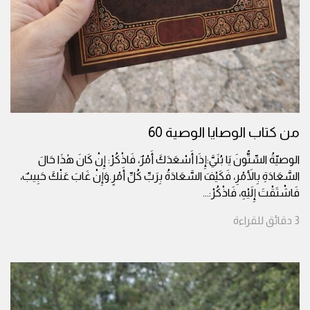
من كتاب الوصايا الوصية 60
الوصيّةُ السِّتُّونَ يَا بُنَيَّ:إِذَا أَسْعَدَكَ أَمْرٌ، فَاذْكُرْ: إِنْ كَانَ هٰذَا حَالَ
السَّعَادَةِ بِالأَمْرِ، فَكَيْفَ السَّعَادَةُ بِرَبِّ كُلِّ أَمْرٍ.وَإِنْ غَابَ عَنْكَ حَبِيبٌ،
فَاشْتَقْتَ إِلَيْهِ، فَاذْكُرْ:
...
3
دقائق
للقراءة