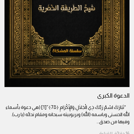
الدعوة الكبرى
“تَبَارَكَ اسْمُ رَبِّكَ ذِي الْجَلَالِ وَالْإِكْرَامِ ﴿78﴾”[1] (هي دعوة بأسماء
الله الحسنى وباسمه (الله) وبربوبيته سبحانه ومقام ندائه (يا رب).
وفيها من صدق
...
16
دقائق
للقراءة