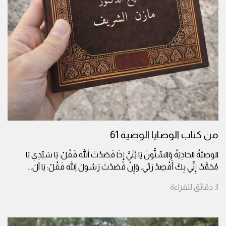
من كتاب الوصايا الوصية 61
الوصيّةُ الحادِيَةُ وَالسِّتُّونَ يَا بُنَيَّ إِذَا قَصَدْتَ اللهَ فَقُلْ: يَا سَيِّدِي يَا
مُحَمَّدُ، إِنِّي بِكَ أَقْصِدُ رَبِّي. وَإِنْ قَصَدْتَ رَسُولَ اللهِ فَقُلْ: يَا آلَ
...
3
دقائق
للقراءة