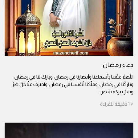
دعاء رمضان
اللّهمّ متّعنا بأسماعنا وأبصارنا في رمضان، وبارك لنا في رمضان،
وباركْنا في رمضان، وملّكنا أنفسنا في رمضان، واصرف عنّا كلّ ضرّ
وشرّ ببركة شهر
...
< 1
دقيقة
للقراءة