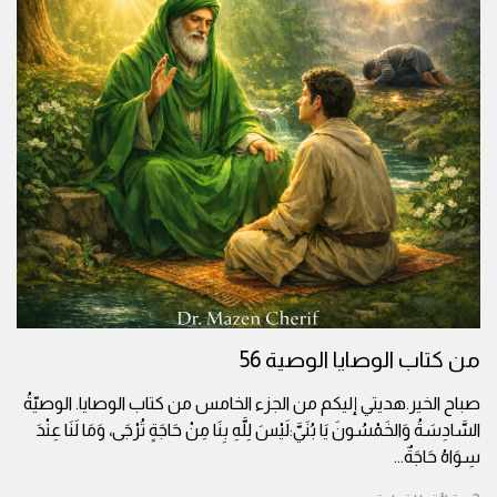
من كتاب الوصايا الوصية 56
صباح الخير.هديتي إليكم من الجزء الخامس من كتاب الوصايا. الوصيّةُ
السَّادِسَةُ وَالخَمْسُونَ يَا بُنَيَّ:لَيْسَ لِلَّهِ بِنَا مِنْ حَاجَةٍ تُرْجَى، وَمَا لَنَا عِنْدَ
سِوَاهُ حَاجَةٌ
...