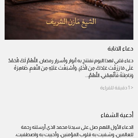
دعاء الانابة
دعاء قلبي لهذا اليوم.نفتتح به أنوار وأسرار رمضان. اللَّهُمَّ لَكَ الْحَمْدُ
عَلَى مَا رَزَقْتَ عَبْدَكَ مِنَ الْخَيْرِ، وَأَسْبَغْتَ عَلَيْهِ مِنَ النِّعَمِ، ظَاهِرَةً
وَبَاطِنَةً.فَأَلْهِمْنِي، اللَّهُمَّ،
...
< 1
دقيقة
للقراءة
أدعية الشفاء
الدعاء الأول اللهم صل على سيدنا محمد الذي أرسلته رحمة
للعالمين، وشفيت به قلوب المؤمنين، وأحييت به واصطفيت،