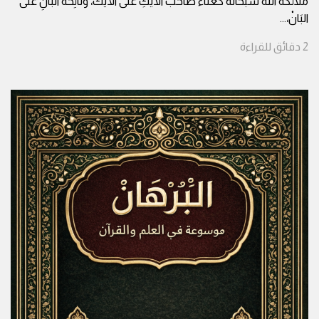
ملائكة الله سبحانه كغناء صاحب الأيْكِ على الأَيْكْ، ونَائِحة البانِ على
البَانْ،
...
2
دقائق
للقراءة