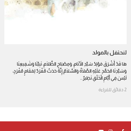
لنحتفل بالمولد
هَا قَدْ أَشْرَقَ مَوْلِدُ سَيِّدِ الأَنَامِ، وَمِصْبَاحِ الظَّلَامِ، نَبِيِّنَا وَشَفِيعِنَا
وَسَيِّدِنَا مُحَمَّدٍ عَلَيْهِ الصَّلَاةُ وَالسَّلَامُ.إِنَّهُ حَدَثٌ مُفْرَدٌ لِمَقَامٍ مُفْرَدٍ،
لَيْسَ فِي أَيَّامِ الْخَلْقِ نَظِيرٌ
...
2
دقائق
للقراءة