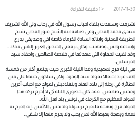
2017-11-30
< 1
دقيقة
للقراءة
تشرفت وسعدت بلقاء احباب رسول الله في رحاب ولي الله الشريف
سيدي محمد المداني وفي ضيافة ابنه الشيخ منور المداني شيخ
الطريقة المدنية وابنائه السادة الكرماء خاصة اخي وصديقي بدري
واسامة وانس وصهيب..وكان برفقتي الصديق العزيز إلياس ميلاد …
وقد لقيت الحفاوة التي عهدتها في خلاصة الصالحين واحفاد سيد
المرسلين…
هي ليلة فرح تمهيدية وغدا الليلة الكبرى حيث يجتمع أكثر من خمسة
آلاف مريد احتفالا بمولد سيد الوجود..ولاني ساكون حينها على متن
الطائرة في رحلة إلى بلاد الهند وبنغلاديش لمولد مع احباب آخرين
ومحبين صادقين.. فقد كان حضوري الليلة كي لا أُحرم بركة هذا
المولد العظيم مع الكرماء في تونس بلد اهل الله…
المولد فرح وبهجة فلنفرح برسولنا ولا نخش اللائمين…إنه الفرح به
نعمة وبهجة يهبها الله لمن يحب ولا يحرم منها إلا شقي…