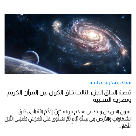
مقالات فكرية وعلمية
قصة الخلق الجزء الثالث خلق الكون بين القرآن الكريم
ونظرية النسبية
يقول الحق جل وعلا في محكم تنزيله: “إِنَّ رَبَّكُمْ اللَّهُ الَّذِي خَلَقَ
السَّمَاوَاتِ وَالأَرْضَ فِي سِتَّةِ أَيَّامٍ ثُمَّ اسْتَوَى عَلَى الْعَرْشِ يُغْشِي اللَّيْلَ
النَّهَارَ
...