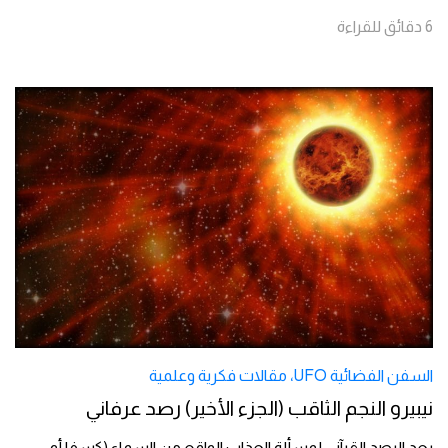
6
دقائق
للقراءة
السفن الفضائية UFO
،
مقالات فكرية وعلمية
نيبيرو النجم الثاقب (الجزء الأخير) رصد عرفاني
بعد الرصد القرآني لمسألة العذاب الواقع من السماء (كسفا أو