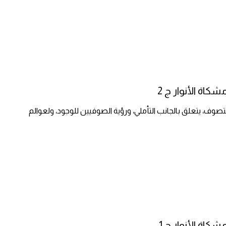
اة الأنوار ج 2
وف، يتعلق بالجانب التأملي، ورؤية الصوفيين للوجود، ولعوالم
اة الأنوار ج 1