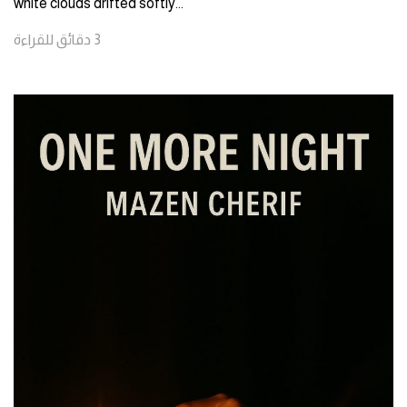
white clouds drifted softly
...
3
دقائق
للقراءة