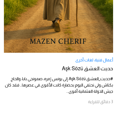
أعمال فنية
،
لغات أخرى
حديث العشق Aşk Sözü
#حديث_العشق Aşk Sözü إلى يونس إمره، صمونجي بابا، والحاج
بكتاش ولي نحتفي اليوم بحضارة كانت الأقوى في عصرها… فقد كان
جيش الدولة العثمانية أقوى
...
3
دقائق
للقراءة