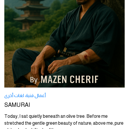
أعمال فنية
،
لغات أخرى
SAMURAI
Today, I sat quietly beneath an olive tree. Before me
stretched the gentle green beauty of nature; above me, pure