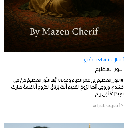
أعمال فنية
،
لغات أخرى
النور العظيم
#النور_العظيم إلى عمر الخيام ومولانا أيُّها النُّورُ العَظِيمْ حُلَّ في
جَسَدي وَرُوحِي أيُّها الرُّوحُ القَدِيمْ أَنْتَ تِرْيَاقُ الجُرُوحِ أَنَا غَيْمَةٌ طَارَتْ
بَعِيدًا تَقْتَفِي رِيحَ
...
< 1
دقيقة
للقراءة