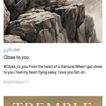
لغات أخرى
Close to you
#Close_to_you From the heart of a Samurai When I get close
to you I feel my heart flying away. I love you Girl, oh
...
< 1
دقيقة
للقراءة