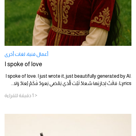
أعمال فنية
،
لغات أخرى
I spoke of love
I spoke of love. I just wrote it, just beautifully generated by AI.
Lyrics: قالَتْ لِجارَتِها سُعادُ لَيْتَ الَّذي يَمْضي يَعودُ فَكَمْ يُعادُ وَلا
...
< 1
دقيقة
للقراءة