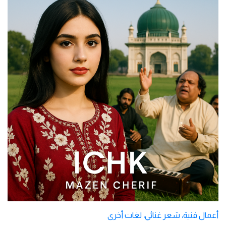
أعمال فنية
،
شعر غنائي
،
لغات أخرى