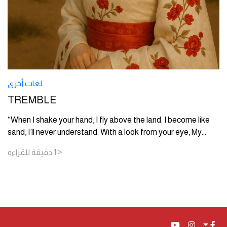
لغات أخرى
TREMBLE
“When I shake your hand, I fly above the land. I become like
sand, I’ll never understand. With a look from your eye, My
...
< 1
دقيقة
للقراءة