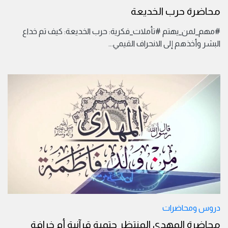
محاضرة حرب الخديعة
#مهم_لمن_يهتم #تأملات_فكرية: حرب الخديعة: كيف تم خداع
البشر وأخذهم إلى الانحراف القيمي
...
دروس ومحاضرات
محاضرة المهدي المنتظر حتمية قرآنية أم خرافة