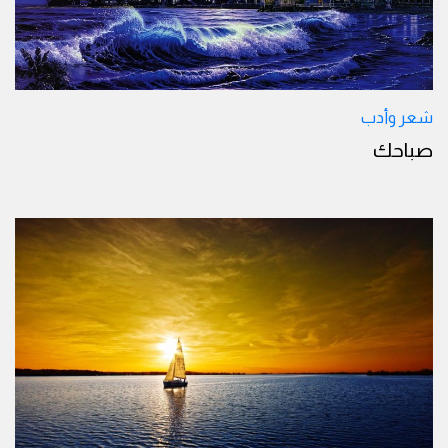
شعر وأدب
صباحك