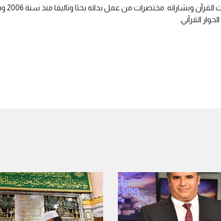
ختصرات من عمل بداته بحثا وتاليفا منذ سنة 2006 وفيه موسوعة البرهان وكتب أخرى كثيرة.