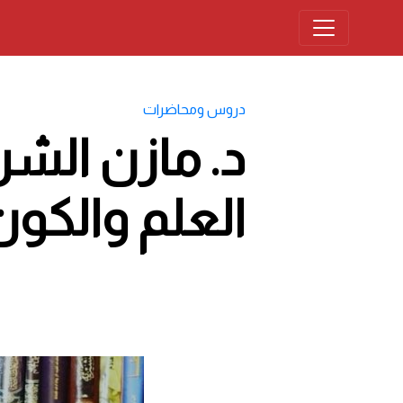
دروس ومحاضرات
د. مازن الشر
العلم والكون