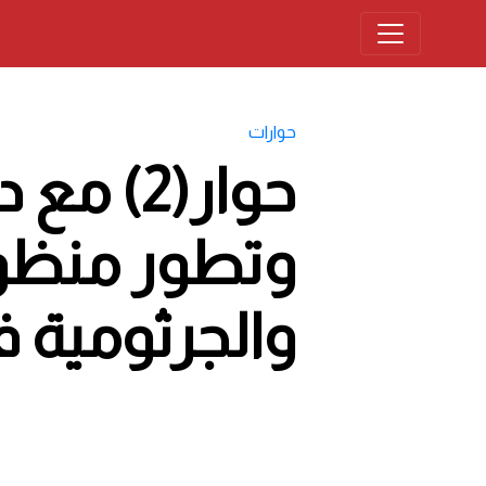
حوارات
حوار(2)
وتطور منظوم
والجرثومية ف