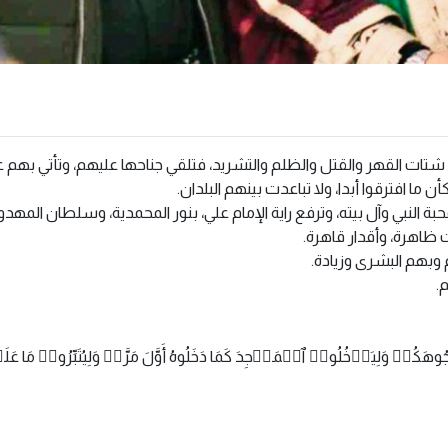
عد شتات القهر والقتل والظلم والتشريد، فتلقي جناحها عليهم، وتأتي بهم ع
ما افترقوا أبدا، ولا تباعدت بينهم البلدان.
بة النبي وآل بيته، وترفع راية الإمام علي، بنور المحمدية، وسلطان المهدوي
 ظاهرة، وأقدار قاهرة.
م وبهم البشرى وزيادة.
.
ُوهَكُمۡ وَلِیَدۡخُلُوا۟ ٱلۡمَسۡجِدَ كَمَا دَخَلُوهُ أَوَّلَ مَرَّةࣲ وَلِیُتَبِّرُوا۟ مَا عَ