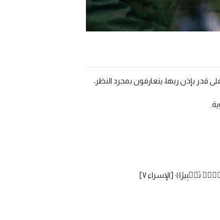
لى قدر بإذن ربها، يتعارفون بمجرد النظر،
ة.
لَوۡا۟ تَتۡبِیرًا﴾ [الإسراء ٧]