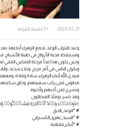
2023-02-21
< 1
دقيقة
للقراءة
وعند اقتراب الوعد، تجمع الزهراء أبناءها، ب
وتستيقظ محبة الأرواح في طينة الأشباح، فكأن 
وحين يكون هذا تبدأ مرحلة التمكين القلبي لمح
ويكون الناس في أمر مريج، وبلاء شديد، وآيات
فيبدي الله أبناء الزهراء، سادة وقادة، ومعه
فطوبى لمن ركب سفينتهم، وذاق سكينتهم
وبشرى لمن أحبهم وأحبوه.
وقد خسر يومئذ المبطلون.
﴿فَإِذَا جَاۤءَ وَعۡدُ ٱلۡـَٔاخِرَةِ لِیَسُـࣳۤـُٔوا۟ وُج
# *الوعد_الحق
# *السيد_نهرو_الكسنزاني
# *أبناء_فاطمة