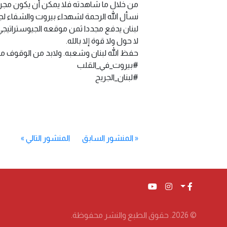
من خلال ما شاهدته فلا يمكن أن يكون مجر
نسأل الله الرحمة لشهداء بيروت والشفاء لجر
لبنان يدفع مجددا ثمن موقعه الجيوستراتيجي، 
لا حول ولا قوة إلا بالله.
حفظ الله لبنان وشعبه. ولابد من الوقوف مع ل
#بيروت_في_القلب
#لبنان_الجريح
«
المنشور السابق
المنشور التالي
»
© 2026. حقوق الطبع والنشر محفوظة.