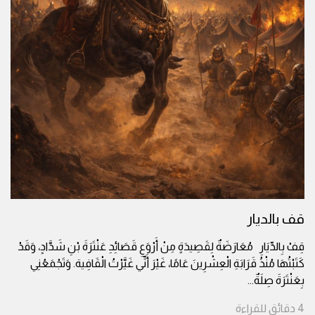
قف بالديار
قِفْ بِالدِّيَارِ مُعَارَضَةٌ لِقَصِيدَةٍ مِنْ أَرْوَعِ قَصَائِدِ عَنْتَرَةَ بْنِ شَدَّادٍ، وَقَدْ
كَتَبْتُهَا مُنْذُ قَرَابَةِ الْعِشْرِينَ عَامًا، غَيْرَ أَنِّي غَيَّرْتُ الْقَافِية. وَتَجْمَعُنِي
بِعَنْتَرَةَ صِلَةٌ
...
4
دقائق
للقراءة