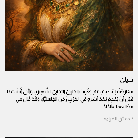
خليليّ
مُعَارَضَةٌ لِقَصِيدَةِ عَبْدِ يَغُوثَ الحَارِثِيِّ اليَمَانِيِّ الشَّهِيرَةِ، وَالَّتِي أَنْشَدَهَا
قَبْلَ أَنْ يُعْدَمَ بَعْدَ أَسْرِهِ فِي الحَرْبِ زَمَنَ الجَاهِلِيَّةِ، وَقَدْ قَالَ فِي
مَطْلَعِهَا: «أَلَا لَا
...
2
دقائق
للقراءة