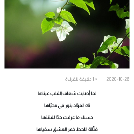
2020-10-28
< 1
دقيقة
للقراءة
لما أصابت شغاف القلب عيناها
تاه الفؤاد بنور في محيّاها
حسناء ما عرفت حدّا لفتنتها
قتّالة اللحظ خمر العشق سقياها