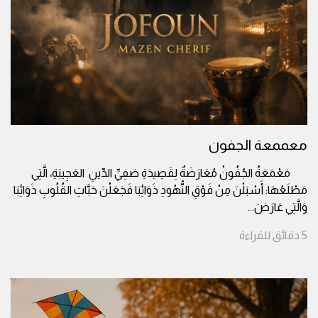
معممعة الجفون
مَعْمَعَةُ الجُفُونْ مُعَارَضَةٌ لِقَصِيدَةِ صَفِيِّ الدِّينِ العَجِيبَةِ، الَّتِي
مَطْلَعُهَا: أَسْبَلْنَ مِنْ فَوْقِ النُّهُودِ ذَوَائِبَا فَجَعَلْنَ حَبَّاتِ القُلُوبِ ذَوَائِبَا
وَالَّتِي عَارَضَ
...
5
دقائق
للقراءة