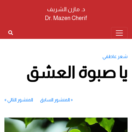
د. مازن الشريف
Dr. Mazen Cherif
شعر عاطفي
يا صبوة العشق
«
المنشور السابق
المنشور التالي
»