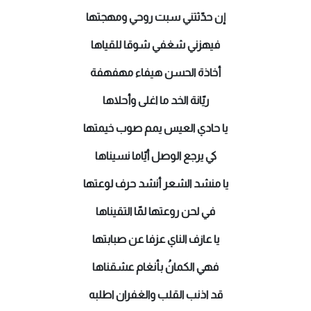
إن حدّثتني سبت روحي ومهجتها
فيهزني شغفي شوقا للقياها
أخاذة الحسن هيفاء مهفهفة
ريّانة الخد ما اغلى وأحلاها
يا حادي العيس يمم صوب خيمتها
كي يرجع الوصل أيّاما نسيناها
يا منشد الشعر أنشد حرف لوعتها
في لحن روعتها لمّا التقيناها
يا عازف الناي عزفا عن صبابتها
فهي الكمانُ بأنغام عشقناها
قد اذنب القلب والغفران اطلبه