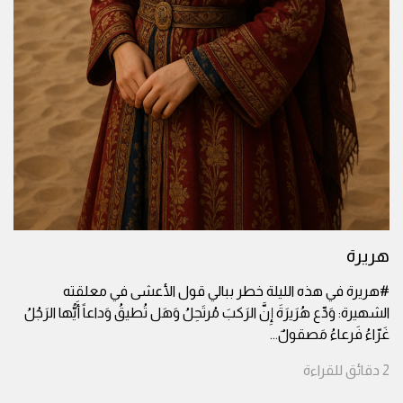
هريرة
#هريرة في هذه الليلة خطر ببالي قول الأعشى في معلقته
الشهيرة: وَدِّع هُرَيرَةَ إِنَّ الرَكبَ مُرتَحِلُ وَهَل تُطيقُ وَداعاً أَيُّها الرَجُلُ
غَرّاءُ فَرعاءُ مَصقولٌ
...
2
دقائق
للقراءة