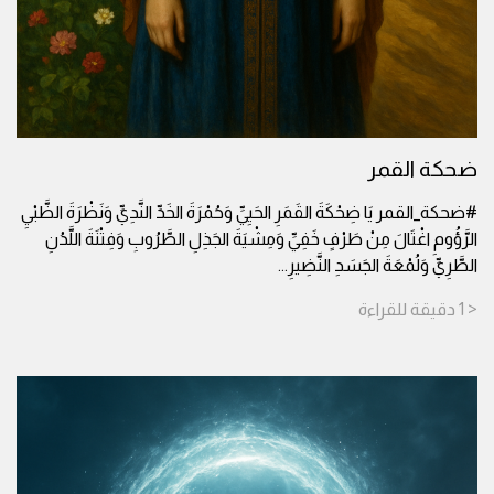
ضحكة القمر
#ضحكة_القمر يَا ضِحْكَةَ القَمَرِ الحَيِيِّ وَحُمْرَةَ الخَدِّ النَّدِيِّ وَنَظْرَةَ الظَّبْيِ
الرَّؤُومِ اغْتَالَ مِنْ طَرْفٍ خَفِيِّ وَمِشْيَةَ الجَذِلِ الطَّرُوبِ وَفِتْنَةَ اللَّدُنِ
الطَّرِيِّ وَلُمْعَةَ الجَسَدِ النَّضِيرِ
...
< 1
دقيقة
للقراءة