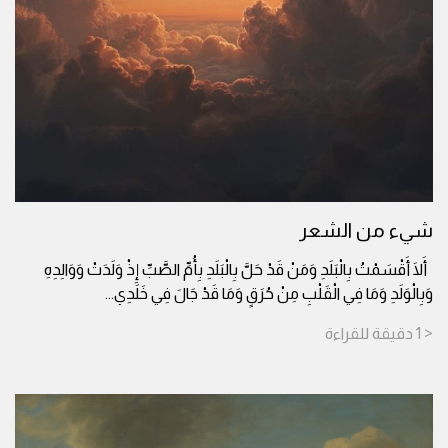
شيء من الشعر
أَلَا أَقْسَمْتُ بِالْبَلَدِ وَمَنْ قَدْ حَلَّ بِالْبَلَدِ بِأُمِّ الصَّبِّ إِذْ وَلَدَتْ وَوَالِدِهِ
وَبِالْوَلَدِ وَمَا فِي الْقَلْبِ مِنْ حُرَقٍ وَمَا قَدْ جَالَ فِي خَلَدِي
...
< 1
دقيقة
للقراءة