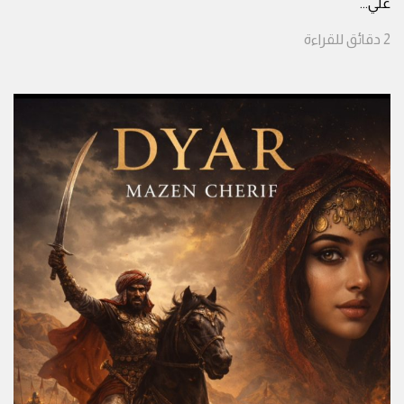
علي
...
2
دقائق
للقراءة