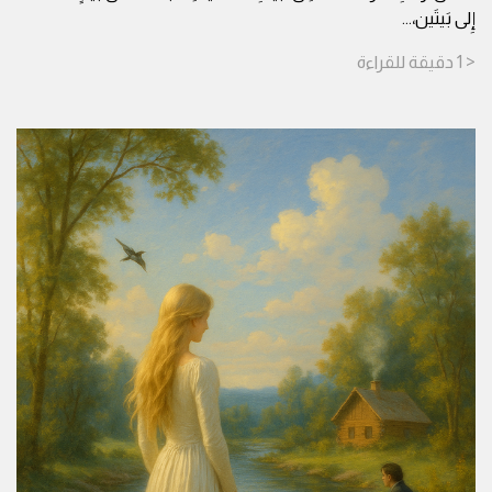
إِلى بَيتَين،
...
< 1
دقيقة
للقراءة