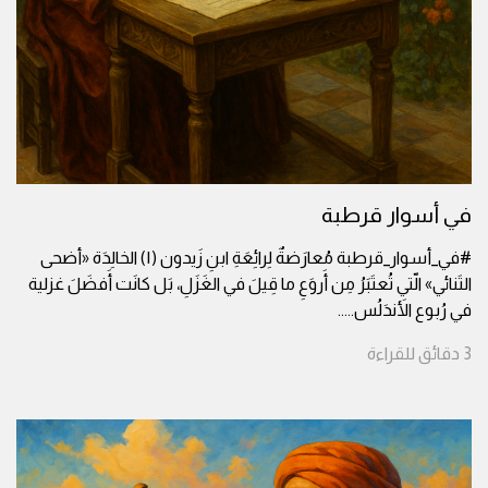
في أسوار قرطبة
#في_أسوار_قرطبة مُعارَضةٌ لِرائِعَةِ ابنِ زَيدون (١) الخالِدَة «أضحى
التَنائي» الّتي تُعتَبَرُ مِن أَروَعِ ما قِيلَ في الغَزَلِ، بَل كانَت أَفضَلَ غزلية
في رُبوع الأَندَلُس..
...
3
دقائق
للقراءة