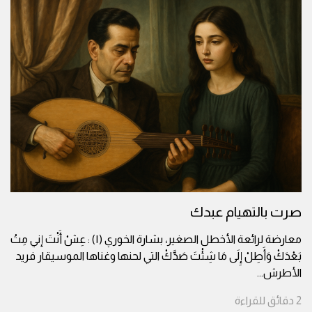
صرت بالتهيام عبدك
معارضة لرائعة الأخطل الصغير، بشارة الخوري (١) : عِشْ أَنْتَ إني مِتُ
بَعْدَكْ وَأَطِلْ إِلَى مَا شِئْتَ صَدَّكْ التي لحنها وغناها الموسيقار فريد
الأطرش
...
2
دقائق
للقراءة