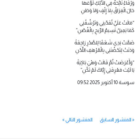
وَرْقَاءُ نَائِحَةٌ فِي الأَيْكِ لَوَّعَهَا
حَالَ الْفِرَاقُ بِلَا إِلْفٍ وَلَا وَطَنِ
“مَالَتْ عَلَيَّ تُفَدِّينِي وَتَرْشُفُنِي
كَمَا يَمِيلُ نَسِيمُ الرِّيحِ بِالْغُصُنِ”
ضَمَّتْ يَدِي شَغَفًا لِلصَّدْرِ رَاجِفَةً
وَدَنَتْ لِتَحْضُنَنِي بِالْمُرْهَفِ اللَّدُنِ
“وَأَعْرَضَتْ ثُمَّ قَالَتْ وَهْيَ بَاكِيَةً
يَا لَيْتَ مَعْرِفَتِي إِيَّاكَ لَمْ تَكُنِ”
سوسة 10 أكتوبر 2025 09:52
«
المنشور السابق
المنشور التالي
»