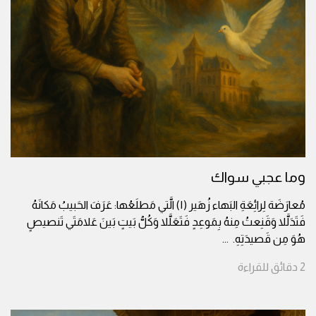
وما عجبي سواك
مُعارَضَة لِرائِعَةِ البَهاء زُهَير (١) الَّتي مَطلَعُها: عَرَفَ الحَبيبُ مَكانَهُ
فَتَدَلَّلا وَقَنِعتُ مِنهُ بِمَوعِدٍ فَتَعَلَّلا وَكُلُّ بَيتٍ بَينَ عَلامَتَي تَنصيصٍ
هُوَ مِن قَصيدَتِهِ.
...
2
دقائق
للقراءة