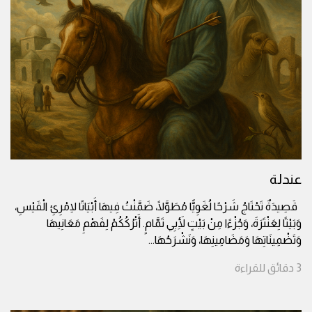
عندلة
قَصِيدَةٌ تَحْتَاجُ شَرْحًا لُغَوِيًّا مُطَوَّلًا، ضَمَّنْتُ فِيهَا أَبْيَاتًا لِامْرِئِ الْقَيْسِ،
وَبَيْتًا لِعَنْتَرَةَ، وَجُزْءًا مِنْ بَيْتٍ لِأَبِي تَمَّامٍ. أَتْرُكُكُمْ لِفَهْمِ مَعَانِيهَا
وَتَضْمِينَاتِهَا وَمَضَامِينِهَا، وَنَشْرَحُهَا
...
3
دقائق
للقراءة