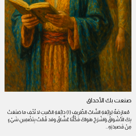
صنعت بك الأحداق
مُعارَضَةٌ لِرائِعَةِ الشّابِّ الظّريفِ (١) ذائِعَةِ الصِّيتِ لا تُخْفِ ما صَنَعَتْ
بِكَ الأَشْواقُ وَاشْرَحْ هَواكَ فَكُلُّنَا عُشَّاقُ وقد قُمْتُ بِتَضْمِينِ شَيْءٍ
مِنْ قَصيدَتِهِ
...