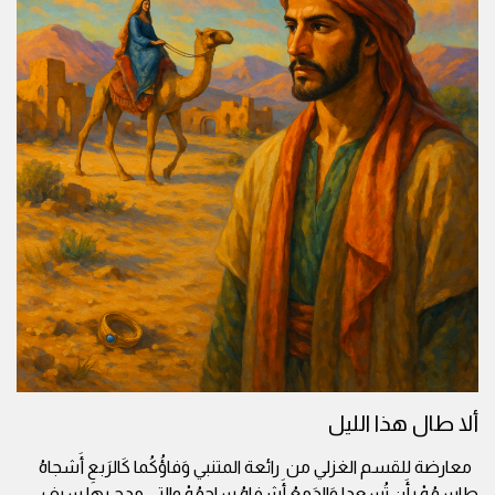
ألا طال هذا الليل
معارضة للقسم الغزلي من رائعة المتنبي وَفاؤُكُما كَالرَبعِ أَشجاهُ
طاسِمُهْ بِأَن تُسعِدا وَالدَمعُ أَشفاهُ ساجِمُهْ والتي مدح بها سيف