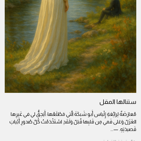
ستنالها المقل
مُعارَضَةٌ لِرائِعَةِ إِلْياس أَبو شَبكَةَ الَّتي مَطْلَعُها: أَيَحِقُّ لي في غَيرِها
الغَزَلُ وَعَلى فَمي مِن قَلبِها قُبَلُ وَلَقَدِ اسْتَخْدَمْتُ كُلَّ صُدورِ أَبْياتِ
قَصيدَتِهِ. —
...