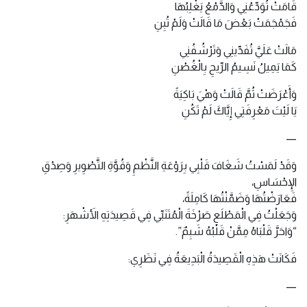
قَامَتْ تُوَدِّعُنِي وَالدَّمْعُ يَغْلِبُهَا
فَجَمْجَمَتْ بَعْضَ مَا قَالَتْ وَلَمْ تُبِنِ
مَالَتْ عَلَيَّ تُفَدِّينِي وَتَرْشُفُنِي
كَمَا يَمِيلُ نَسِيمُ الرِّيحِ بِالْغُصْنِ
وَأَعْرَضَتْ ثُمَّ قَالَتْ وَهْيَ بَاكِيَةً
يَا لَيْتَ مَعْرِفَتِي إِيَّاكَ لَمْ تَكُنِ
—
وَقَدْ لَمَسْتُ شَغَافَ قَلْبِي بِرَوْعَةِ النَّظْمِ وَقُوَّةِ التَّصْوِيرِ وَصِدْقِ
الإِحْسَاسِ،
فَعَارَضْتُهَا وَضَمَّنْتُهَا كَامِلَةً،
وَجَعَلْتُ فِي الْمَطْلَعِ صَرْخَةَ الْمُتَنَبِّي فِي قَصِيدَتِهِ الأَشْهَرِ:
“وَاحَرَّ قَلْبَاهُ مِمَّنْ قَلْبُهُ شَبِمٌ”.
فَكَانَتْ هَذِهِ الْقَصِيدَةُ الْبَدِيعَةُ فِي نَظَرِي:
—