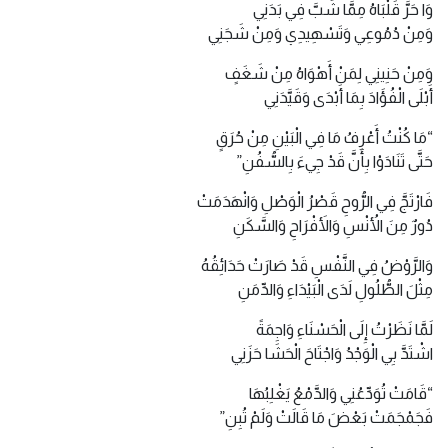
وَا حَرَّ قَلْبَاهُ مِمَّا شَبَّ فِي بَدَنِي
وَمِنْ دُمُوعِي وَتَسْهِيدِي وَمِنْ شَجَنِي
وَمِنْ حَنِينِي لِمَنْ أَهْوَاهُ مِنْ شَغَفٍ
أَبْلَى الْفُؤَادَ بِمَا أَبْدَى وَقَيَّدَنِي
“مَا كُنْتُ أَعْرِفُ مَا فِي الْبَيْنِ مِنْ حُرَقٍ
حَتَّى تَنَادَوْا بِأَنَّ قَدْ جِيءَ بِالسُّفُنِ”
فَارْتَجَّ فِي الرُّوحِ قَصْرُ الْوَصْلِ وَانْهَدَمَتْ
دُورٌ مِنَ الأُنْسِ وَالأَفْرَاحِ وَالسَّكَنِ
وَالرَّوْضُ فِي النَّفْسِ قَدْ صَارَتْ حَدَائِقُهُ
مِثْلَ الطُّلُولِ لَدَى الْبَيْدَاءِ وَالدِّمَنِ
لَمَّا نَظَرْتُ إِلَى الْحَسْنَاءِ وَاجِمَةً
اشْتَدَّ بِي الْوَجْدُ وَاجْتَاحَ الْحَشَا حَزَنِي
“قَامَتْ تُوَدِّعُنِي وَالدَّمْعُ يَغْلِبُهَا
فَجَمْجَمَتْ بَعْضَ مَا قَالَتْ وَلَمْ تُبِنِ”