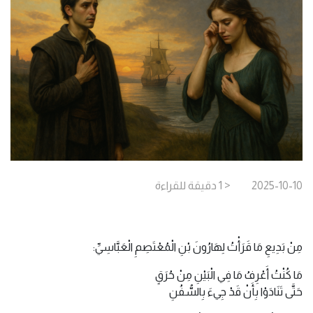
2025-10-10
< 1
دقيقة
للقراءة
مِنْ بَدِيعِ مَا قَرَأْتُ لِهَارُونَ بْنِ الْمُعْتَصِمِ الْعَبَّاسِيِّ:
مَا كُنْتُ أَعْرِفُ مَا فِي الْبَيْنِ مِنْ حُرَقٍ
حَتَّى تَنَادَوْا بِأَنْ قَدْ جِيءَ بِالسُّفُنِ