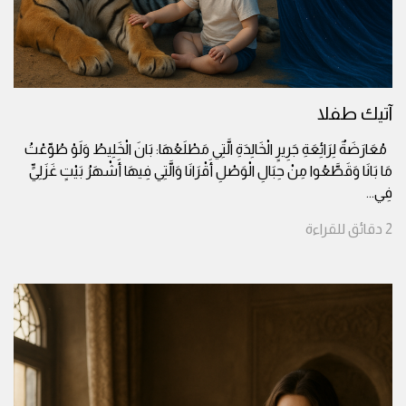
آتيك طفلا
مُعَارَضَةٌ لِرَائِعَةِ جَرِيرٍ الْخَالِدَةِ الَّتِي مَطْلَعُهَا: بَانَ الْخَلِيطُ وَلَوْ طُوِّعْتُ
مَا بَانَا وَقَطَّعُوا مِنْ حِبَالِ الْوَصْلِ أَقْرَانَا وَالَّتِي فِيهَا أَشْهَرُ بَيْتٍ غَزَلِيٍّ
فِي
...
2
دقائق
للقراءة