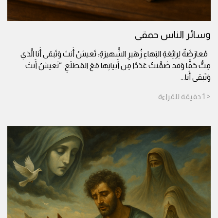
وسائر الناس حمقى
مُعارَضَةٌ لِرائِعَةِ البَهاءِ زُهَيرِ الشَّهيرَةِ: تَعيشُ أَنتَ وَتَبقى أَنا الَّذي
مِتُّ حَقًّا وَقد ضَمَّنتُ عَدَدًا مِن أَبياتِها مَعَ المَطلَعِ. “تَعيشُ أَنتَ
وَتَبقى أَنا
...
< 1
دقيقة
للقراءة