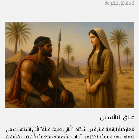
2
دقائق
للقراءة
عناق اليائسين
مُعارَضَةٌ لِرائِعَةِ عَنترَةَ بنِ شَدّاد: “أَتانِي طَيفُ عَبلَةَ” الّتي اِشتَهَرَت في
الآفاق. وقدِ اخترتُ عَدَدًا مِن أَبياتِ القَصيدَةِ فَجَعَلتُ كُلَّ بَيتٍ مُقَسَّمًا