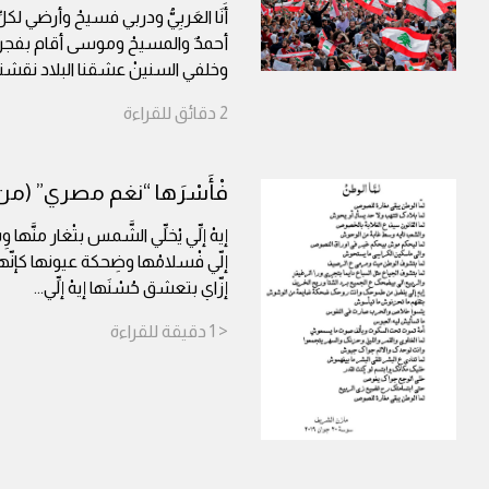
أَنَا العَربِيُّ ودربي فسيحْ وأرضي 
أحمدٌ والمسيحْ وموسى أقام بفجر الزمنْ
وخلفي السنينْ عشقنا البلاد نقشنا
2
دقائق
للقراءة
فْأَسْرَها “نغم مصري” (من
إيهْ إلِّي يْخلِّي الشَّمس بتْغار منَّها
إلّي فْسلامْها وضِحكة عيونها كإنّه
إزّاي بتعشق حُسْنَها إيهْ إلِّي
...
< 1
دقيقة
للقراءة