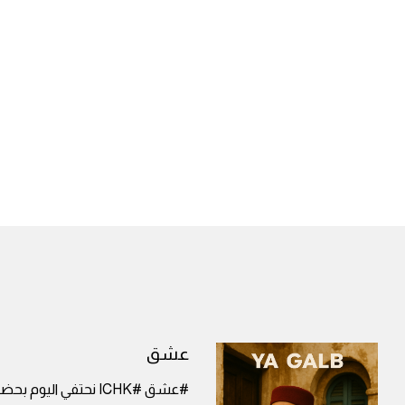
عشق
#عشق #ICHK نحتفي الي