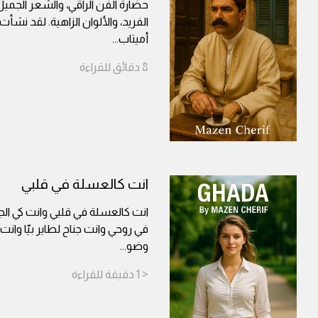
حضارة الفن الراقي، والشعر الجميل،
الفريد، والألوان الزاهية. لقد نش
أميتاب
...
8
دقائق
للقراءة
انت كالعسلة في قلبي
انت كالعسلة في قلبي وانت كي الجم
في روحي وانت جناح لطاير بيّا وانت
وضو
...
< 1
دقيقة
للقراءة