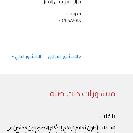
دا الّي يفرق في الأخيرْ
سوسة
30/05/2018
«
المنشور السابق
المنشور التالي
»
منشورات ذات صلة
يا قلب
#يا_قلب أُحاوِلُ تَعليمَ بَرنامَجٍ لِـلذَّكاءِ الاصطِناعِيّ مُختَصٍّ في