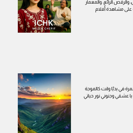
 والرقص الرائع، والمعمار
أت على مشاهدة أفلام
رة في يديّا وانت كالموجة
 يا عشقي وجنوني نور حياتي