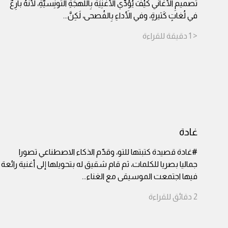
تَصميمِ الأُغاني كَيْفَ يُؤَدِّي الأُغنِيَةَ بِاللَّهجَةِ التُّونِسيَّةِ، لأَنَّهُ بارِعٌ
في لُغاتٍ كَثيرةٍ، وفي الأَداءِ بِالفُصحى، لَكِنَّ
...
< 1
دقيقة
للقراءة
غادة
#غادة قصيدة كتبتها للتو، وقدّم الذكاء الاصطناعي تصورا
جماليا بصريا للكلمات، ثم قام شقيق له بتحويلها إلى أغنية رائعة
فيها اجتمعت الموسيقى مع الغناء
...
2
دقائق
للقراءة