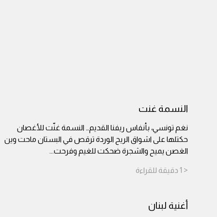
النسمة غنت
نغم تونسي، بأنفاس ريفنا القديم… النسمة غنّت للأغصان
حكتلها على اشواق الريح الوردة ترقص في البستان ماحت وين
الغصن يميح والشجرة ضحكت للغيم وفرحت
...
< 1
دقيقة
للقراءة
أغنية لبنان