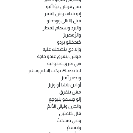
بس فرحان جوّا ألبو
إنو شاف وش القمر
قبل الليالي ووحدتو
والبرد وسهام المطر
والزّمهريرْ
ضحكتلو بردو
وإلا دي بتضحك عليه
موش بتفرق عندو حاجة
هي تفرق عندو ليه
لما تضحك يركب الحلم ويطير
ويصير أميرْ
أو ابن باشا أو وزيرْ
مش بتفرق
إنو جسمو بنيوجع
والحزن وليالي الألمْ
قال كلمتين
وهي ضحكتْ
وابتسمْ