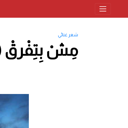
شعر غنائي
مِشْ بِتِفْرق