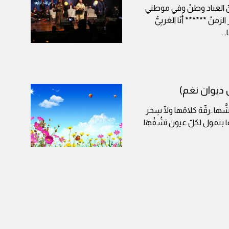
لكلِّ العباد وطنْ وفي موطني
 ****** أَنَا العَربِيُّ
...
 ديوان نغم)
 وِشَّها…رقّة كلامْها ولّا سِحر
ا بتقول لكلّ عيون تشُفْهَا