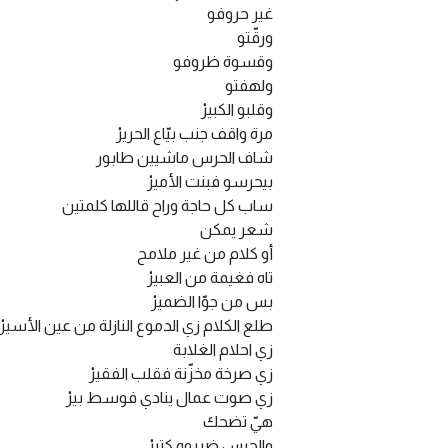
غير حروفو
ورقّتو
وقسوة ظروفو
ولهفتو
وقلبو الكبيرْ
مرة واقف جنب بيّاع الحريرْ
شاف الحرس ماشيين طابور
بيحرسو فبنت الأميرْ
ساب كل حاجة وراح قاللها كلمتين
شعر يمكن
أو كلام من غير ملامح
تاه فغيمة من العبيرْ
بس من جوّا الضميرْ
طلع الكلام زي الدموع النازلة من عين الأسيرْ
زي احلام الغلابة
زي صرخة مخزّنة فقلب الفقيرْ
زي صوت عمال ينادي فوسط بيرْ
هيّ تضحك
والحرس ضربوه كتيرْ