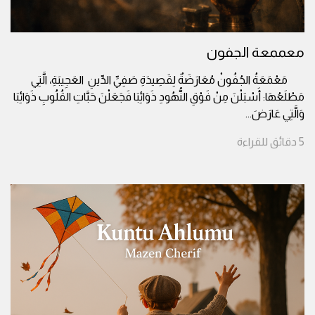
معممعة الجفون
مَعْمَعَةُ الجُفُونْ مُعَارَضَةٌ لِقَصِيدَةِ صَفِيِّ الدِّينِ العَجِيبَةِ، الَّتِي
مَطْلَعُهَا: أَسْبَلْنَ مِنْ فَوْقِ النُّهُودِ ذَوَائِبَا فَجَعَلْنَ حَبَّاتِ القُلُوبِ ذَوَائِبَا
وَالَّتِي عَارَضَ
...
5
دقائق
للقراءة