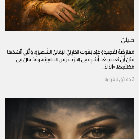
خليليّ
مُعَارَضَةٌ لِقَصِيدَةِ عَبْدِ يَغُوثَ الحَارِثِيِّ اليَمَانِيِّ الشَّهِيرَةِ، وَالَّتِي أَنْشَدَهَا
قَبْلَ أَنْ يُعْدَمَ بَعْدَ أَسْرِهِ فِي الحَرْبِ زَمَنَ الجَاهِلِيَّةِ، وَقَدْ قَالَ فِي
مَطْلَعِهَا: «أَلَا لَا
...
2
دقائق
للقراءة