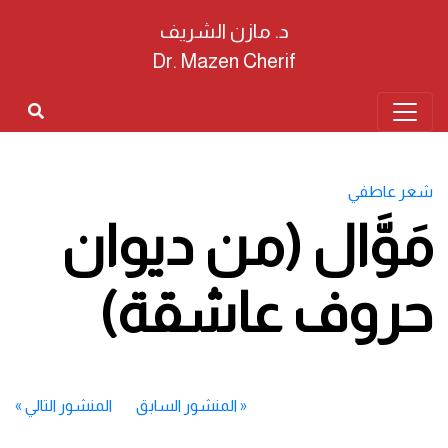
د. مازن الشريف
Dr. Mazen Cherif
شعر عاطفي
مَوَّال (من ديوان
حروف عاشقة)
«
المنشور السابق
المنشور التالي
»