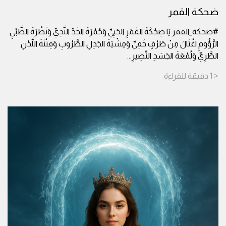
ضحكة القمر
#ضحكة_القمر يَا ضِحْكَةَ القَمَرِ الحَيِيِّ وَحُمْرَةَ الخَدِّ النَّدِيِّ وَنَظْرَةَ الظَّبْيِ
الرَّؤُومِ اغْتَالَ مِنْ طَرْفٍ خَفِيِّ وَمِشْيَةَ الجَذِلِ الطَّرُوبِ وَفِتْنَةَ اللَّدُنِ
الطَّرِيِّ وَلُمْعَةَ الجَسَدِ النَّضِيرِ
...
< 1
دقيقة
للقراءة