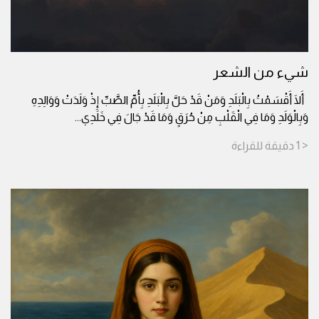
شيء من الشعر
أَلَا أَقْسَمْتُ بِالْبَلَدِ وَمَنْ قَدْ حَلَّ بِالْبَلَدِ بِأُمِّ الصَّبِّ إِذْ وَلَدَتْ وَوَالِدِهِ
وَبِالْوَلَدِ وَمَا فِي الْقَلْبِ مِنْ حُرَقٍ وَمَا قَدْ جَالَ فِي خَلَدِي
...
< 1
دقيقة
للقراءة