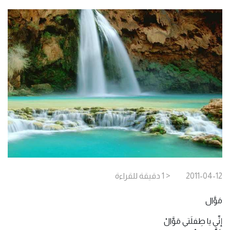
2011-04-12
< 1
دقيقة
للقراءة
مَوَّال
إنِّي يا طِفلَتي مَوَّالْ