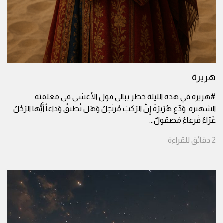
هريرة
#هريرة في هذه الليلة خطر ببالي قول الأعشى في معلقته
الشهيرة: وَدِّع هُرَيرَةَ إِنَّ الرَكبَ مُرتَحِلُ وَهَل تُطيقُ وَداعاً أَيُّها الرَجُلُ
غَرّاءُ فَرعاءُ مَصقولٌ
...
2
دقائق
للقراءة