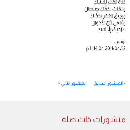
غَنَّاهُ الحُبُّ لعَينيكِ
والقَلبُ بكفِّكِ صِلْصالْ
ورحِيقُ العُمْرِ بخدَّيكِ
وأنا في كُلِّ الأحْوَالْ
لا أَمْلِكُ إلاَّ لَبّيكِ
تونس
«
المنشور السابق
المنشور التالي
»
منشورات ذات صلة