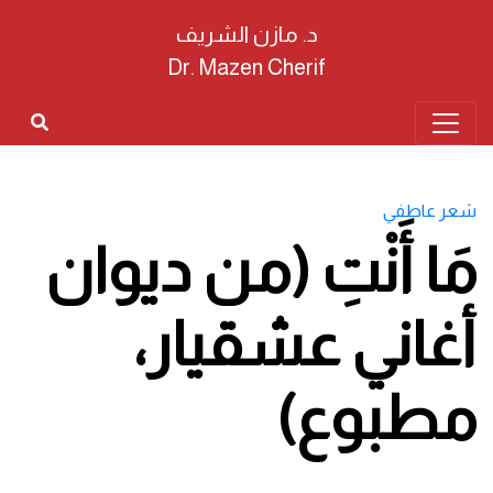
د. مازن الشريف
Dr. Mazen Cherif
شعر عاطفي
مَا أَنْتِ (من ديوان
أغاني عشقيار،
مطبوع)