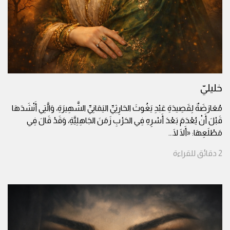
خليليّ
مُعَارَضَةٌ لِقَصِيدَةِ عَبْدِ يَغُوثَ الحَارِثِيِّ اليَمَانِيِّ الشَّهِيرَةِ، وَالَّتِي أَنْشَدَهَا
قَبْلَ أَنْ يُعْدَمَ بَعْدَ أَسْرِهِ فِي الحَرْبِ زَمَنَ الجَاهِلِيَّةِ، وَقَدْ قَالَ فِي
مَطْلَعِهَا: «أَلَا لَا
...
2
دقائق
للقراءة