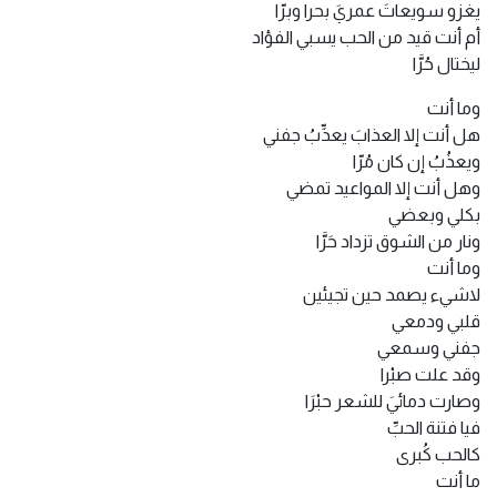
يغزو سويعاتَ عمريَ بحرا وبرّا
أم أنت قيد من الحب يسبي الفؤاد
ليختال حُرَّا
وما أنت
هل أنت إلا العذابَ يعذِّبُ جفني
ويعذُبُ إن كان مُرّا
وهل أنت إلا المواعيد تمضي
بكلي وبعضي
ونار من الشوق تزداد حَرَّا
وما أنت
لاشيء يصمد حين تجيئين
قلبي ودمعي
جفني وسمعي
وقد علت صبْرا
وصارت دمائيَ للشعر حبْرَا
فيا فتنة الحبِّ
كالحب كُبرى
ما أنت