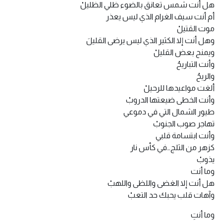
هل أنت شمس تعانق بالضوء ظلي الظليلْ
أم أنت سيف الغرام الذي ليس يعذر
موت القتيلْ
وهل أنت إلا الكثير الذي ليس يرضى القليلَ
ويمنح بعض القليلْ
وأنت التباريحُ
والريحُ
ألغت مواعيدها للرحيلْ
وأنت الخطى ضيعتها الدروبْ
طيور الشمال التي في دموعي
تهاجر صوب الجنوبْ
وأنت ابتسامة قلبي
كزهر من الثلج…في كأس نار
يذوبْ
وما أنت
هل أنت إلا الغضى واللظى واللهبْ
وآهات قلب يحبك حد التعبْ
وما أنتِ