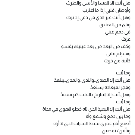
هل أنت الا المسا والأسى والطربْ
وأوطان قلبي إذا ما اغتربْ
وهل أنت غيرَ الذي في دمي إذ نزفْ
وناي من العشق
في دمع عيني
عزفْ
وكف من البعد من بعد عينيك يقسو
ويحطِم قلبي
كآنية من خزفْ
وما أنت
هل أنت إلا الصدى..والندى..والمدى..يبتعدْ
وفجر لميعاده يستعِدْ
وهل أنت إلا التباريحَ بالقلب كم تستبدْ
وما أنت
هل أنت إلا البعيدَ الذي تاه خطو الهوى في مداهْ
وما بين دمع وشمع وآه
أضيع أيام عمري بخيط السراب الذي لا أراه
وتأتين/ تمضين