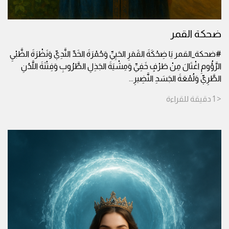
ضحكة القمر
#ضحكة_القمر يَا ضِحْكَةَ القَمَرِ الحَيِيِّ وَحُمْرَةَ الخَدِّ النَّدِيِّ وَنَظْرَةَ الظَّبْيِ
الرَّؤُومِ اغْتَالَ مِنْ طَرْفٍ خَفِيِّ وَمِشْيَةَ الجَذِلِ الطَّرُوبِ وَفِتْنَةَ اللَّدُنِ
الطَّرِيِّ وَلُمْعَةَ الجَسَدِ النَّضِيرِ
...
< 1
دقيقة
للقراءة