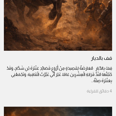
قف بالديار
قِفْ بِالدِّيَارِ مُعَارَضَةٌ لِقَصِيدَةٍ مِنْ أَرْوَعِ قَصَائِدِ عَنْتَرَةَ بْنِ شَدَّادٍ، وَقَدْ
كَتَبْتُهَا مُنْذُ قَرَابَةِ الْعِشْرِينَ عَامًا، غَيْرَ أَنِّي غَيَّرْتُ الْقَافِية. وَتَجْمَعُنِي
بِعَنْتَرَةَ صِلَةٌ
...
4
دقائق
للقراءة