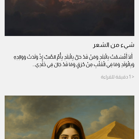
شيء من الشعر
أَلَا أَقْسَمْتُ بِالْبَلَدِ وَمَنْ قَدْ حَلَّ بِالْبَلَدِ بِأُمِّ الصَّبِّ إِذْ وَلَدَتْ وَوَالِدِهِ
وَبِالْوَلَدِ وَمَا فِي الْقَلْبِ مِنْ حُرَقٍ وَمَا قَدْ جَالَ فِي خَلَدِي
...
< 1
دقيقة
للقراءة