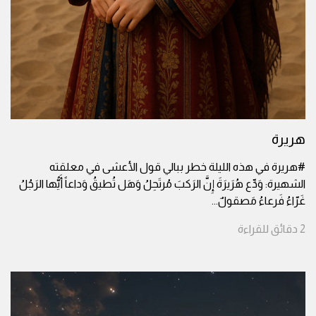
هريرة
#هريرة في هذه الليلة خطر ببالي قول الأعشى في معلقته
الشهيرة: وَدِّع هُرَيرَةَ إِنَّ الرَكبَ مُرتَحِلُ وَهَل تُطيقُ وَداعاً أَيُّها الرَجُلُ
غَرّاءُ فَرعاءُ مَصقولٌ
...
2
دقائق
للقراءة