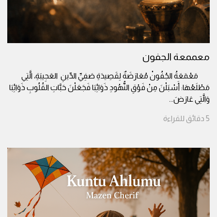
معممعة الجفون
مَعْمَعَةُ الجُفُونْ مُعَارَضَةٌ لِقَصِيدَةِ صَفِيِّ الدِّينِ العَجِيبَةِ، الَّتِي
مَطْلَعُهَا: أَسْبَلْنَ مِنْ فَوْقِ النُّهُودِ ذَوَائِبَا فَجَعَلْنَ حَبَّاتِ القُلُوبِ ذَوَائِبَا
وَالَّتِي عَارَضَ
...
5
دقائق
للقراءة