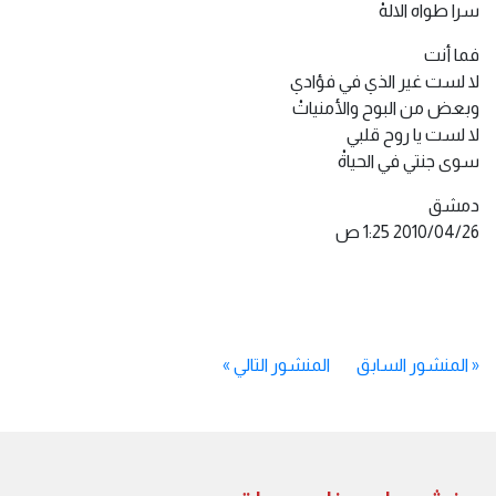
سرا طواه الالهْ
فما أنت
لا لست غير الذي في فؤادي
وبعض من البوح والأمنياتْ
لا لست يا روح قلبي
سوى جنتي في الحياةْ
دمشق
«
المنشور السابق
المنشور التالي
»