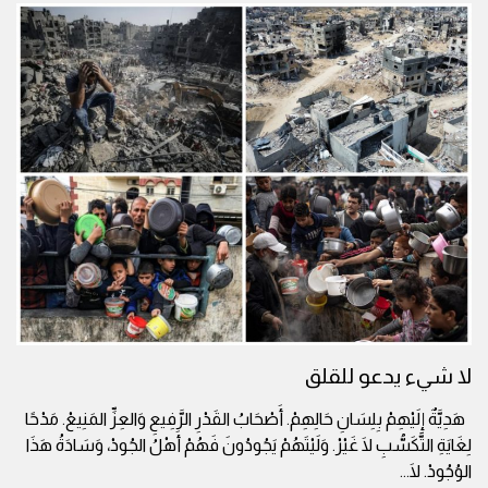
لا شيء يدعو للقلق
هَدِيَّةٌ إِلَيْهِمْ بِلِسَانِ حَالِهِمْ. أَصْحَابُ القَدْرِ الرَّفِيعِ وَالعِزِّ المَنِيعْ. مَدْحًا
لِغَايَةِ التَّكَسُّبِ لَا غَيْرْ. وَلَيْتَهُمْ يَجُودُونَ فَهُمْ أَهْلُ الجُودْ، وَسَادَةُ هَذَا
الوُجُودْ. لَا
...