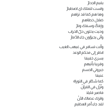
يقيم الجدارْ
ولست لتملك اي اصطبارْ
وها هم كما قد تراهم
ضلال خطاهم
وإفكٌ وسفك ونارْ
وحيث يحلون حلّ الخراب
وأنى يجيؤون جاء الدّمارْ
وأنت تسافر في غيهب الغيب
انظر إلى محكم الوعد
يسري خفيفا
وقريبا يأتيهم
جبروتي الحسم
عنيفا
كما سُطّر في التوراة
ونُزّل في القرآنْ
فاصبر قليلا
واترك عصاك الآنْ
لقد جاء أمر العظيم