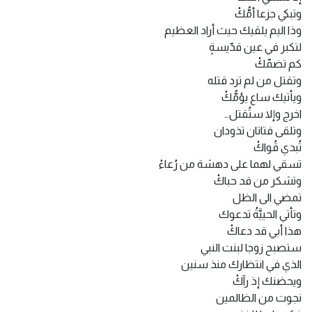
وتبكي جزعا أمُّكْ
وذا اليم يلقيك حيث أراد العظيم
لتكبر في عين قدّيسةٍ
كم تضمّكْ
وتقتل من لم ترد قتله
ويأتيك ساع يؤمُّكْ
اخرج وإلا ستُقتل…
وتلقى فتاتان تذودان
تُبدي قُواكْ
تسقي لهما على دهشة من رُعاءْ
وتشكر من قد حباكْ
تمضي الى الظل
وتأتي الحييَّةُ تدعوك
هذا أبي قد دعاكْ
ستصبح زوجا لبنت النبي
الذي في انتظارك منذ سنين
ويحضنك إذ رآكْ
نجوت من الظالمين