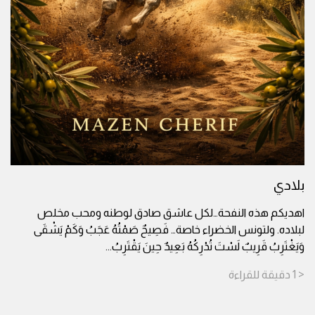
بلادي
اهديكم هذه النفحة…لكل عاشق صادق لوطنه ومحب مخلص
لبلاده. ولتونس الخضراء خاصة… فَصِيحٌ صَمْتُهُ عَجَبُ وَكَمْ يَشْقَى
وَيَغْتَرِبُ قَرِيبٌ لَسْتَ تُدْرِكُهُ بَعِيدٌ حِينَ يَقْتَرِبُ
...
< 1
دقيقة
للقراءة