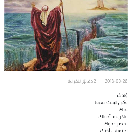
2018-03-28
2
دقائق
للقراءة
وُلدتَ
وكان البحث دقيقا
عنك
ولكن قد أخفاك
بقصر عدوك
إذ تمشي أختك