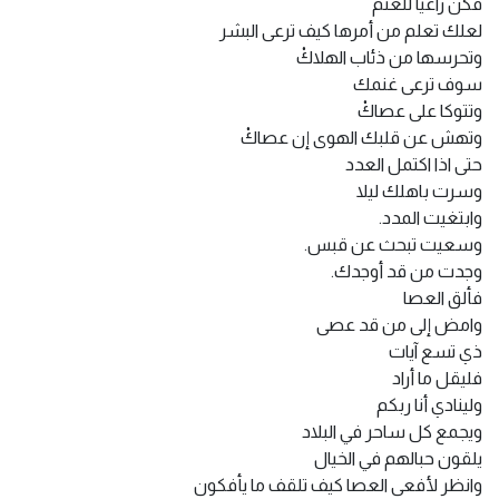
فكن راعيا للغنم
لعلك تعلم من أمرها كيف ترعى البشر
وتحرسها من ذئاب الهلاكْ
سوف ترعى غنمك
وتتوكا على عصاكْ
وتهش عن قلبك الهوى إن عصاكْ
حتى اذا اكتمل العدد
وسرت باهلك ليلا
وابتغيت المدد.
وسعيت تبحث عن قبس.
وجدت من قد أوجدك.
فألق العصا
وامض إلى من قد عصى
ذي تسع آيات
فليقل ما أراد
ولينادي أنا ربكم
ويجمع كل ساحر في البلاد
يلقون حبالهم في الخيال
وانظر لأفعى العصا كيف تلقف ما يأفكون