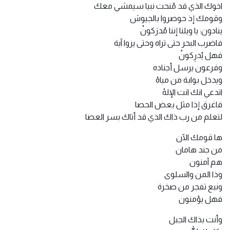
اخوك الذي قد مُنحت نبيا سيمشي معك
وقومك إذ حوصروا بالجيوش
ينادون: يا ويلنا إننا مُدرَكونْ
فاضرب البحر حتى تراه وحتى يروا آية
فهل يُدرِكونْ
وفرعون يرسل أجناده
ويدخل بوابة من مياهْ
اتدعي انك انت الإلهْ
فاغرق إذا مثل بعض الحصا
لتعلم من رب ذاك الذي قد أتاك بسر العصا
ها قومك الآن
من جند هامان
هم آمنون
وذا المن والسلوى
ونبع تفجر من صخرة
فهل يؤمنون
وأنت بذاك الجبل