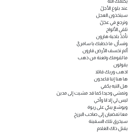
يكلمك الله
عند بلوغ الأجلْ
سيتخذون العجل
وترجع في عجَلْ
تلقي الألواح
تأخذْ بلحية هارون
وتسأل: ما خطبك يا سامريّ
ألم تخسف الأرض قارون
ما لقومك ولعنة من ذهب
يقولون
اذهب وربك قاتلا
ها هنا إننا قاعدون
هل التيه يكفي
وتمشي وحيدا كما قد مشيت إلى مدينَ
ليس لي إلا انا وأخي
ويوشع يبكي على ربوة
معا تمضيان إلى صاحب البرزخِ
سيخرق تلك السفينة
يقتل ذاك الغلام