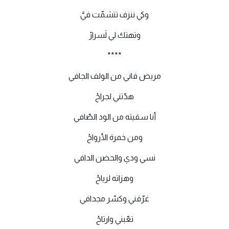
وكي ننزف تتشمّت فيَّ
وتهتك لي لَسرارْ
****
مريض فاني من الولف الجافي
هدّتني لجراحْ
أنا سقيته من الود الصّافي
ومن خمرة الأرواحْ
نسي ودي والحضن الدافي
وهزاته لرياحْ
غرّقني وكسّر مجدافي
تعّبني وارتاحْ