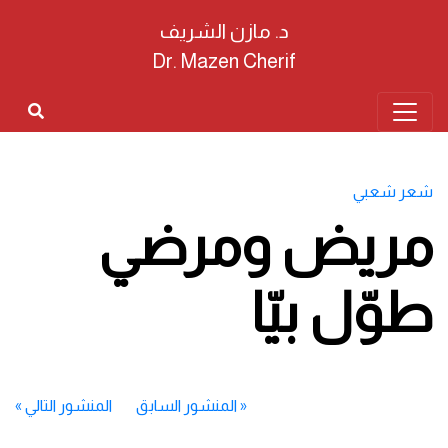
د. مازن الشريف
Dr. Mazen Cherif
شعر شعبي
مريض ومرضي
طوّل بيّا
«
المنشور السابق
المنشور التالي
»