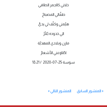
خلاني كالجمر الطافي
طفّالي المصباحْ
هيّمني وكتّف لي يديَّ
الي خدوده بُلّارْ
مازن وبلادي المهديّة
اطّاوعني الأشعارْ
سوسة 25-07-2020 / 18:21
«
المنشور السابق
المنشور التالي
»