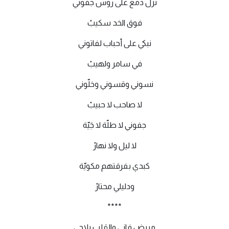
نزل دمع على روس جفوني
فوق الخد سكيبْ
نبكي على أحباب لفاتوني
في سامر ولهيبْ
نسوني وقسوني وخلّوني
لا صاحب لا حبيبْ
جفوني لا طلّة لا جَيّة
لا ليل ولا نهارْ
كبدي بفرقتهم مكويّة
ودليلي محتارْ
****
مريض فاني والقلب يلاجي