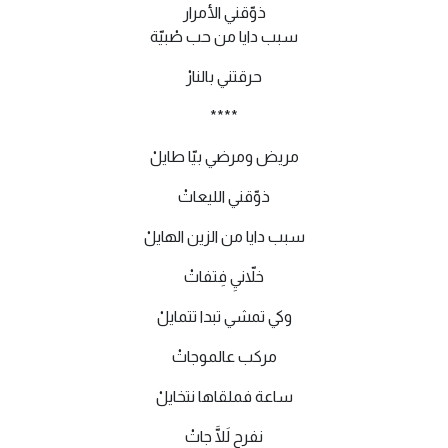
ذوّقني الأمرار
سبب دايا من حب صْبيّة
حرقتني بالنارْ
****
مريض ومرضي بيّا طايلْ
ذوّقني الليعاتْ
سبب دايا من الزين الهايلْ
خلاّنيِ فِتفاتْ
وكي تمشي تبدا تتمايلْ
مركب عالموجاتْ
ساعة فملقاها نتخايلْ
نفرح لَلَّا جاتْ