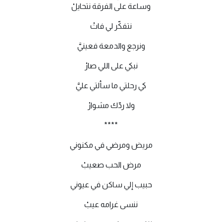
وساعة على الفرقة نتحايلْ
نتفكّر لي فاتْ
ونرجع والدمعة فعينيَّ
نبكي على اللي صارْ
كي رحلتي ما سألتي عليَّ
ولا ردّك مشوارْ
****
مريض ومرضي في مكنوني
مرض الحب صعيبْ
حبيب إلي ساكن في عيوني
ننسى غرامه عيبْ