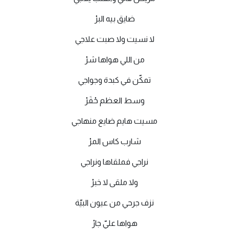
ضايق بيه البرْ
لا نسيت ولا صبت علاجي
من اللي هواها شرْ
تمكّن في كبدة وجواجي
وسط العظم حْفَرْ
مسيت هايم ضايع منهاجي
شارب كاس المرْ
نراجي فملقاها ونراجي
ولا ملقى لا خبرْ
نزف جرحي من عيون البيّة
هواها عليّ جارْ