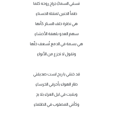
تسقي السماءُ جراح روحه كلما
ظمأ الحنين لمقلة الحسناءِ
هي نظرة خلف الستار كأنها
سهم العدو بلهفة الأحشاءِ
هي بسمة في الدمع تُسعف خلّها
وتقول لا تجزع من الأنواءِ
قد خنتني يا ريح لست صديقتي
طار الهواء بأحرفي الخرساءِ
وبقيت في ليل العراء بلا يدٍ
وكأنني المصلوب في الظلماءِ