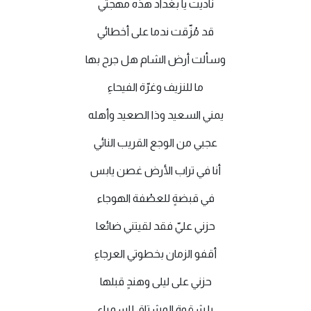
ناديت يا بغداد هذه مهجتي
قد مُزّقت ندما على أخطائي
وسألت أرض الشام هل جرح بها
ما للنزيف وغرّة الفيحاءِ
يمني السعيد وذا الصعيد وأهله
عجبي من الوجع القريب النائي
أنا في تراب الأرض غصن يابس
في قبضةٍ للعصْفة الهوجاء
حزني عليّ فقد لقيتني ضائعا
أقفو الزمان بخطوتي العرجاءِ
حزني على ليلى وهندٍ قبلها
يا شقوة المشتاق للسمراءِ