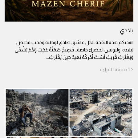
بلادي
اهديكم هذه النفحة…لكل عاشق صادق لوطنه ومحب مخلص
لبلاده. ولتونس الخضراء خاصة… فَصِيحٌ صَمْتُهُ عَجَبُ وَكَمْ يَشْقَى
وَيَغْتَرِبُ قَرِيبٌ لَسْتَ تُدْرِكُهُ بَعِيدٌ حِينَ يَقْتَرِبُ
...
< 1
دقيقة
للقراءة