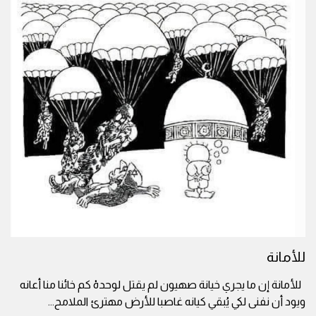
للأمانة
للأمانة إن ما يجري خيانة صهيون لم يقتل لوحدهْ كم خائنا منا أعانه
ويود أن نفنى لكي يُبقي كيانه غاصبا للأرض مهترئ الملامح
...