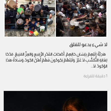
لا شيء يدعو للقلق
هَدِيَّةٌ إِلَيْهِمْ بِلِسَانِ حَالِهِمْ. أَصْحَابُ القَدْرِ الرَّفِيعِ وَالعِزِّ المَنِيعْ. مَدْحًا
لِغَايَةِ التَّكَسُّبِ لَا غَيْرْ. وَلَيْتَهُمْ يَجُودُونَ فَهُمْ أَهْلُ الجُودْ، وَسَادَةُ هَذَا
الوُجُودْ. لَا
...
1
دقيقة
للقراءة