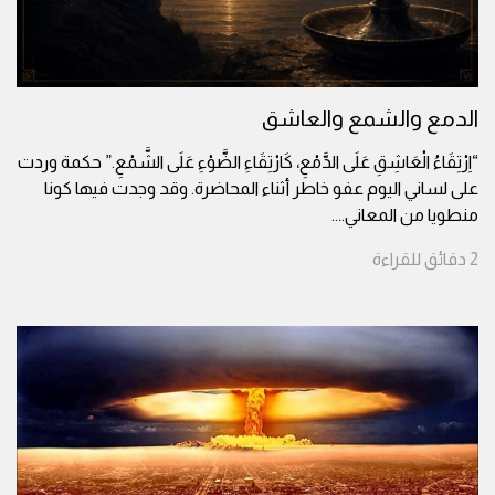
الدمع والشمع والعاشق
“اِرْتِقَاءُ الْعَاشِقِ عَلَى الدَّمْعِ، كَارْتِقَاءِ الضَّوْءِ عَلَى الشَّمْعِ.” حكمة وردت
على لساني اليوم عفو خاطر أثناء المحاضرة. وقد وجدت فيها كونا
منطويا من المعاني.
...
2
دقائق
للقراءة