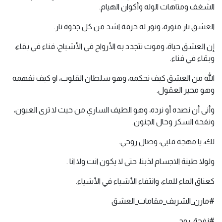
الشغف ومتاهات الوله وأكوان الهيام.
العشق نار منورة، ونور له حرقة اشد من كل جذوة نار.
إن العشق حياة، وموت تتجدد به الأرواح في الأشباح، فناء في بقاء،
وبقاء في فناء.
الله من العشق كيف نحكمه، وهو سلطان القلوب، او كيف نفهمه
وهو محير العقول.
وأنى أن نصده أو نرده، وهو الطيف الساري من حيث لا ترى العيون،
ونفحة السكر وحال الجنون.
لك، يا مهجة قلبي، وصال روحي.
ولولا طينة الاجسام لذبنا، حتى لا يكون انت ولا انا .
كعناق الماء للماء، وانتفاء الأشياء في الأشياء.
#مازن_الشريف_مقامات_العشق
#نفحة_روح