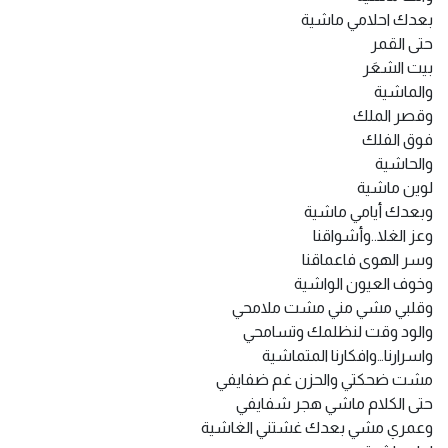
بعدك احلامي ماشية
حتى القمر
بيت الشعَر
والماشية
وقصر الملك
فوق الفلك
والحاشية
لوين ماشية
وبعدك أيامي ماشية
وعز الغلا..وأشواقنا
وسر الهوى فاعماقنا
وخوف العيون الواشية
وقلبي مشي مني مشت ملامحي
والود وقت لنظلمك وتسامحي
واسرارنا…وافكارنا المتماشية
مشت ضحكتي والحزن غم ضفايفي
حتى الكلام ماشي هجر شفايفي
وعمري مشي بعدك غشتني الغاشية