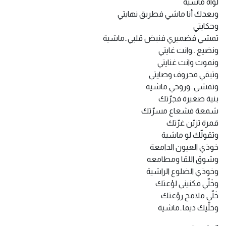
لواه ماشية
وبعدك أنا ماشي فطريق نهايتي
وحكايتي
تمشي فضميري فنبض قلبي..ماشية
ونضيع ..وانت غايتي
ونموت وانت غنايتي
وتبقي فحروف وصايتي
وتمشي…وروحي ماشية
بنية صغيرة فجرّتك
شمعة فشعاع مسرّتك
قمرة تزيّن غرّتك
وتقولّك لو ماشية
خوذي العيون الدامعة
وشوق اللقا ومطامعه
وخوذي الضلوع الراشية
وخَلّي فكنيني لوْعتك
خَلّي ملامح روْعتك
وخلِّيك ديما..ماشية