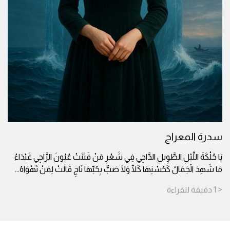
سدرة المعراج
يَا حُلْكَةَ اللَّيْلِ الطَّوِيلِ الدَّاجِي فِي شَعْرِ مَنْ فَتَنَتْ عُيُونَ الرَّاجِي غَيْدَاءُ
مَا شَهِدَ الْجَمَالُ كَحُسْنِهَا كَلَّا وَلَا صَبٌّ بِحُبِّهَا نَاجِ قَالَتْ لِمَنْ تَهْوَاهُ
...
< 1
دقيقة
للقراءة