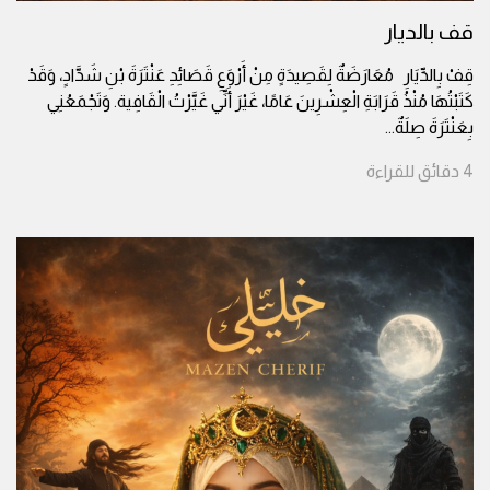
قف بالديار
قِفْ بِالدِّيَارِ مُعَارَضَةٌ لِقَصِيدَةٍ مِنْ أَرْوَعِ قَصَائِدِ عَنْتَرَةَ بْنِ شَدَّادٍ، وَقَدْ
كَتَبْتُهَا مُنْذُ قَرَابَةِ الْعِشْرِينَ عَامًا، غَيْرَ أَنِّي غَيَّرْتُ الْقَافِية. وَتَجْمَعُنِي
بِعَنْتَرَةَ صِلَةٌ
...
4
دقائق
للقراءة