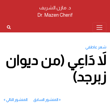
د. مازن الشريف
Dr. Mazen Cherif
شعر عاطفي
لاَ دَاعِي (من ديوان
زبرجد)
«
المنشور السابق
المنشور التالي
»