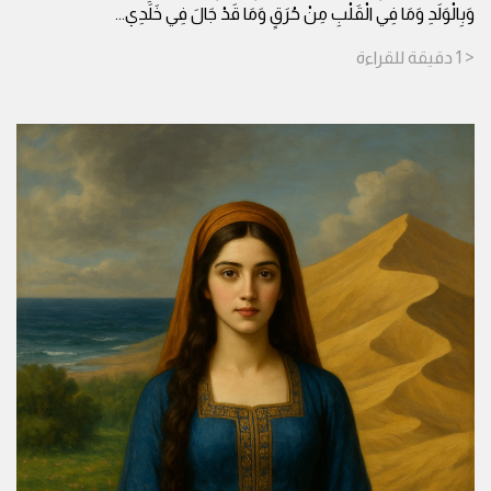
وَبِالْوَلَدِ وَمَا فِي الْقَلْبِ مِنْ حُرَقٍ وَمَا قَدْ جَالَ فِي خَلَدِي
...
< 1
دقيقة
للقراءة