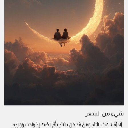
شيء من الشعر
أَلَا أَقْسَمْتُ بِالْبَلَدِ وَمَنْ قَدْ حَلَّ بِالْبَلَدِ بِأُمِّ الصَّبِّ إِذْ وَلَدَتْ وَوَالِدِهِ