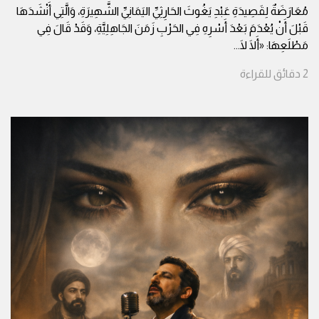
مُعَارَضَةٌ لِقَصِيدَةِ عَبْدِ يَغُوثَ الحَارِثِيِّ اليَمَانِيِّ الشَّهِيرَةِ، وَالَّتِي أَنْشَدَهَا
قَبْلَ أَنْ يُعْدَمَ بَعْدَ أَسْرِهِ فِي الحَرْبِ زَمَنَ الجَاهِلِيَّةِ، وَقَدْ قَالَ فِي
مَطْلَعِهَا: «أَلَا لَا
...
2
دقائق
للقراءة