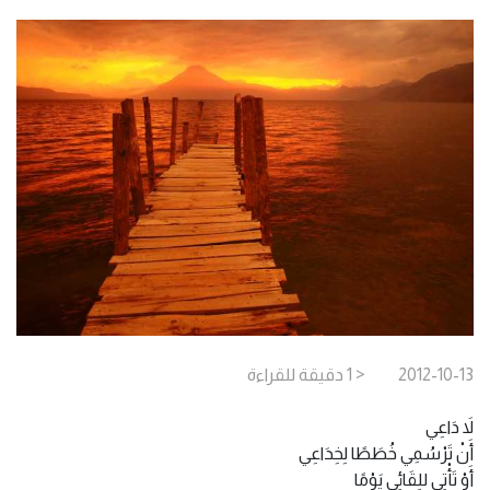
2012-10-13
< 1
دقيقة
للقراءة
لاَ دَاعِي
أَنْ تَرْسُمِي خُطَطًا لِخِدَاعِي
أَوْ تَأْتِي للِقَائِي يَوْمًا