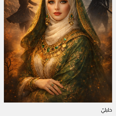
خليليّ