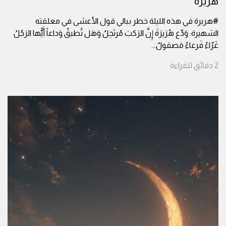
هريرة
#هريرة في هذه الليلة خطر ببالي قول الأعشى في معلقته
الشهيرة: وَدِّع هُرَيرَةَ إِنَّ الرَكبَ مُرتَحِلُ وَهَل تُطيقُ وَداعاً أَيُّها الرَجُلُ
غَرّاءُ فَرعاءُ مَصقولٌ
...
2
دقائق
للقراءة