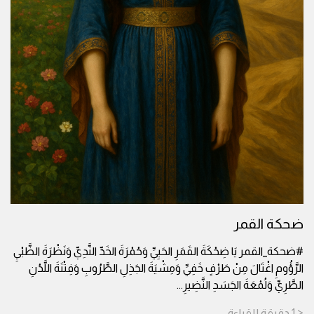
ضحكة القمر
#ضحكة_القمر يَا ضِحْكَةَ القَمَرِ الحَيِيِّ وَحُمْرَةَ الخَدِّ النَّدِيِّ وَنَظْرَةَ الظَّبْيِ
الرَّؤُومِ اغْتَالَ مِنْ طَرْفٍ خَفِيِّ وَمِشْيَةَ الجَذِلِ الطَّرُوبِ وَفِتْنَةَ اللَّدُنِ
الطَّرِيِّ وَلُمْعَةَ الجَسَدِ النَّضِيرِ
...
< 1
دقيقة
للقراءة