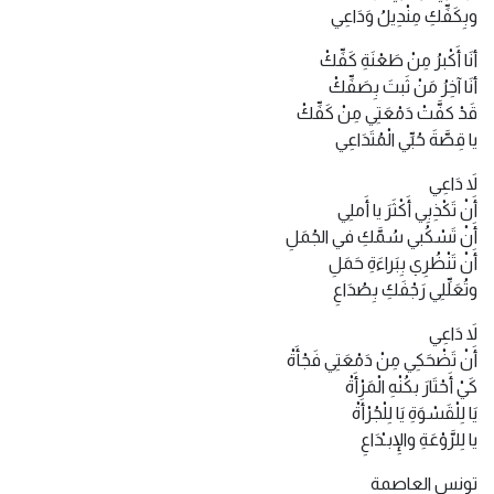
وبِكَفِّكِ مِنْدِيلُ وَدَاعِي
أنَا أَكْبرُ مِنْ طَعْنَةِ كَفِّكْ
أنَا آخِرُ مَنْ ثَبتَ بِصَفِّكْ
قَدْ كفَّتْ دَمْعَتِي مِنْ كَفِّكْ
يا قِصَّةَ حُبِّي الْمُتَدَاعِي
لاَ دَاعِي
أَنْ تَكْذِبِي أَكْثَرَ يا أَملِي
أَنْ تَسْكُبي سُمَّكِ في الجُمَلِ
أَنْ تَنْظُرِي بِبَراءَةِ حَمَلِ
وتُعَلِّلِي رَجْفَكِ بِصُدَاعِ
لاَ دَاعِي
أَنْ تَضْحَكِي مِنْ دَمْعَتِي فَجْأَةْ
كَيْ أَحْتَارَ بكُنْهِ الْمَرْأَةْ
يَا لِلْقَسْوَةِ يَا لِلْجُرْأَةْ
يا لِلرَّوْعَةِ والإِبـْدَاعِ
تونس العاصمة