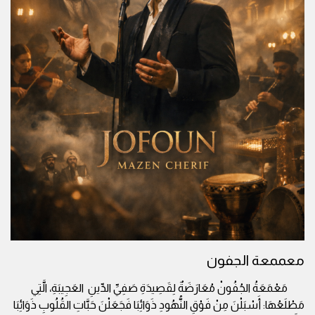
معممعة الجفون
مَعْمَعَةُ الجُفُونْ مُعَارَضَةٌ لِقَصِيدَةِ صَفِيِّ الدِّينِ العَجِيبَةِ، الَّتِي
مَطْلَعُهَا: أَسْبَلْنَ مِنْ فَوْقِ النُّهُودِ ذَوَائِبَا فَجَعَلْنَ حَبَّاتِ القُلُوبِ ذَوَائِبَا