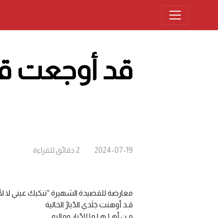
قد أوجعت ق
2024-07-19
2
دقائق
للقراءة
معارضة للقصيدة الشهيرة “تبكيك عيني لا لأ
قـد أوهنت جَلَدي الدّيارُ الخالية
مـن أهـلـهـا ما للدّيارِ وماليه