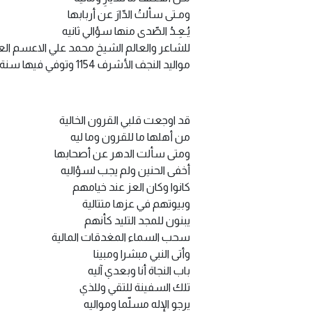
ومـتى سألتُ الدّارَ عن أربابها
يُـعِـدُ الصّدى منها سؤالي ثانيه
للشاعر والعالم الشيخ محمد علي الاعسم العر
مواليد النجف الأشرف 1154 وتوفي فيها سنة 1233.
قد اوجعت قلبي القرون الخالية
من أهلها ما للقرون وما ليه
ومتى سألت الدهر عن أصحابها
أخفى الحنين ولم يجب لسؤاليه
كانوا وكان العز عند خيامهم
وبيوتهم في عزها متتالية
يبنون للمجد التليد كأنهم
سحب السماء المغدقات المالية
وأتى النبي مبشرا ومبينا
باب النجاة أنا وبعدي آليه
تلك السفينة للتقي وللذي
يرجو الإله مسلّما ومواليه