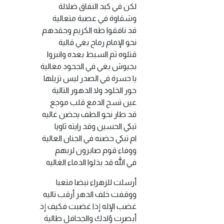
لكن في كبد النفاق ضلالة
وشقاوة في عصبة متعالية
قد نافقوا طه الكريم وحقدهم
نحو الإمام رماح بغي قالية
قتلوه ثم السبط بعده وانبروا
بجيوش بغي في الجحود مغالية
يا حسرة في الصدر ليس تزيلها
حور الخلود ولا الدهور التالية
عين تسح الدمع قلب موجع
قد طار نحو الطف يحضن غاليه
تبكي الحسين وقد رايته ثاويا
ام تبكي حضنه في الجنان العالية
ووفاء قوم صابرون لربهم
في الله قد بذلوا الدماء الغاليه
أرسلت للزهراء نبضا متعبا
ووقفت خلف الدهر أرقب تاليه
غضب الإله إذا غضبت فكيف إذ
أبصرت وُلدك والجحافل طالية