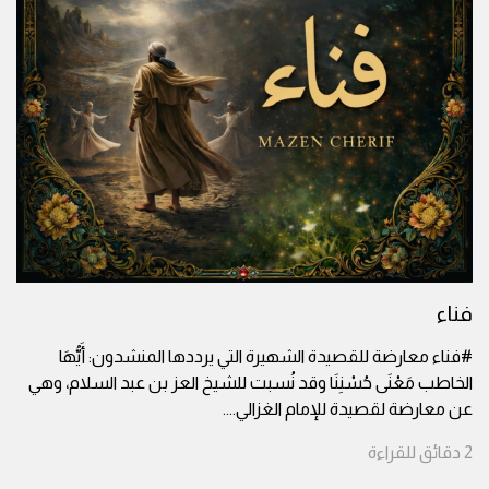
فناء
#فناء معارضة للقصيدة الشهيرة التي يرددها المنشدون: أَيُّهَا
الخاطب مَعْنَى حُسْنِنَا وقد نُسبت للشيخ العز بن عبد السلام، وهي
عن معارضة لقصيدة للإمام الغزالي.
...
2
دقائق
للقراءة