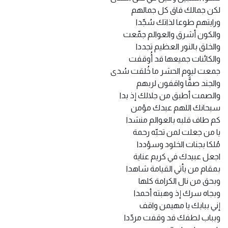
لكن جمالك فاق كل جمالهم
ورايتهم طوعا لذاتك سُجّدا
والكون أشرق والعوالم جمّعت
والخلق بالنور العظيم تجددا
والكائنات جميعها قد أُوقفت
جمعت ليوم الحشر ما خُلقت سُدى
والجند صفًّا واقفون لربهم
والصمت أطبق من جلالك إذ بدا
سبحانك اللهم عبدك مؤمن
كم طاف قلبه بالعوالم منشدا
يا من جعلت لمن تحبّه رحمة
مُلكا بجنات الخلود وسؤددا
اجعل عبيدك في كريم عناية
بمقام من يأتي القيامة شاهدا
وبحق من نال الكرامة كلها
وبجاه سرك إذ وهبته أحمدا
إني ببابك يا مهيمن واقف
وبباب لطفك قد وقفت مردّدا