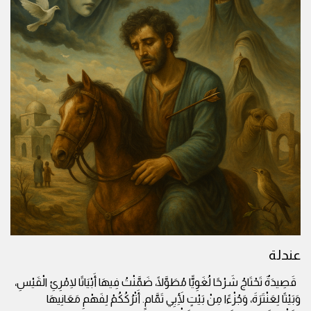
عندلة
قَصِيدَةٌ تَحْتَاجُ شَرْحًا لُغَوِيًّا مُطَوَّلًا، ضَمَّنْتُ فِيهَا أَبْيَاتًا لِامْرِئِ الْقَيْسِ،
وَبَيْتًا لِعَنْتَرَةَ، وَجُزْءًا مِنْ بَيْتٍ لِأَبِي تَمَّامٍ. أَتْرُكُكُمْ لِفَهْمِ مَعَانِيهَا