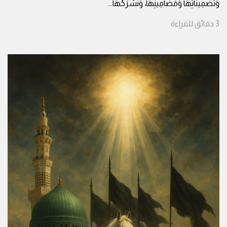
وَتَضْمِينَاتِهَا وَمَضَامِينِهَا، وَنَشْرَحُهَا
...
3
دقائق
للقراءة