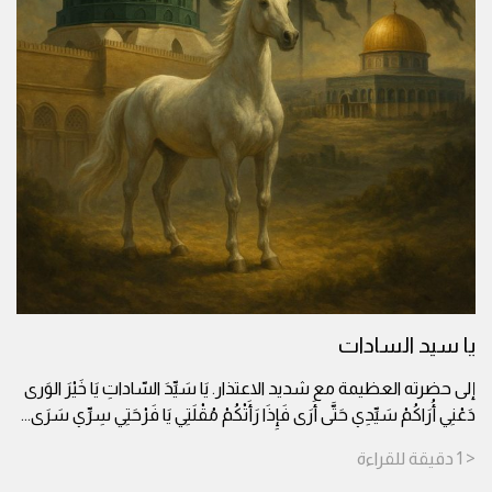
يا سيد السادات
إلى حضرته العظيمة مع شديد الاعتذار. يَا سَيِّدَ السّاداتِ يَا خَيْرَ الوَرى
دَعْنِي أُرَاكُمْ سَيِّدِي حَتَّى أَرَى فَإِذَا رَأَتْكُمْ مُقْلَتِي يَا فَرْحَتِي سِرِّي سَرَى
...
< 1
دقيقة
للقراءة