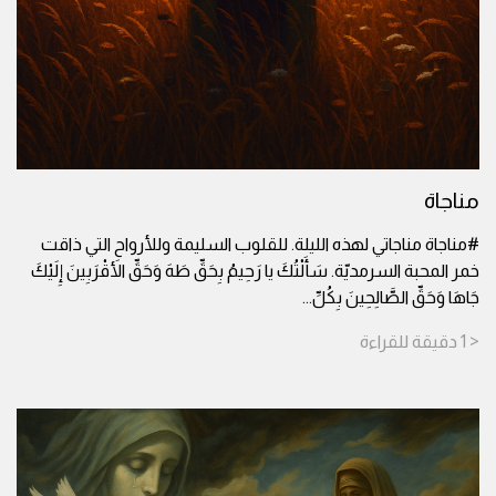
مناجاة
#مناجاة مناجاتي لهذه الليلة. للقلوب السليمة وللأرواح التي ذاقت
خمر المحبة السرمديّة. سَأَلْتُكَ يا رَحِيمُ بِحَقِّ طَهَ وَحَقِّ الأَقْرَبِينَ إِلَيْكَ
جَاهَا وَحَقِّ الصَّالِحِينَ بِكُلِّ
...
< 1
دقيقة
للقراءة