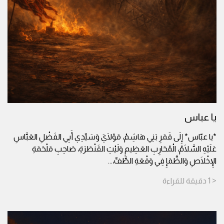
يا عباس
*يا عبّاس* إِلَى قَمَرِ بَنِي هَاشِمْ، مَوْلَايَ وَسَيِّدِي أَبِي الفَضْلِ العَبَّاسِ
عَلَيْهِ السَّلَامُ، الْمُحَارِبِ العَظِيمِ وَلَيْثِ القَنْطَرَةِ، صَاحِبِ مَلْحَمَةِ
الإِخْلَاصِ وَالظَّمَإِ فِي وَقْعَةِ الطَّفِّ،
...
< 1
دقيقة
للقراءة