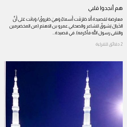
هم أنجدوا قلبي
معارضة لقصيدة:أَلا طَرَقَت أَسماءُ وَهِيَ طَروقُ/ وَبانَت عَلى أَنَّ
الخَيالَ يَشوقُ للشاعر والصحابي عمرو بن الاهتم (من المخضرمين
والتقى رسول الله فأكرمه). في قصيدة
...
2
دقائق
للقراءة