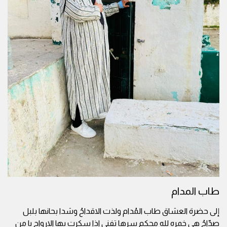
طاب المدام
إلى حضرة العشاق طاب المُدام ولذت الاقداحُ وشدا بحانها بلبل
صدّاحُ هي خمره لله محكم سرها تفنى اذا سكرت بها الارواح يا من