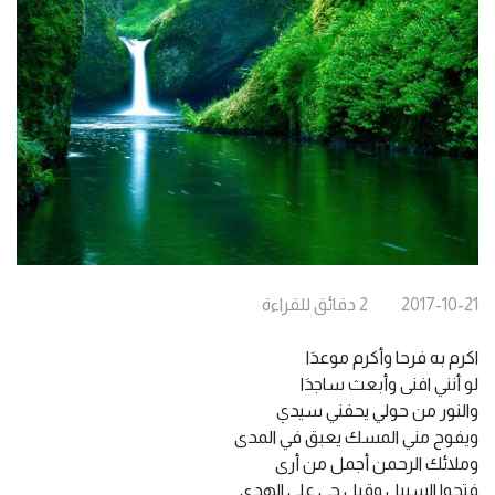
2017-10-21
2
دقائق
للقراءة
اكرم به فرحا وأكرم موعدَا
لو أنني افنى وأبعث ساجدَا
والنور من حولي يحفني سيدي
ويفوح مني المسك يعبق في المدى
وملائك الرحمن أجمل من أرى
فتحوا السبيل وقيل حي على الهدى