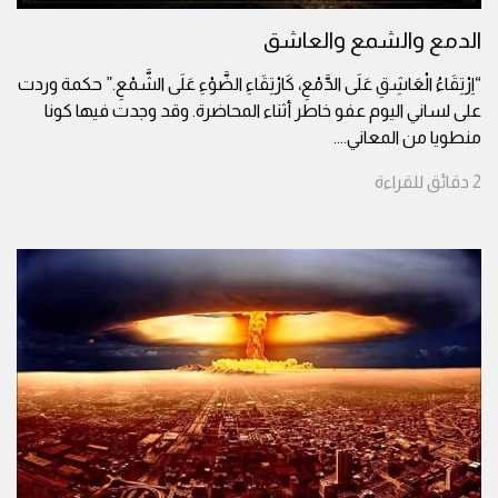
الدمع والشمع والعاشق
“اِرْتِقَاءُ الْعَاشِقِ عَلَى الدَّمْعِ، كَارْتِقَاءِ الضَّوْءِ عَلَى الشَّمْعِ.” حكمة وردت
على لساني اليوم عفو خاطر أثناء المحاضرة. وقد وجدت فيها كونا
منطويا من المعاني.
...
2
دقائق
للقراءة