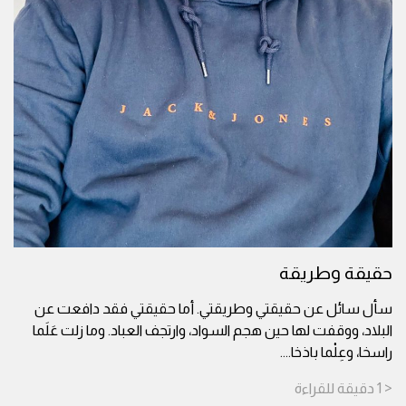
حقيقة وطريقة
سأل سائل عن حقيقتي وطريقتي. أما حقيقتي فقد دافعت عن
البلاد، ووقفت لها حين هجم السواد، وارتجف العباد. وما زلت عَلَما
راسخا، وعِلْما باذخا.
...
< 1
دقيقة
للقراءة