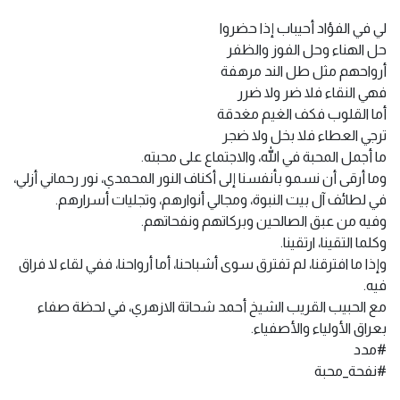
لي في الفؤاد أحيباب إذا حضروا
حل الهناء وحل الفوز والظفر
أرواحهم مثل طل الند مرهفة
فهي النقاء فلا ضر ولا ضرر
أما القلوب فكف الغيم مغدقة
ترجي العطاء فلا بخل ولا ضجر
ما أجمل المحبة في الله، والاجتماع على محبته.
وما أرقى أن نسمو بأنفسنا إلى أكناف النور المحمدي، نور رحماني أزلي،
في لطائف آل بيت النبوة، ومجالي أنوارهم، وتجليات أسرارهم.
وفيه من عبق الصالحين وبركاتهم ونفحاتهم.
وكلما التقينا، ارتقينا.
وإذا ما افترقنا، لم تفترق سوى أشباحنا، أما أرواحنا، ففي لقاء لا فراق
فيه.
مع الحبيب القريب الشيخ أحمد شحاتة الازهري، في لحظة صفاء
بعراق الأولياء والأصفياء.
#مدد
#نفحة_محبة