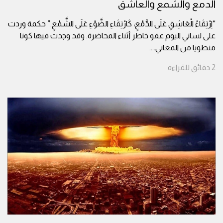
الدمع والشمع والعاشق
“اِرْتِقَاءُ الْعَاشِقِ عَلَى الدَّمْعِ، كَارْتِقَاءِ الضَّوْءِ عَلَى الشَّمْعِ.” حكمة وردت
على لساني اليوم عفو خاطر أثناء المحاضرة. وقد وجدت فيها كونا
منطويا من المعاني.
...
2
دقائق
للقراءة