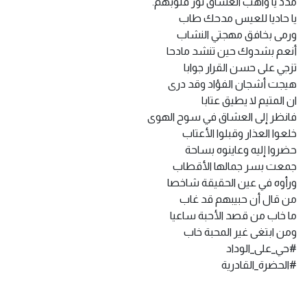
مدد يا واهب العشاق نور قلوبهم.
يا حاديا للعيس مدحك طاب
ورمى بخافق مهجتي النشاب
أنعم بشدوك حين تنشد مادحا
تزجي على حسن القرار جوابا
هيجت أشجان الفؤاد وقد درى
ان المتيم لا يطيق عتابا
فانظر إلى العشاق في سوح الهوى
خلعوا العذار وقبلوا الأعتاب
حضروا إليه وعاينوه بساحة
جمعت بسر جمالها الأقطاب
ورأوه في عين الحقيقة شاخصا
من قال أن حبيبهم قد غاب
ما خاب من قصد الأحبة ساعيا
ومن ابتغى غير المحبة خاب
#حي_على_الوداد
#الحضرة_القادرية