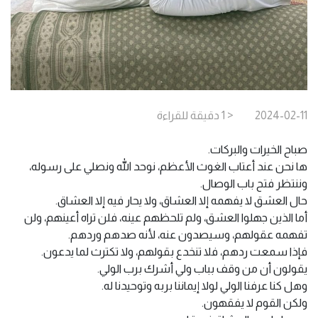
2024-02-11
< 1
دقيقة
للقراءة
صباح الخيرات والبركات.
ها نحن عند أعتاب الغوث الأعظم، نوحد الله ونصلي على رسوله،
وننتظر فتح باب الوصال.
حال العشق لا يفهمه إلا العشاق، ولا يحار فيه إلا العشاق.
أما الذين جهلوا العشق، ولم تلحظهم عينه، فلن تراه أعينهم، ولن
تفهمه عقولهم، وسيصدون عنه، لأنه صدهم وردهم.
فإذا سمعت ردهم، فلا تنخدع بقولهم، ولا تكترث لما يدعون.
يقولون أن من وقف بباب ولي أشرك برب الولي.
وهل كنا عرفنا الولي لولا إيماننا بربه وتوحيدنا له.
ولكن القوم لا يفقهون.