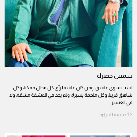
شمس خضراء
لست سوى عاشق. ومن كان عاشقا رأى كل محال ممكنا، وكل
شاهق قريبا، وكل ملحمة يسيرة، ولم يجد في المشقة مشقة، ولا
في العسير
...
< 1
دقيقة
للقراءة