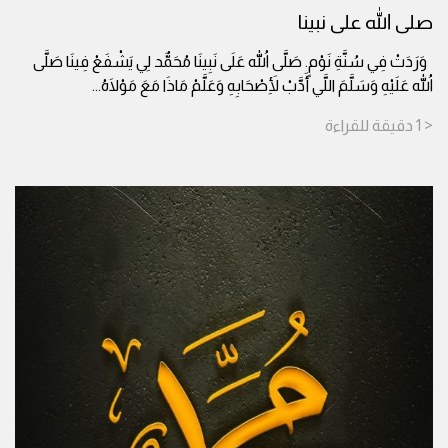
صلى الله على نبينا
وَرَدَتْ فِي سُنَّةِ نَوْمٍ. صَلَّى اللهُ عَلَى نَبِينَا مُحَمٌّد لِي يَشْفَعْ فِينَا صَلَّى
اللهُ عَلَيْهِ وَسَلَّمَ اللَّي أَدَّبْ لِأَصْحَابِهِ وَعَلَّمْ مَاذَا مَعَ مَوْلَاهُ
...
< 1
دقيقة
للقراءة