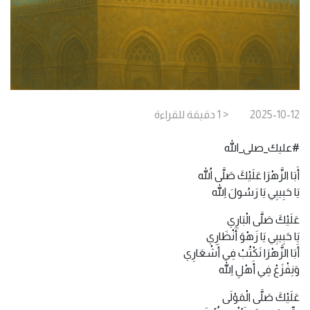
2025-10-12
< 1
دقيقة
للقراءة
#عليك_صلى_الله
أَبَا الزَّهْرَا عَلَيْكَ صَلَّى اللهُ
يَا حَبِيبِي يَا رَسُولَ اللهِ
عَلَيْكَ صَلَّى الْبَارِي
يَا حَبِيبِي يَا زَهْوَ أَنْظَارِي
أَبَا الزَّهْرَا نَكْتُبْ فِي أَشْعَارِي
وَنِفْزَعْ فِي أَهْلِ اللهِ
عَلَيْكَ صَلَّى الْمَوْلَى