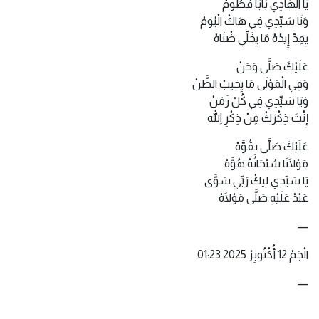
يَا الْهَادِي بَابَا فَطُومْ
وَنَا سَيِّدِي فِي هَاكْ الْيُومْ
يِمِدِّ إِيدُهْ مَا يِخَلِّي ضْنَاهْ
عَلَيْكَ صَلَّى وَحَنْ
وَفِي الْمَوْلَى مَا يِخِيبْ الظَّنْ
وَيَا سَيِّدِي فِي كُلْ زَمَنْ
إِنْتَ ذِكْرَكْ مِنْ ذِكْرِ اللهِ
عَلَيْكَ صَلَّى بِقُوَّهْ
مَوْلَانَا سُبْحَانُهْ هُوَّهْ
يَا سَيِّدِي لِيكْ رَبِّي سَوَّى
عَبْدْ عَلَيْهِ صَلَّى مَوْلَاهْ
—
الْجَمْ 12 أُكْتُوبِرْ 2025 01:23
—