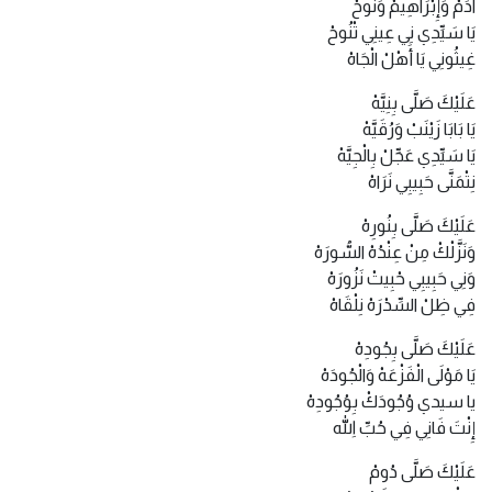
آدَمْ وَإِبْرَاهِيمْ وَنُوحْ
يَا سَيِّدِي نِي عِينِي تْنُوحْ
غِيثُونِي يَا أَهْلْ الْجَاهْ
عَلَيْكَ صَلَّى بِنِيَّهْ
يَا بَابَا زَيْنَبْ وَرُقَيَّهْ
يَا سَيِّدِي عَجِّلْ بِالْجِيَّهْ
نِتْمَنَّى حَبِيبِي نَرَاهْ
عَلَيْكَ صَلَّى بِنُورِهْ
وَنَزَّلْكْ مِنْ عِنْدُهْ السُّورَهْ
وَنِي حَبِيبِي حْبِيتْ نَزُورَهْ
فِي ظِلْ السِّدْرَهْ نِلْقَاهْ
عَلَيْكَ صَلَّى بِجُودِهْ
يَا مَوْلَى الْفَزْعَهْ وَالْجُودَهْ
يا سيدي وُجُودَكْ بِوُجُودِهْ
إِنْتَ فَانِي فِي حُبِّ اللهِ
عَلَيْكَ صَلَّى دُومْ