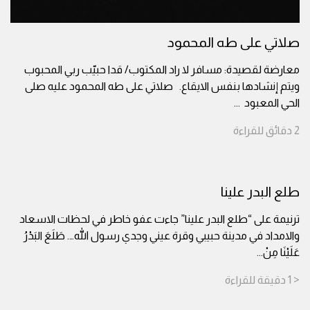
صلاتي على طه المحمود
معارضة لقصيدة: مسافر لا راد المكتوب/ قدا حبيّب ربي المحبوب
ويتم إنشادها بنفس الايقاع. صلاتي على طه المحمود عليه صلى
الحي المعبود
...
2
دقائق
للقراءة
طلع البدر علينا
ترنيمة على “طلع البدر علينا” جاءت عفو خاطر في لحظات الاسعاد
والامداد في مدينة حبيبي وقرة عيني وجدي رسول الله…. طَلَعَ البَدْرُ
عَلَيْنَا مِنْ
...
< 1
دقيقة
للقراءة