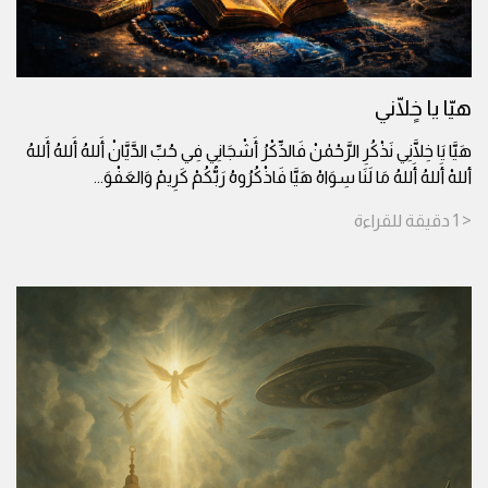
هيّا يا خٍلّاني
هَيَّا يَا خِلَّانِي نَذْكُرِ الرَّحْمٰنْ فَالذِّكْرُ أَشْجَانِي فِي حُبِّ الدَّيَّانْ أَللهُ أَللهُ أَللهُ
أللهْ أَللهُ أَللهُ مَا لَنَا سِوَاهْ هَيَّا فَاذْكُرُوهُ رَبُّكُمْ كَرِيمْ وَالعَفْوَ
...
< 1
دقيقة
للقراءة